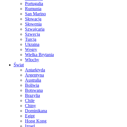
Portugalia
Rumunia
San Marino
Słowacja
Słowenia
Szwajcaria
Szwecja
Turcja
Ukraina
Węgry
Wielka Brytania
Włochy
Świat
Antarktyda
Argentyna
Australia
Boliwia
Botswana
Brazylia
Chile
Chiny
Dominikana
Egipt
Hong Kong
Izrael