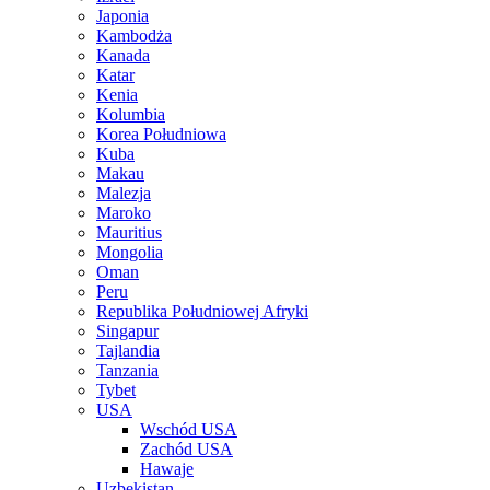
Japonia
Kambodża
Kanada
Katar
Kenia
Kolumbia
Korea Południowa
Kuba
Makau
Malezja
Maroko
Mauritius
Mongolia
Oman
Peru
Republika Południowej Afryki
Singapur
Tajlandia
Tanzania
Tybet
USA
Wschód USA
Zachód USA
Hawaje
Uzbekistan