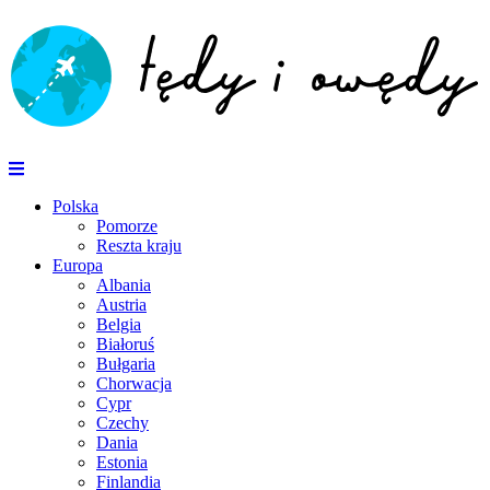
Polska
Pomorze
Reszta kraju
Europa
Albania
Austria
Belgia
Białoruś
Bułgaria
Chorwacja
Cypr
Czechy
Dania
Estonia
Finlandia