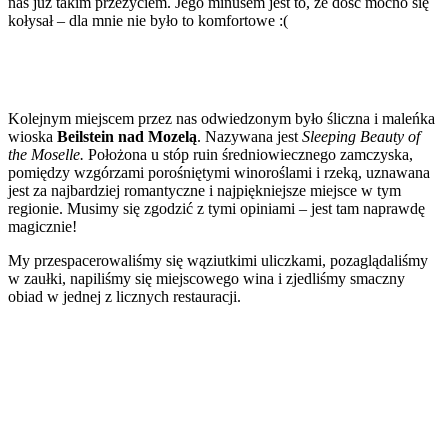
nas już takim przeżyciem. Jego minusem jest to, że dość mocno się
kołysał – dla mnie nie było to komfortowe :(
Kolejnym miejscem przez nas odwiedzonym było śliczna i maleńka
wioska
Beilstein nad Mozelą
. Nazywana jest
Sleeping Beauty
of
the Moselle.
Położona u stóp ruin średniowiecznego zamczyska,
pomiędzy wzgórzami porośniętymi winoroślami i rzeką, uznawana
jest za najbardziej romantyczne i najpiękniejsze miejsce w tym
regionie. Musimy się zgodzić z tymi opiniami – jest tam naprawdę
magicznie!
My przespacerowaliśmy się wąziutkimi uliczkami, pozaglądaliśmy
w zaułki, napiliśmy się miejscowego wina i zjedliśmy smaczny
obiad w jednej z licznych restauracji.