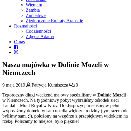
Wietnam
Zambia
Zimbabwe
Zjednoczone Emiraty Arabskie
Rozmaitości
Codzienności
Zdjęcia Adama
O nas
Nasza majówka w Dolinie Mozeli w
Niemczech
9 maja 2019
Patrycja Kumiszcza
0
Tegoroczny długi weekend majowy spędziliśmy w
Dolinie Mozeli
w Niemczech. Na tygodniowy pobyt wybraliśmy ośrodek sieci
Landal – Mont Royal w Krov. Do dyspozycji mieliśmy w pełni
wyposażony domek, w sam raz dla większej rodziny (tym razem nie
byliśmy sami ;)), położony na wzgórzu z przepięknym widokiem na
rzekę. Polecamy to miejsce, było pięknie!