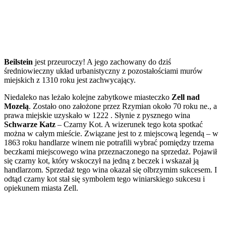
Beilstein
jest przeuroczy! A jego zachowany do dziś
średniowieczny układ urbanistyczny z pozostałościami murów
miejskich z 1310 roku jest zachwycający.
Niedaleko nas leżało kolejne zabytkowe miasteczko
Zell nad
Mozelą
. Zostało ono założone przez Rzymian około 70 roku ne., a
prawa miejskie uzyskało w 1222 . Słynie z pysznego wina
Schwarze Katz
– Czarny Kot. A wizerunek tego kota spotkać
można w całym mieście. Związane jest to z miejscową legendą – w
1863 roku handlarze winem nie potrafili wybrać pomiędzy trzema
beczkami miejscowego wina przeznaczonego na sprzedaż. Pojawił
się czarny kot, który wskoczył na jedną z beczek i wskazał ją
handlarzom. Sprzedaż tego wina okazał się olbrzymim sukcesem. I
odtąd czarny kot stał się symbolem tego winiarskiego sukcesu i
opiekunem miasta Zell.