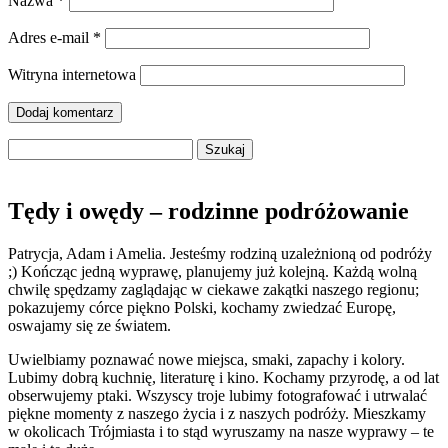
Nazwa
*
Adres e-mail
*
Witryna internetowa
Szukaj:
Tędy i owędy – rodzinne podróżowanie
Patrycja, Adam i Amelia. Jesteśmy rodziną uzależnioną od podróży
;) Kończąc jedną wyprawę, planujemy już kolejną. Każdą wolną
chwilę spędzamy zaglądając w ciekawe zakątki naszego regionu;
pokazujemy córce piękno Polski, kochamy zwiedzać Europę,
oswajamy się ze światem.
Uwielbiamy poznawać nowe miejsca, smaki, zapachy i kolory.
Lubimy dobrą kuchnię, literaturę i kino. Kochamy przyrodę, a od lat
obserwujemy ptaki. Wszyscy troje lubimy fotografować i utrwalać
piękne momenty z naszego życia i z naszych podróży. Mieszkamy
w okolicach Trójmiasta i to stąd wyruszamy na nasze wyprawy – te