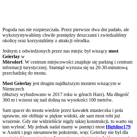
Pogoda nas nie rozpieszczała. Przez pierwsze dwa dni padało, ale
wykorzystywaliśmy chwile pomiędzy deszczami i zwiedzaliśmy
okolicę oraz korzystaliśmy z atrakcji ośrodka.
Jednym z odwiedzonych przez nas miejsc był wiszący
most
Geierlay
w
Mörsdorf
. W centrum miejscowości znajduje się parking i centrum
informacji turystycznej. Stamtąd wyrusza się na 20-30-minutową
przechadzkę do mostu.
Most Geierlay
jest drugim najdłuższym mostem wiszącym w
Niemczech
(dłuższy wybudowano w 2017 roku w górach Harz). Ma długość
360 m i wznosi się nad doliną na wysokości 100 metrów.
Sam spacer do mostu wiedzie przez kawałek miasteczka i pola
uprawne, nie obfituje w piękne widoki, ale sam most robi już
wrażenie. Gdy nie widzieliście nigdy takiej konstrukcji, to warto się
tam wybrać. My jednak nadal mamy w pamięci most
Highline179
w Austrii i jego niesamowite położenie, więc Geierlay nie był dla