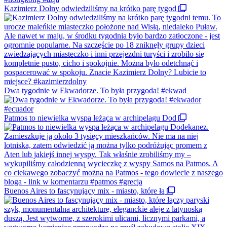
Kazimierz Dolny odwiedziliśmy na krótko parę tygod
Dwa tygodnie w Ekwadorze. To była przygoda! #ekwad
Patmos to niewielka wyspa leżąca w archipelagu Dod
Buenos Aires to fascynujący mix - miasto, które łą