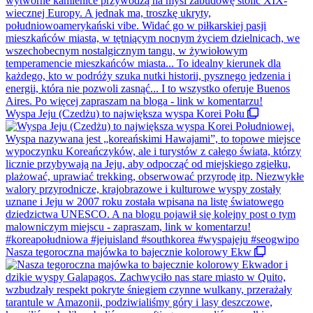
Wyspa Jeju (Czedżu) to największa wyspa Korei Połu
Nasza tegoroczna majówka to bajecznie kolorowy Ekw