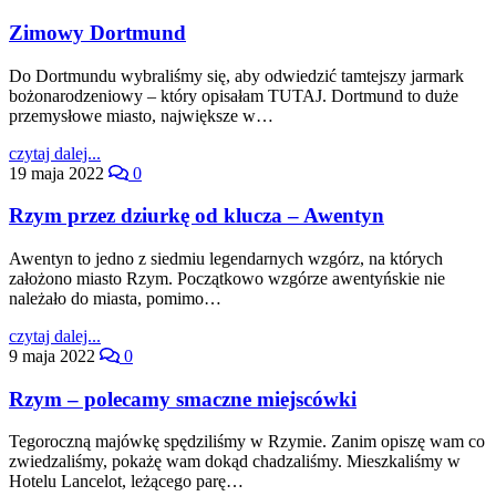
Zimowy Dortmund
Do Dortmundu wybraliśmy się, aby odwiedzić tamtejszy jarmark
bożonarodzeniowy – który opisałam TUTAJ. Dortmund to duże
przemysłowe miasto, największe w…
czytaj dalej...
19 maja 2022
0
Rzym przez dziurkę od klucza – Awentyn
Awentyn to jedno z siedmiu legendarnych wzgórz, na których
założono miasto Rzym. Początkowo wzgórze awentyńskie nie
należało do miasta, pomimo…
czytaj dalej...
9 maja 2022
0
Rzym – polecamy smaczne miejscówki
Tegoroczną majówkę spędziliśmy w Rzymie. Zanim opiszę wam co
zwiedzaliśmy, pokażę wam dokąd chadzaliśmy. Mieszkaliśmy w
Hotelu Lancelot, leżącego parę…