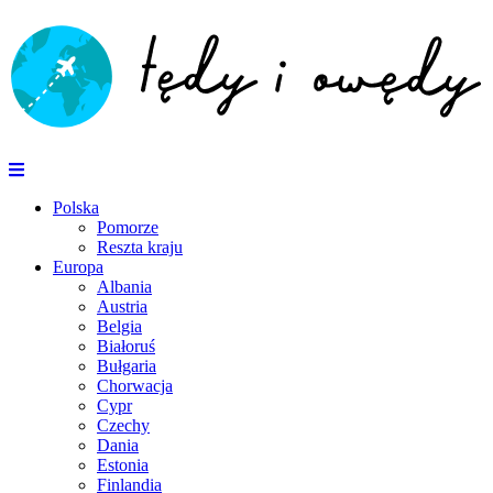
Polska
Pomorze
Reszta kraju
Europa
Albania
Austria
Belgia
Białoruś
Bułgaria
Chorwacja
Cypr
Czechy
Dania
Estonia
Finlandia