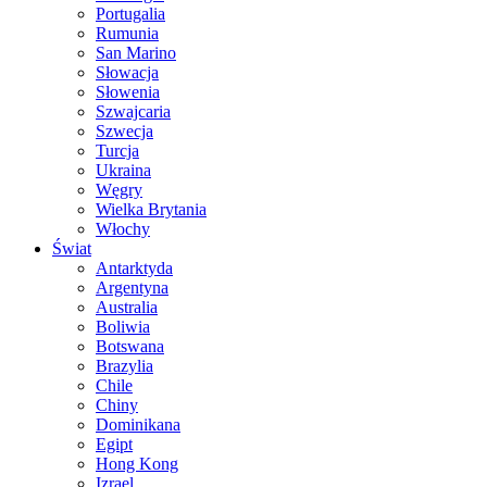
Portugalia
Rumunia
San Marino
Słowacja
Słowenia
Szwajcaria
Szwecja
Turcja
Ukraina
Węgry
Wielka Brytania
Włochy
Świat
Antarktyda
Argentyna
Australia
Boliwia
Botswana
Brazylia
Chile
Chiny
Dominikana
Egipt
Hong Kong
Izrael