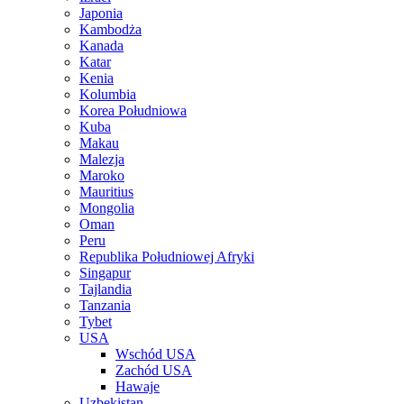
Japonia
Kambodża
Kanada
Katar
Kenia
Kolumbia
Korea Południowa
Kuba
Makau
Malezja
Maroko
Mauritius
Mongolia
Oman
Peru
Republika Południowej Afryki
Singapur
Tajlandia
Tanzania
Tybet
USA
Wschód USA
Zachód USA
Hawaje
Uzbekistan