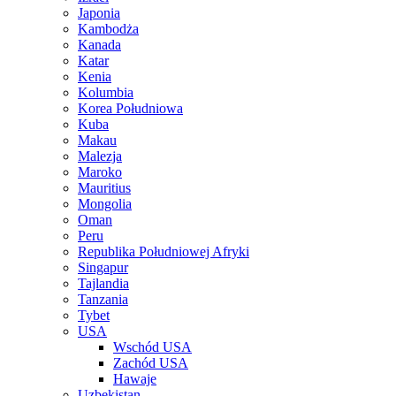
Japonia
Kambodża
Kanada
Katar
Kenia
Kolumbia
Korea Południowa
Kuba
Makau
Malezja
Maroko
Mauritius
Mongolia
Oman
Peru
Republika Południowej Afryki
Singapur
Tajlandia
Tanzania
Tybet
USA
Wschód USA
Zachód USA
Hawaje
Uzbekistan