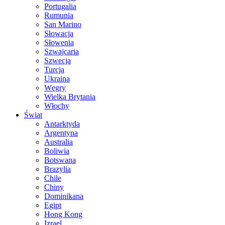
Portugalia
Rumunia
San Marino
Słowacja
Słowenia
Szwajcaria
Szwecja
Turcja
Ukraina
Węgry
Wielka Brytania
Włochy
Świat
Antarktyda
Argentyna
Australia
Boliwia
Botswana
Brazylia
Chile
Chiny
Dominikana
Egipt
Hong Kong
Izrael