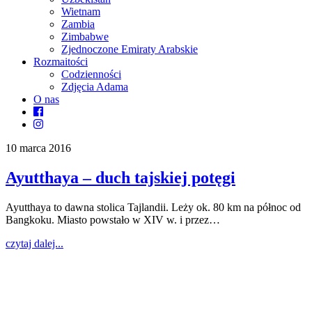
Wietnam
Zambia
Zimbabwe
Zjednoczone Emiraty Arabskie
Rozmaitości
Codzienności
Zdjęcia Adama
O nas
10 marca 2016
Ayutthaya – duch tajskiej potęgi
Ayutthaya to dawna stolica Tajlandii. Leży ok. 80 km na północ od
Bangkoku. Miasto powstało w XIV w. i przez…
czytaj dalej...