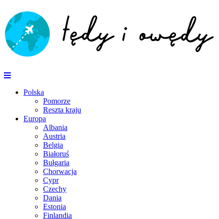
Polska
Pomorze
Reszta kraju
Europa
Albania
Austria
Belgia
Białoruś
Bułgaria
Chorwacja
Cypr
Czechy
Dania
Estonia
Finlandia