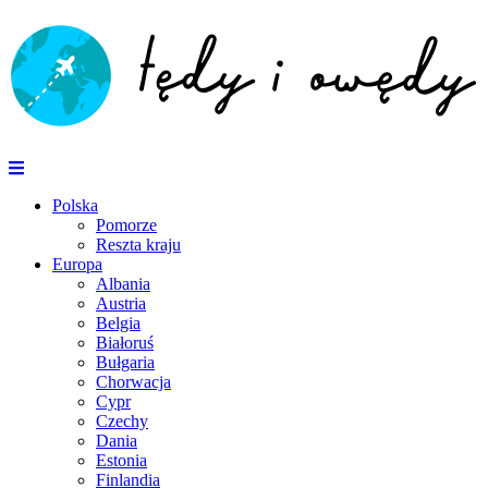
Polska
Pomorze
Reszta kraju
Europa
Albania
Austria
Belgia
Białoruś
Bułgaria
Chorwacja
Cypr
Czechy
Dania
Estonia
Finlandia