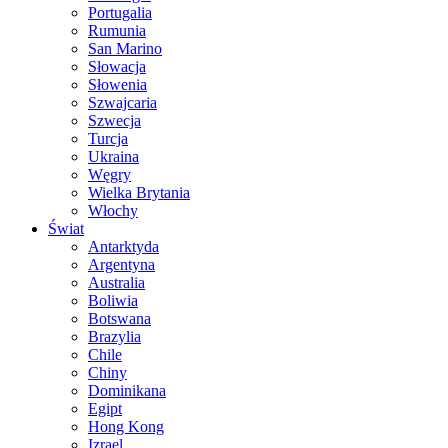
Portugalia
Rumunia
San Marino
Słowacja
Słowenia
Szwajcaria
Szwecja
Turcja
Ukraina
Węgry
Wielka Brytania
Włochy
Świat
Antarktyda
Argentyna
Australia
Boliwia
Botswana
Brazylia
Chile
Chiny
Dominikana
Egipt
Hong Kong
Izrael