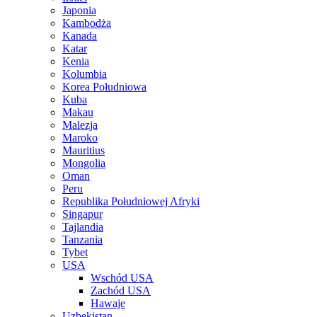
Japonia
Kambodża
Kanada
Katar
Kenia
Kolumbia
Korea Południowa
Kuba
Makau
Malezja
Maroko
Mauritius
Mongolia
Oman
Peru
Republika Południowej Afryki
Singapur
Tajlandia
Tanzania
Tybet
USA
Wschód USA
Zachód USA
Hawaje
Uzbekistan