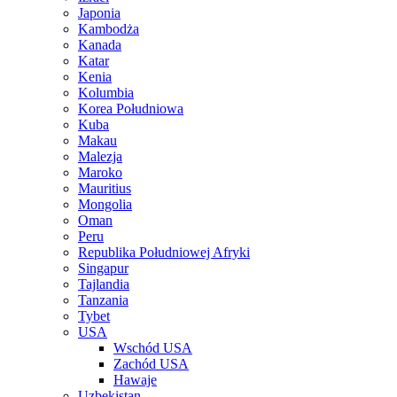
Japonia
Kambodża
Kanada
Katar
Kenia
Kolumbia
Korea Południowa
Kuba
Makau
Malezja
Maroko
Mauritius
Mongolia
Oman
Peru
Republika Południowej Afryki
Singapur
Tajlandia
Tanzania
Tybet
USA
Wschód USA
Zachód USA
Hawaje
Uzbekistan