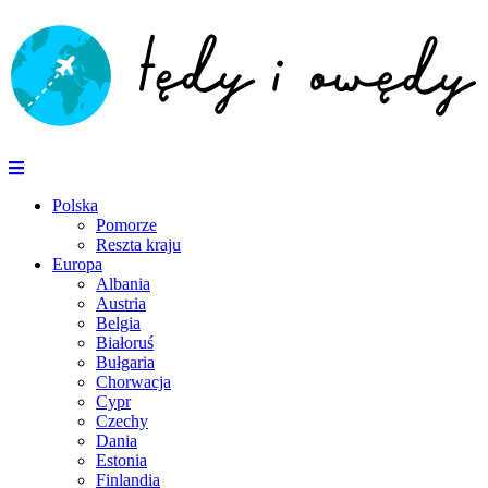
Polska
Pomorze
Reszta kraju
Europa
Albania
Austria
Belgia
Białoruś
Bułgaria
Chorwacja
Cypr
Czechy
Dania
Estonia
Finlandia