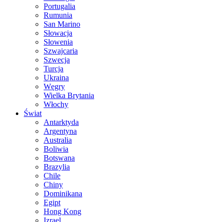
Portugalia
Rumunia
San Marino
Słowacja
Słowenia
Szwajcaria
Szwecja
Turcja
Ukraina
Węgry
Wielka Brytania
Włochy
Świat
Antarktyda
Argentyna
Australia
Boliwia
Botswana
Brazylia
Chile
Chiny
Dominikana
Egipt
Hong Kong
Izrael