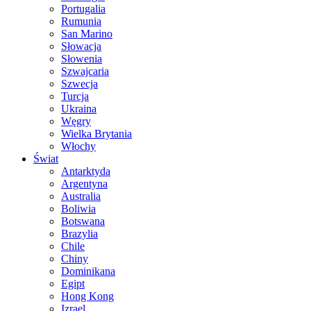
Portugalia
Rumunia
San Marino
Słowacja
Słowenia
Szwajcaria
Szwecja
Turcja
Ukraina
Węgry
Wielka Brytania
Włochy
Świat
Antarktyda
Argentyna
Australia
Boliwia
Botswana
Brazylia
Chile
Chiny
Dominikana
Egipt
Hong Kong
Izrael