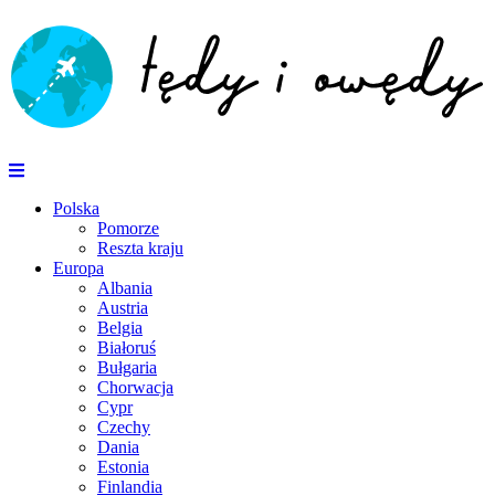
Polska
Pomorze
Reszta kraju
Europa
Albania
Austria
Belgia
Białoruś
Bułgaria
Chorwacja
Cypr
Czechy
Dania
Estonia
Finlandia