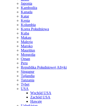
Japonia
Kambodża
Kanada
Katar
Kenia
Kolumbia
Korea Południowa
Kuba
Makau
Malezja
Maroko
Mauritius
Mongolia
Oman
Peru
Republika Południowej Afryki
Singapur
Tajlandia
Tanzania
Tybet
USA
Wschód USA
Zachód USA
Hawaje
Uzbekistan