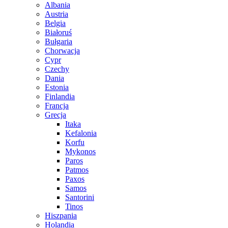
Albania
Austria
Belgia
Białoruś
Bułgaria
Chorwacja
Cypr
Czechy
Dania
Estonia
Finlandia
Francja
Grecja
Itaka
Kefalonia
Korfu
Mykonos
Paros
Patmos
Paxos
Samos
Santorini
Tinos
Hiszpania
Holandia