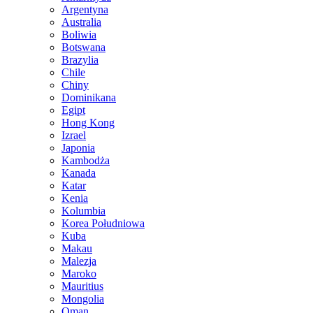
Argentyna
Australia
Boliwia
Botswana
Brazylia
Chile
Chiny
Dominikana
Egipt
Hong Kong
Izrael
Japonia
Kambodża
Kanada
Katar
Kenia
Kolumbia
Korea Południowa
Kuba
Makau
Malezja
Maroko
Mauritius
Mongolia
Oman