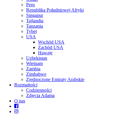
Peru
Republika Południowej Afryki
Singapur
Tajlandia
Tanzania
Tybet
USA
Wschód USA
Zachód USA
Hawaje
Uzbekistan
Wietnam
Zambia
Zimbabwe
Zjednoczone Emiraty Arabskie
Rozmaitości
Codzienności
Zdjęcia Adama
O nas