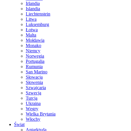
Irlandia
Islandia
Liechtenstein
Litwa
Luksemburg
Łotwa
Malta
Mołdawia
Monako
Niemcy
Norwegia
Portugalia
Rumunia
San Marino
Słowacja
Słowenia
Szwajcaria
Szwecja
Turcja
Ukraina
Węgry
Wielka Brytania
Włochy
Świat
Antarktyda