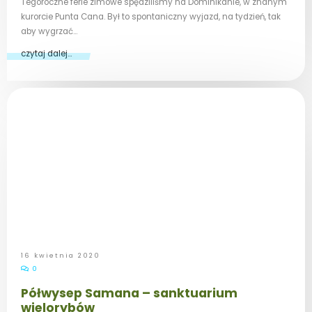
Tegoroczne ferie zimowe spędziliśmy na Dominikanie, w znanym
kurorcie Punta Cana. Był to spontaniczny wyjazd, na tydzień, tak
aby wygrzać…
czytaj dalej...
16 kwietnia 2020
0
Półwysep Samana – sanktuarium
wielorybów