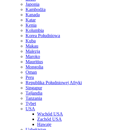
Japonia
Kambodża
Kanada
Katar
Kenia
Kolumbia
Korea Południowa
Kuba
Makau
Malezja
Maroko
Mauritius
Mongolia
Oman
Peru
Republika Południowej Afryki
Singapur
Tajlandia
Tanzania
Tybet
USA
Wschód USA
Zachód USA
Hawaje
Uzbekistan