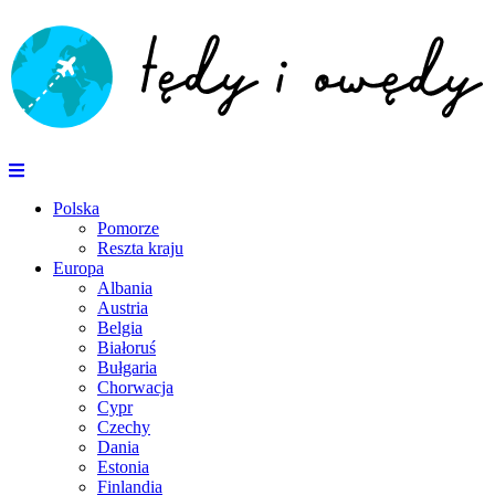
Polska
Pomorze
Reszta kraju
Europa
Albania
Austria
Belgia
Białoruś
Bułgaria
Chorwacja
Cypr
Czechy
Dania
Estonia
Finlandia