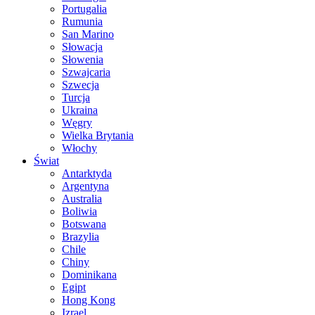
Portugalia
Rumunia
San Marino
Słowacja
Słowenia
Szwajcaria
Szwecja
Turcja
Ukraina
Węgry
Wielka Brytania
Włochy
Świat
Antarktyda
Argentyna
Australia
Boliwia
Botswana
Brazylia
Chile
Chiny
Dominikana
Egipt
Hong Kong
Izrael