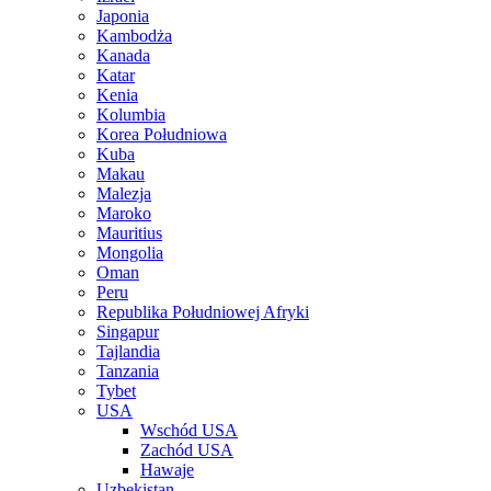
Japonia
Kambodża
Kanada
Katar
Kenia
Kolumbia
Korea Południowa
Kuba
Makau
Malezja
Maroko
Mauritius
Mongolia
Oman
Peru
Republika Południowej Afryki
Singapur
Tajlandia
Tanzania
Tybet
USA
Wschód USA
Zachód USA
Hawaje
Uzbekistan