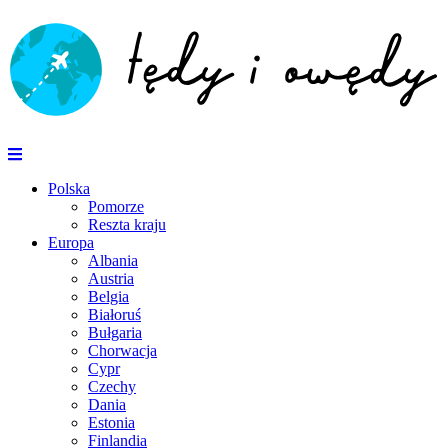
Polska
Pomorze
Reszta kraju
Europa
Albania
Austria
Belgia
Białoruś
Bułgaria
Chorwacja
Cypr
Czechy
Dania
Estonia
Finlandia