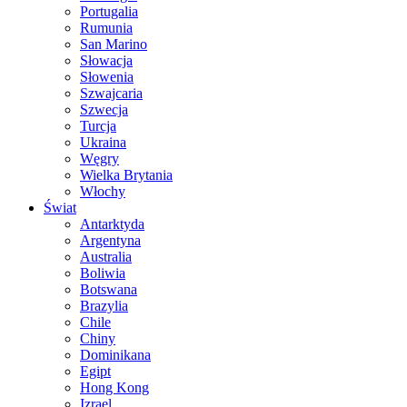
Portugalia
Rumunia
San Marino
Słowacja
Słowenia
Szwajcaria
Szwecja
Turcja
Ukraina
Węgry
Wielka Brytania
Włochy
Świat
Antarktyda
Argentyna
Australia
Boliwia
Botswana
Brazylia
Chile
Chiny
Dominikana
Egipt
Hong Kong
Izrael