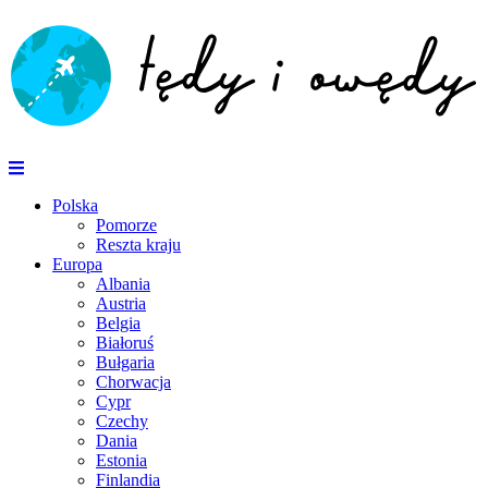
Polska
Pomorze
Reszta kraju
Europa
Albania
Austria
Belgia
Białoruś
Bułgaria
Chorwacja
Cypr
Czechy
Dania
Estonia
Finlandia