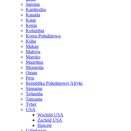
Japonia
Kambodża
Kanada
Katar
Kenia
Kolumbia
Korea Południowa
Kuba
Makau
Malezja
Maroko
Mauritius
Mongolia
Oman
Peru
Republika Południowej Afryki
Singapur
Tajlandia
Tanzania
Tybet
USA
Wschód USA
Zachód USA
Hawaje
Uzbekistan