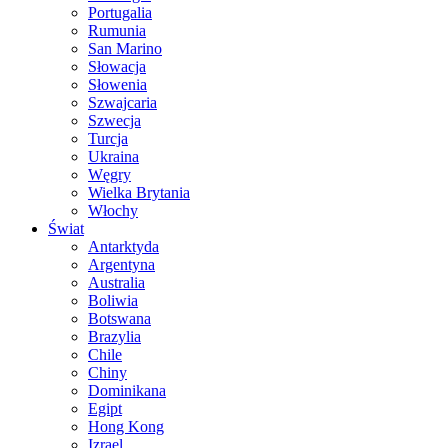
Portugalia
Rumunia
San Marino
Słowacja
Słowenia
Szwajcaria
Szwecja
Turcja
Ukraina
Węgry
Wielka Brytania
Włochy
Świat
Antarktyda
Argentyna
Australia
Boliwia
Botswana
Brazylia
Chile
Chiny
Dominikana
Egipt
Hong Kong
Izrael