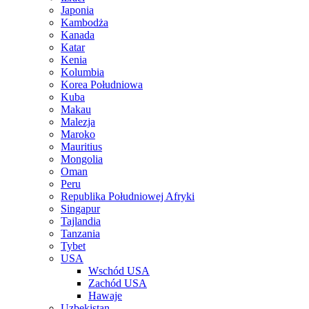
Japonia
Kambodża
Kanada
Katar
Kenia
Kolumbia
Korea Południowa
Kuba
Makau
Malezja
Maroko
Mauritius
Mongolia
Oman
Peru
Republika Południowej Afryki
Singapur
Tajlandia
Tanzania
Tybet
USA
Wschód USA
Zachód USA
Hawaje
Uzbekistan