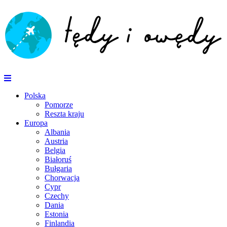
Polska
Pomorze
Reszta kraju
Europa
Albania
Austria
Belgia
Białoruś
Bułgaria
Chorwacja
Cypr
Czechy
Dania
Estonia
Finlandia