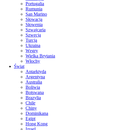
Portugalia
Rumunia
San Marino
Słowacja
Słowenia
Szwajcaria
Szwecja
Turcja
Ukraina
Węgry
Wielka Brytania
Włochy
Świat
Antarktyda
Argentyna
Australia
Boliwia
Botswana
Brazylia
Chile
Chiny
Dominikana
Egipt
Hong Kong
Izrael