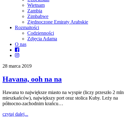
Wietnam
Zambia
Zimbabwe
Zjednoczone Emiraty Arabskie
Rozmaitości
Codzienności
Zdjęcia Adama
O nas
28 marca 2019
Havana, ooh na na
Hawana to największe miasto na wyspie (liczy przeszło 2 mln
mieszkańców), największy port oraz stolica Kuby. Leży na
północno-zachodnim krańcu…
czytaj dalej...