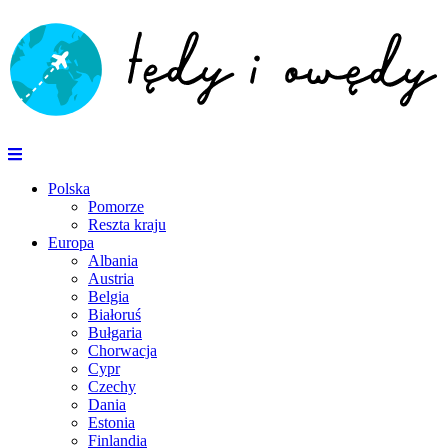
Polska
Pomorze
Reszta kraju
Europa
Albania
Austria
Belgia
Białoruś
Bułgaria
Chorwacja
Cypr
Czechy
Dania
Estonia
Finlandia