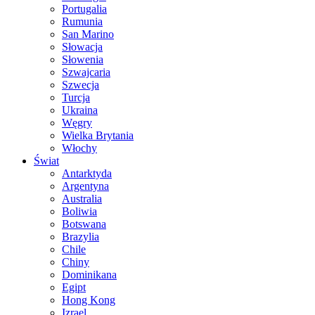
Portugalia
Rumunia
San Marino
Słowacja
Słowenia
Szwajcaria
Szwecja
Turcja
Ukraina
Węgry
Wielka Brytania
Włochy
Świat
Antarktyda
Argentyna
Australia
Boliwia
Botswana
Brazylia
Chile
Chiny
Dominikana
Egipt
Hong Kong
Izrael