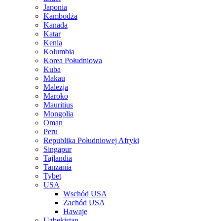
Japonia
Kambodża
Kanada
Katar
Kenia
Kolumbia
Korea Południowa
Kuba
Makau
Malezja
Maroko
Mauritius
Mongolia
Oman
Peru
Republika Południowej Afryki
Singapur
Tajlandia
Tanzania
Tybet
USA
Wschód USA
Zachód USA
Hawaje
Uzbekistan