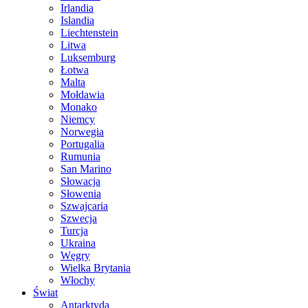
Irlandia
Islandia
Liechtenstein
Litwa
Luksemburg
Łotwa
Malta
Mołdawia
Monako
Niemcy
Norwegia
Portugalia
Rumunia
San Marino
Słowacja
Słowenia
Szwajcaria
Szwecja
Turcja
Ukraina
Węgry
Wielka Brytania
Włochy
Świat
Antarktyda