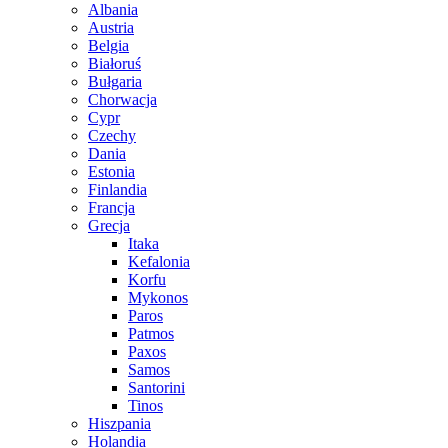
Albania
Austria
Belgia
Białoruś
Bułgaria
Chorwacja
Cypr
Czechy
Dania
Estonia
Finlandia
Francja
Grecja
Itaka
Kefalonia
Korfu
Mykonos
Paros
Patmos
Paxos
Samos
Santorini
Tinos
Hiszpania
Holandia