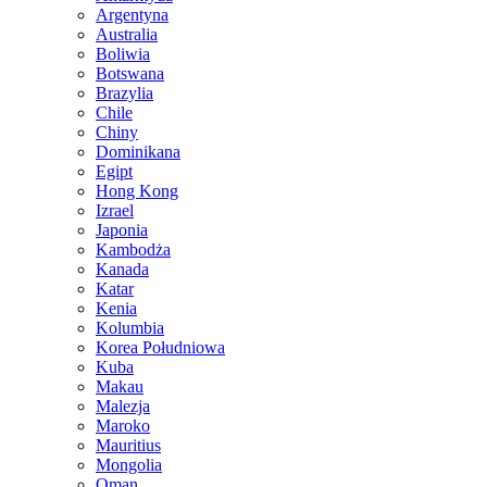
Argentyna
Australia
Boliwia
Botswana
Brazylia
Chile
Chiny
Dominikana
Egipt
Hong Kong
Izrael
Japonia
Kambodża
Kanada
Katar
Kenia
Kolumbia
Korea Południowa
Kuba
Makau
Malezja
Maroko
Mauritius
Mongolia
Oman