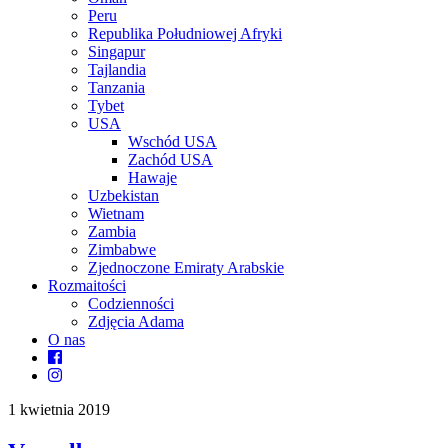
Peru
Republika Południowej Afryki
Singapur
Tajlandia
Tanzania
Tybet
USA
Wschód USA
Zachód USA
Hawaje
Uzbekistan
Wietnam
Zambia
Zimbabwe
Zjednoczone Emiraty Arabskie
Rozmaitości
Codzienności
Zdjęcia Adama
O nas
1 kwietnia 2019