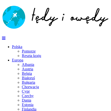
Polska
Pomorze
Reszta kraju
Europa
Albania
Austria
Belgia
Białoruś
Bułgaria
Chorwacja
Cypr
Czechy
Dania
Estonia
Finlandia