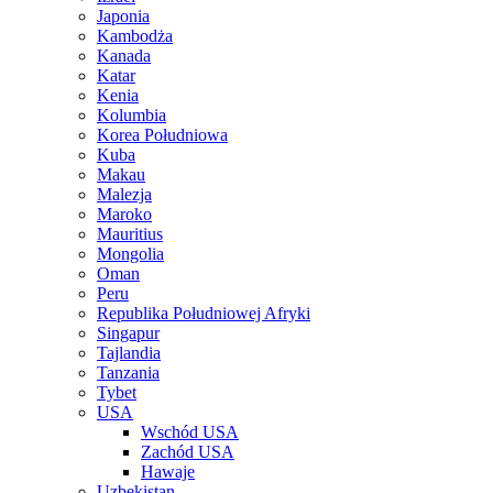
Japonia
Kambodża
Kanada
Katar
Kenia
Kolumbia
Korea Południowa
Kuba
Makau
Malezja
Maroko
Mauritius
Mongolia
Oman
Peru
Republika Południowej Afryki
Singapur
Tajlandia
Tanzania
Tybet
USA
Wschód USA
Zachód USA
Hawaje
Uzbekistan