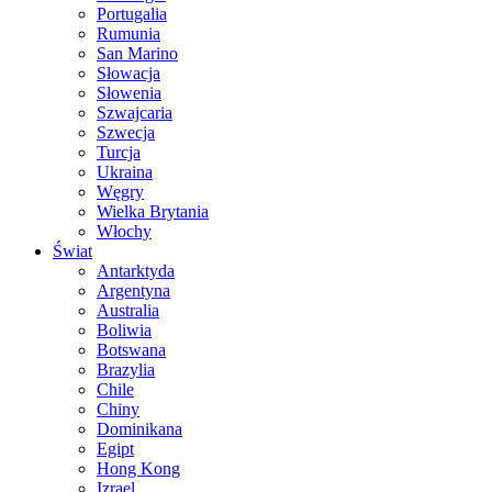
Portugalia
Rumunia
San Marino
Słowacja
Słowenia
Szwajcaria
Szwecja
Turcja
Ukraina
Węgry
Wielka Brytania
Włochy
Świat
Antarktyda
Argentyna
Australia
Boliwia
Botswana
Brazylia
Chile
Chiny
Dominikana
Egipt
Hong Kong
Izrael