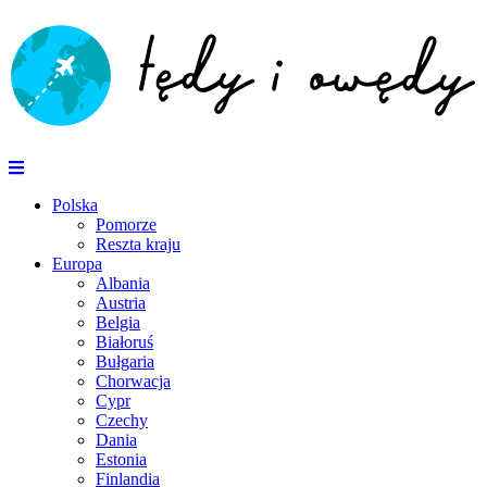
Polska
Pomorze
Reszta kraju
Europa
Albania
Austria
Belgia
Białoruś
Bułgaria
Chorwacja
Cypr
Czechy
Dania
Estonia
Finlandia