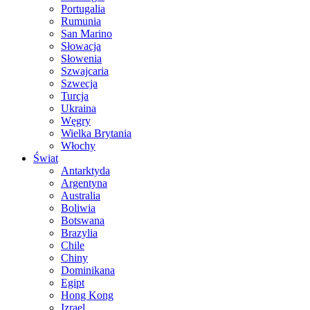
Portugalia
Rumunia
San Marino
Słowacja
Słowenia
Szwajcaria
Szwecja
Turcja
Ukraina
Węgry
Wielka Brytania
Włochy
Świat
Antarktyda
Argentyna
Australia
Boliwia
Botswana
Brazylia
Chile
Chiny
Dominikana
Egipt
Hong Kong
Izrael