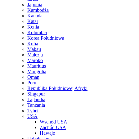
Japonia
Kambodża
Kanada
Katar
Kenia
Kolumbia
Korea Południowa
Kuba
Makau
Malezja
Maroko
Mauritius
Mongolia
Oman
Peru
Republika Południowej Afryki
Singapur
Tajlandia
Tanzania
Tybet
USA
Wschód USA
Zachód USA
Hawaje
Uzbekistan