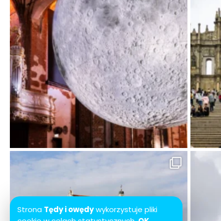
Strona
Tędy i owędy
wykorzystuje pliki
cookie w celach statystycznych.
OK