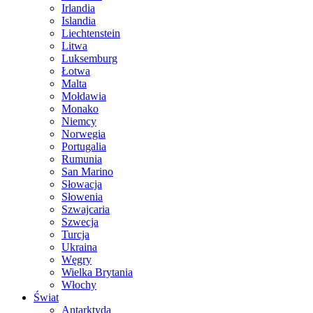
Irlandia
Islandia
Liechtenstein
Litwa
Luksemburg
Łotwa
Malta
Mołdawia
Monako
Niemcy
Norwegia
Portugalia
Rumunia
San Marino
Słowacja
Słowenia
Szwajcaria
Szwecja
Turcja
Ukraina
Węgry
Wielka Brytania
Włochy
Świat
Antarktyda