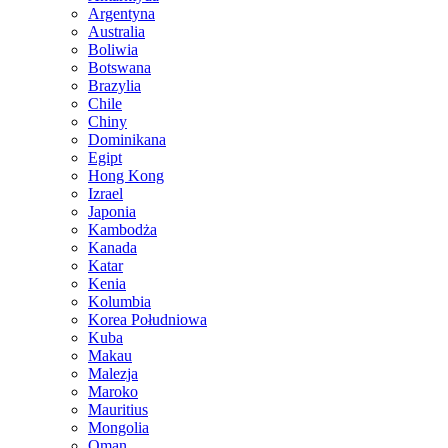
Argentyna
Australia
Boliwia
Botswana
Brazylia
Chile
Chiny
Dominikana
Egipt
Hong Kong
Izrael
Japonia
Kambodża
Kanada
Katar
Kenia
Kolumbia
Korea Południowa
Kuba
Makau
Malezja
Maroko
Mauritius
Mongolia
Oman