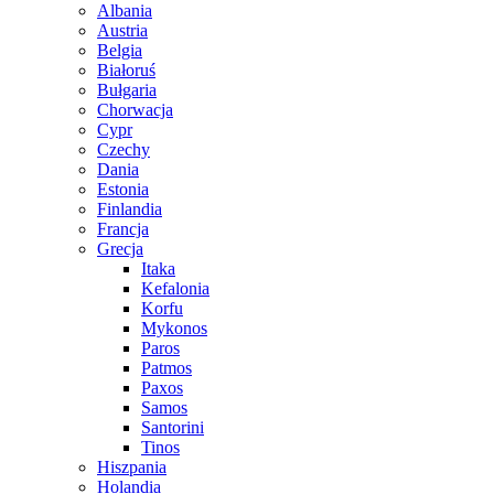
Albania
Austria
Belgia
Białoruś
Bułgaria
Chorwacja
Cypr
Czechy
Dania
Estonia
Finlandia
Francja
Grecja
Itaka
Kefalonia
Korfu
Mykonos
Paros
Patmos
Paxos
Samos
Santorini
Tinos
Hiszpania
Holandia