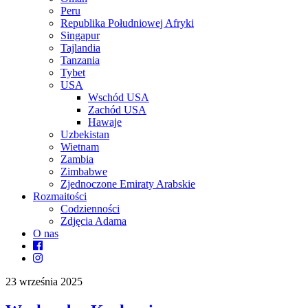
Peru
Republika Południowej Afryki
Singapur
Tajlandia
Tanzania
Tybet
USA
Wschód USA
Zachód USA
Hawaje
Uzbekistan
Wietnam
Zambia
Zimbabwe
Zjednoczone Emiraty Arabskie
Rozmaitości
Codzienności
Zdjęcia Adama
O nas
23 września 2025