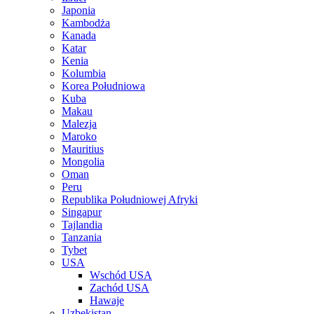
Japonia
Kambodża
Kanada
Katar
Kenia
Kolumbia
Korea Południowa
Kuba
Makau
Malezja
Maroko
Mauritius
Mongolia
Oman
Peru
Republika Południowej Afryki
Singapur
Tajlandia
Tanzania
Tybet
USA
Wschód USA
Zachód USA
Hawaje
Uzbekistan