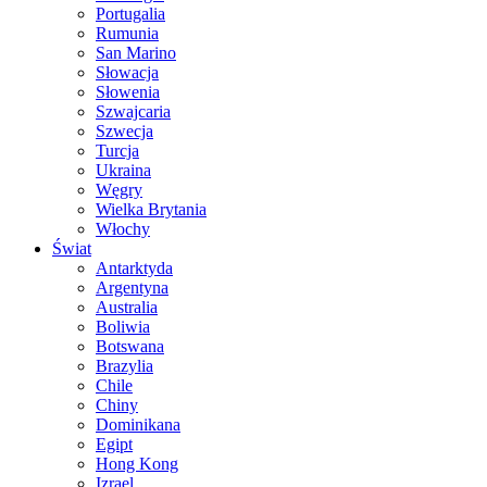
Portugalia
Rumunia
San Marino
Słowacja
Słowenia
Szwajcaria
Szwecja
Turcja
Ukraina
Węgry
Wielka Brytania
Włochy
Świat
Antarktyda
Argentyna
Australia
Boliwia
Botswana
Brazylia
Chile
Chiny
Dominikana
Egipt
Hong Kong
Izrael