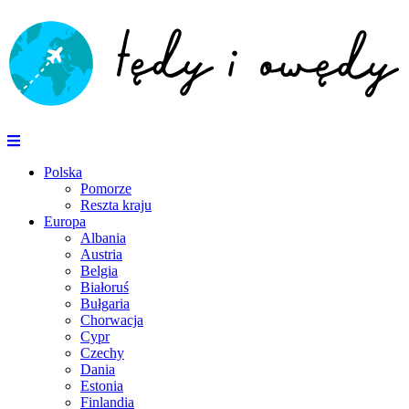
Polska
Pomorze
Reszta kraju
Europa
Albania
Austria
Belgia
Białoruś
Bułgaria
Chorwacja
Cypr
Czechy
Dania
Estonia
Finlandia