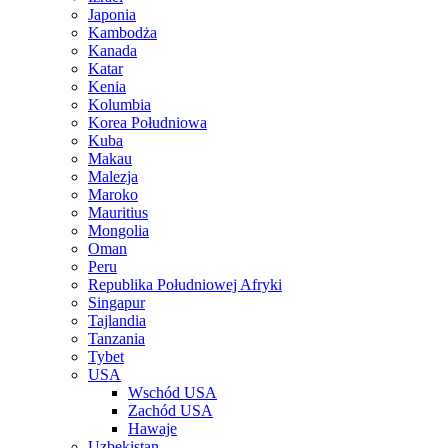
Japonia
Kambodża
Kanada
Katar
Kenia
Kolumbia
Korea Południowa
Kuba
Makau
Malezja
Maroko
Mauritius
Mongolia
Oman
Peru
Republika Południowej Afryki
Singapur
Tajlandia
Tanzania
Tybet
USA
Wschód USA
Zachód USA
Hawaje
Uzbekistan