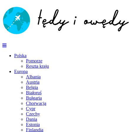
Polska
Pomorze
Reszta kraju
Europa
Albania
Austria
Belgia
Białoruś
Bułgaria
Chorwacja
Cypr
Czechy
Dania
Estonia
Finlandia