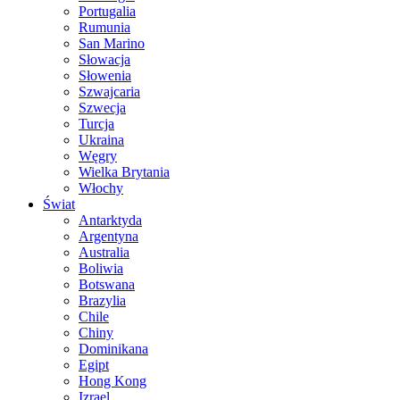
Portugalia
Rumunia
San Marino
Słowacja
Słowenia
Szwajcaria
Szwecja
Turcja
Ukraina
Węgry
Wielka Brytania
Włochy
Świat
Antarktyda
Argentyna
Australia
Boliwia
Botswana
Brazylia
Chile
Chiny
Dominikana
Egipt
Hong Kong
Izrael