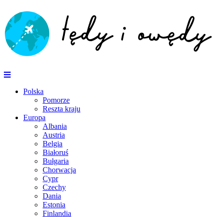
Polska
Pomorze
Reszta kraju
Europa
Albania
Austria
Belgia
Białoruś
Bułgaria
Chorwacja
Cypr
Czechy
Dania
Estonia
Finlandia