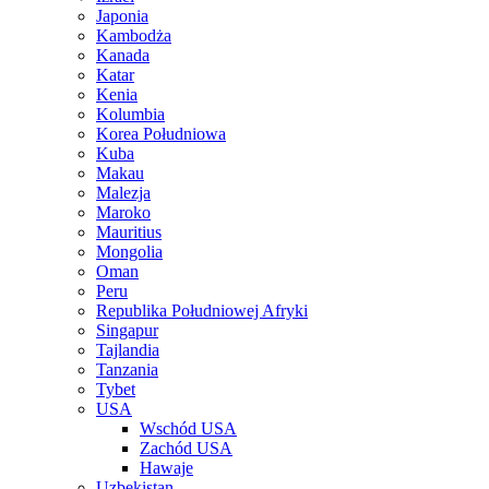
Japonia
Kambodża
Kanada
Katar
Kenia
Kolumbia
Korea Południowa
Kuba
Makau
Malezja
Maroko
Mauritius
Mongolia
Oman
Peru
Republika Południowej Afryki
Singapur
Tajlandia
Tanzania
Tybet
USA
Wschód USA
Zachód USA
Hawaje
Uzbekistan