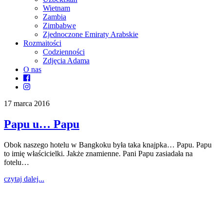
Wietnam
Zambia
Zimbabwe
Zjednoczone Emiraty Arabskie
Rozmaitości
Codzienności
Zdjęcia Adama
O nas
17 marca 2016
Papu u… Papu
Obok naszego hotelu w Bangkoku była taka knajpka… Papu. Papu
to imię właścicielki. Jakże znamienne. Pani Papu zasiadała na
fotelu…
czytaj dalej...