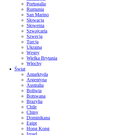
Portugalia
Rumunia
San Marino
Słowacja
Słowenia
Szwajcaria
Szwecja
Turcja
Ukraina
Węgry
Wielka Brytania
Włochy
Świat
Antarktyda
Argentyna
Australia
Boliwia
Botswana
Brazylia
Chile
Chiny
Dominikana
Egipt
Hong Kong
Izrael