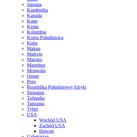
Japonia
Kambodża
Kanada
Katar
Kenia
Kolumbia
Korea Południowa
Kuba
Makau
Malezja
Maroko
Mauritius
Mongolia
Oman
Peru
Republika Południowej Afryki
Singapur
Tajlandia
Tanzania
Tybet
USA
Wschód USA
Zachód USA
Hawaje
Uzbekistan