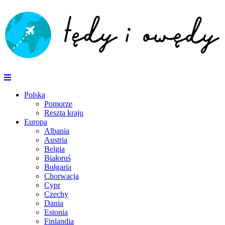
Polska
Pomorze
Reszta kraju
Europa
Albania
Austria
Belgia
Białoruś
Bułgaria
Chorwacja
Cypr
Czechy
Dania
Estonia
Finlandia