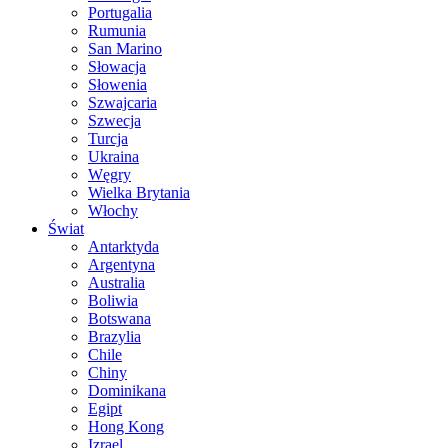
Portugalia
Rumunia
San Marino
Słowacja
Słowenia
Szwajcaria
Szwecja
Turcja
Ukraina
Węgry
Wielka Brytania
Włochy
Świat
Antarktyda
Argentyna
Australia
Boliwia
Botswana
Brazylia
Chile
Chiny
Dominikana
Egipt
Hong Kong
Izrael