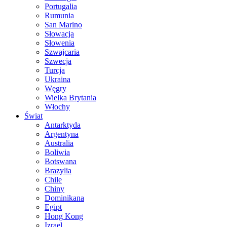
Portugalia
Rumunia
San Marino
Słowacja
Słowenia
Szwajcaria
Szwecja
Turcja
Ukraina
Węgry
Wielka Brytania
Włochy
Świat
Antarktyda
Argentyna
Australia
Boliwia
Botswana
Brazylia
Chile
Chiny
Dominikana
Egipt
Hong Kong
Izrael