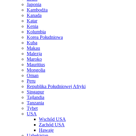
Japonia
Kambodża
Kanada
Katar
Kenia
Kolumbia
Korea Południowa
Kuba
Makau
Malezja
Maroko
Mauritius
Mongolia
Oman
Peru
Republika Południowej Afryki
Singapur
Tajlandia
Tanzania
Tybet
USA
Wschód USA
Zachód USA
Hawaje
Uzbekistan