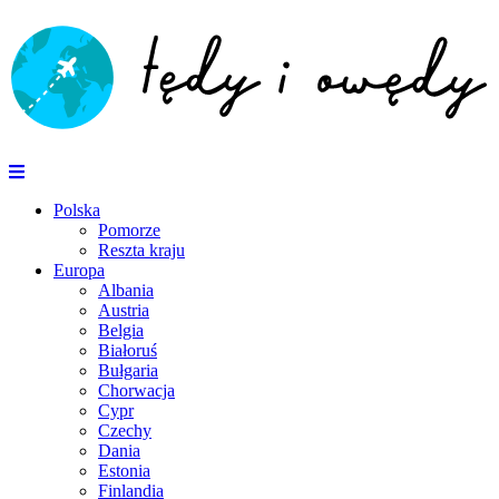
Polska
Pomorze
Reszta kraju
Europa
Albania
Austria
Belgia
Białoruś
Bułgaria
Chorwacja
Cypr
Czechy
Dania
Estonia
Finlandia