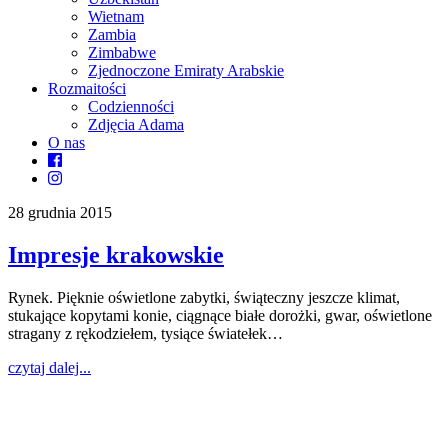
Wietnam
Zambia
Zimbabwe
Zjednoczone Emiraty Arabskie
Rozmaitości
Codzienności
Zdjęcia Adama
O nas
28 grudnia 2015
Impresje krakowskie
Rynek. Pięknie oświetlone zabytki, świąteczny jeszcze klimat,
stukające kopytami konie, ciągnące białe dorożki, gwar, oświetlone
stragany z rękodziełem, tysiące światełek…
czytaj dalej...