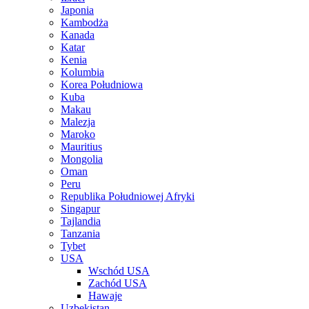
Japonia
Kambodża
Kanada
Katar
Kenia
Kolumbia
Korea Południowa
Kuba
Makau
Malezja
Maroko
Mauritius
Mongolia
Oman
Peru
Republika Południowej Afryki
Singapur
Tajlandia
Tanzania
Tybet
USA
Wschód USA
Zachód USA
Hawaje
Uzbekistan