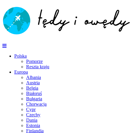
Polska
Pomorze
Reszta kraju
Europa
Albania
Austria
Belgia
Białoruś
Bułgaria
Chorwacja
Cypr
Czechy
Dania
Estonia
Finlandia