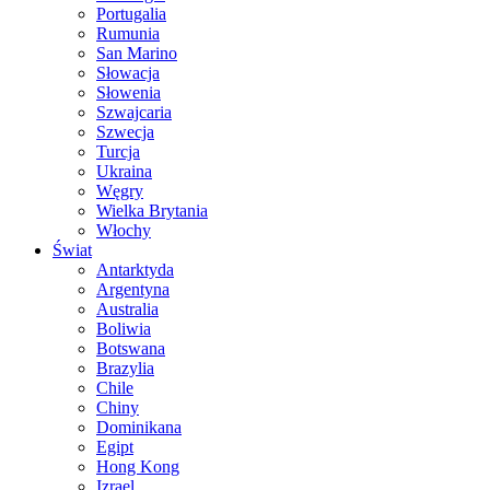
Portugalia
Rumunia
San Marino
Słowacja
Słowenia
Szwajcaria
Szwecja
Turcja
Ukraina
Węgry
Wielka Brytania
Włochy
Świat
Antarktyda
Argentyna
Australia
Boliwia
Botswana
Brazylia
Chile
Chiny
Dominikana
Egipt
Hong Kong
Izrael