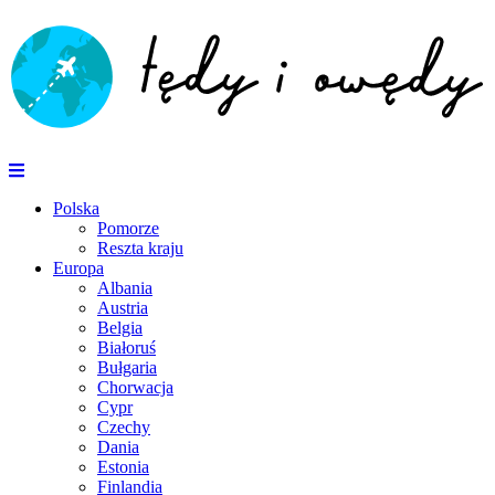
Polska
Pomorze
Reszta kraju
Europa
Albania
Austria
Belgia
Białoruś
Bułgaria
Chorwacja
Cypr
Czechy
Dania
Estonia
Finlandia