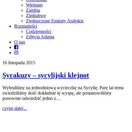
Wietnam
Zambia
Zimbabwe
Zjednoczone Emiraty Arabskie
Rozmaitości
Codzienności
Zdjęcia Adama
O nas
16 listopada 2015
Syrakuzy – sycylijski klejnot
Wybraliśmy na jednodniową wycieczkę na Sycylię. Parę lat temu
zwiedziliśmy dość dokładnie tę wyspę, ale postanowiliśmy
ponownie odwiedzić jedno z…
czytaj dalej...