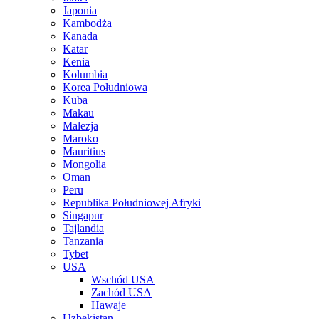
Japonia
Kambodża
Kanada
Katar
Kenia
Kolumbia
Korea Południowa
Kuba
Makau
Malezja
Maroko
Mauritius
Mongolia
Oman
Peru
Republika Południowej Afryki
Singapur
Tajlandia
Tanzania
Tybet
USA
Wschód USA
Zachód USA
Hawaje
Uzbekistan