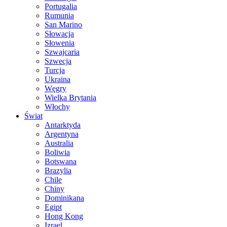
Portugalia
Rumunia
San Marino
Słowacja
Słowenia
Szwajcaria
Szwecja
Turcja
Ukraina
Węgry
Wielka Brytania
Włochy
Świat
Antarktyda
Argentyna
Australia
Boliwia
Botswana
Brazylia
Chile
Chiny
Dominikana
Egipt
Hong Kong
Izrael