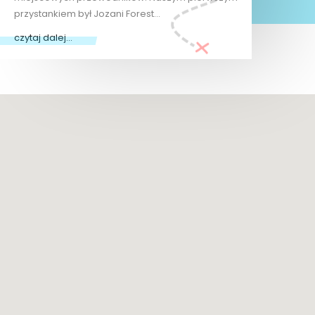
przystankiem był Jozani Forest…
czytaj dalej...