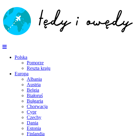
Polska
Pomorze
Reszta kraju
Europa
Albania
Austria
Belgia
Białoruś
Bułgaria
Chorwacja
Cypr
Czechy
Dania
Estonia
Finlandia