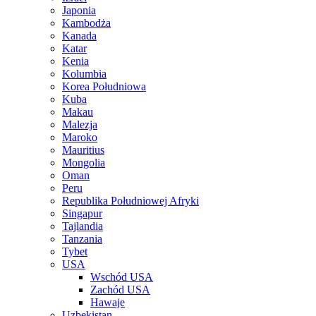
Japonia
Kambodża
Kanada
Katar
Kenia
Kolumbia
Korea Południowa
Kuba
Makau
Malezja
Maroko
Mauritius
Mongolia
Oman
Peru
Republika Południowej Afryki
Singapur
Tajlandia
Tanzania
Tybet
USA
Wschód USA
Zachód USA
Hawaje
Uzbekistan