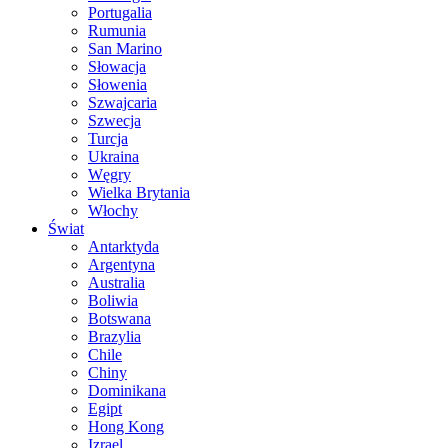
Portugalia
Rumunia
San Marino
Słowacja
Słowenia
Szwajcaria
Szwecja
Turcja
Ukraina
Węgry
Wielka Brytania
Włochy
Świat
Antarktyda
Argentyna
Australia
Boliwia
Botswana
Brazylia
Chile
Chiny
Dominikana
Egipt
Hong Kong
Izrael