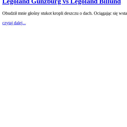
Legoland Gunzburg vs Legoland Billund
Obudził mnie głośny stukot kropli deszczu o dach. Ociągając się ws
czytaj dalej...