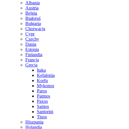
Albania
Austria
Belgia
Białoruś
Bułgaria
Chorwacja
Cypr
Czechy
Dania
Estonia
Finlandia
Francja
Grecja
Itaka
Kefalonia
Korfu
Mykonos
Paros
Patmos
Paxos
Samos
Santorini
Tinos
Hiszpania
Holandia