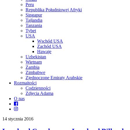
Peru
Republika Południowej Afryki
Singapur
Tajlandia
Tanzania
Tybet
USA
Wschód USA
Zachód USA
Hawaje
Uzbekistan
Wietnam
Zambia
Zimbabwe
Zjednoczone Emiraty Arabskie
Rozmaitości
Codzienności
Zdjęcia Adama
O nas
14 stycznia 2016