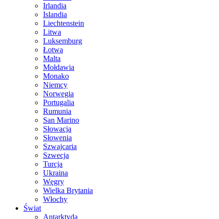
Irlandia
Islandia
Liechtenstein
Litwa
Luksemburg
Łotwa
Malta
Mołdawia
Monako
Niemcy
Norwegia
Portugalia
Rumunia
San Marino
Słowacja
Słowenia
Szwajcaria
Szwecja
Turcja
Ukraina
Węgry
Wielka Brytania
Włochy
Świat
Antarktyda