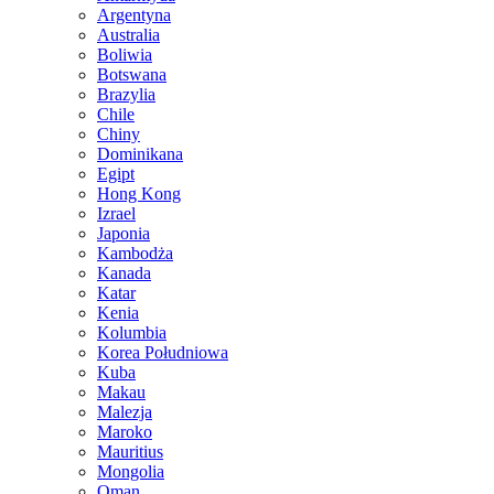
Argentyna
Australia
Boliwia
Botswana
Brazylia
Chile
Chiny
Dominikana
Egipt
Hong Kong
Izrael
Japonia
Kambodża
Kanada
Katar
Kenia
Kolumbia
Korea Południowa
Kuba
Makau
Malezja
Maroko
Mauritius
Mongolia
Oman