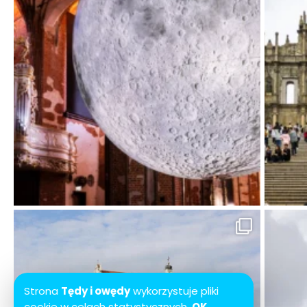
Strona
Tędy i owędy
wykorzystuje pliki
cookie w celach statystycznych.
OK