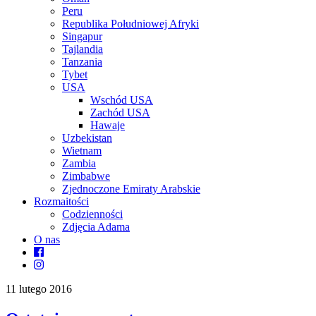
Peru
Republika Południowej Afryki
Singapur
Tajlandia
Tanzania
Tybet
USA
Wschód USA
Zachód USA
Hawaje
Uzbekistan
Wietnam
Zambia
Zimbabwe
Zjednoczone Emiraty Arabskie
Rozmaitości
Codzienności
Zdjęcia Adama
O nas
11 lutego 2016