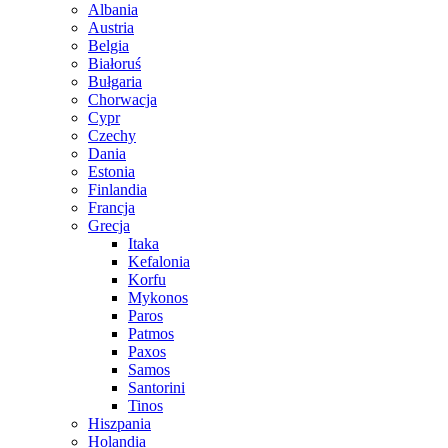
Albania
Austria
Belgia
Białoruś
Bułgaria
Chorwacja
Cypr
Czechy
Dania
Estonia
Finlandia
Francja
Grecja
Itaka
Kefalonia
Korfu
Mykonos
Paros
Patmos
Paxos
Samos
Santorini
Tinos
Hiszpania
Holandia