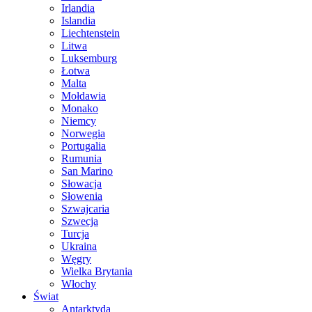
Irlandia
Islandia
Liechtenstein
Litwa
Luksemburg
Łotwa
Malta
Mołdawia
Monako
Niemcy
Norwegia
Portugalia
Rumunia
San Marino
Słowacja
Słowenia
Szwajcaria
Szwecja
Turcja
Ukraina
Węgry
Wielka Brytania
Włochy
Świat
Antarktyda