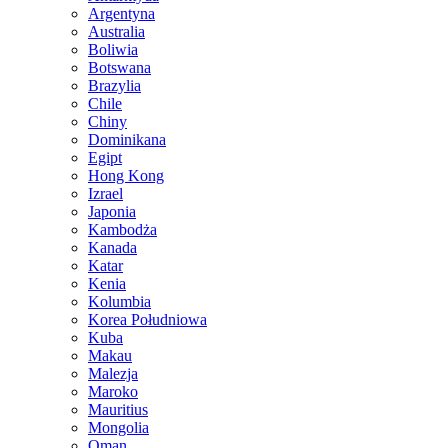
Argentyna
Australia
Boliwia
Botswana
Brazylia
Chile
Chiny
Dominikana
Egipt
Hong Kong
Izrael
Japonia
Kambodża
Kanada
Katar
Kenia
Kolumbia
Korea Południowa
Kuba
Makau
Malezja
Maroko
Mauritius
Mongolia
Oman