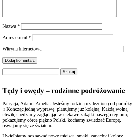
Nazwa
*
Adres e-mail
*
Witryna internetowa
Szukaj:
Tędy i owędy – rodzinne podróżowanie
Patrycja, Adam i Amelia. Jesteśmy rodziną uzależnioną od podróży
;) Kończąc jedną wyprawę, planujemy już kolejną. Każdą wolną
chwilę spędzamy zaglądając w ciekawe zakątki naszego regionu;
pokazujemy córce piękno Polski, kochamy zwiedzać Europę,
oswajamy się ze światem.
Uwielbiamy poznawać nowe miejsca, smaki, zapachy i kolory.