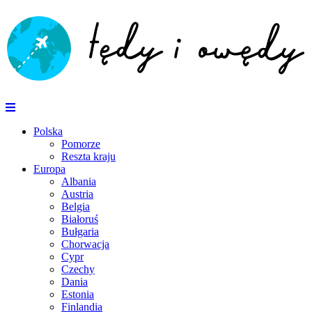
Polska
Pomorze
Reszta kraju
Europa
Albania
Austria
Belgia
Białoruś
Bułgaria
Chorwacja
Cypr
Czechy
Dania
Estonia
Finlandia