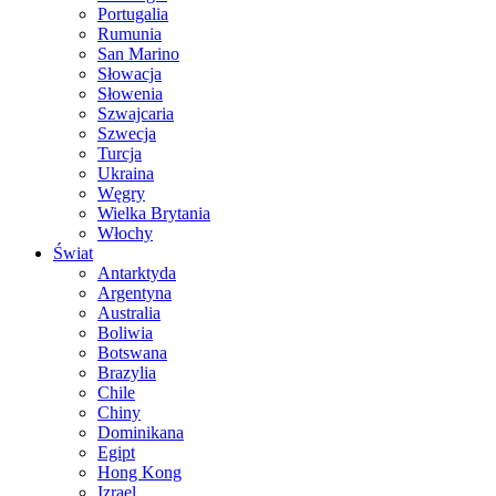
Portugalia
Rumunia
San Marino
Słowacja
Słowenia
Szwajcaria
Szwecja
Turcja
Ukraina
Węgry
Wielka Brytania
Włochy
Świat
Antarktyda
Argentyna
Australia
Boliwia
Botswana
Brazylia
Chile
Chiny
Dominikana
Egipt
Hong Kong
Izrael