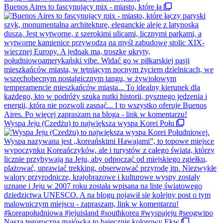
Buenos Aires to fascynujący mix - miasto, które łą
Wyspa Jeju (Czedżu) to największa wyspa Korei Połu
Nasza tegoroczna majówka to bajecznie kolorowy Ekw