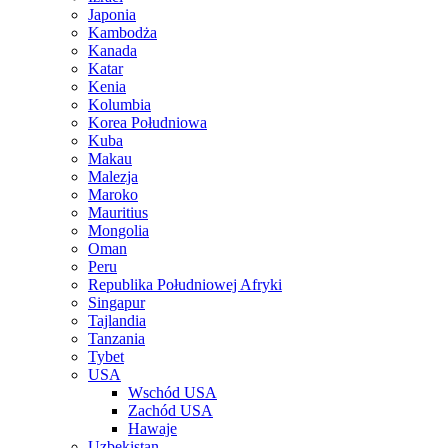
Japonia
Kambodża
Kanada
Katar
Kenia
Kolumbia
Korea Południowa
Kuba
Makau
Malezja
Maroko
Mauritius
Mongolia
Oman
Peru
Republika Południowej Afryki
Singapur
Tajlandia
Tanzania
Tybet
USA
Wschód USA
Zachód USA
Hawaje
Uzbekistan