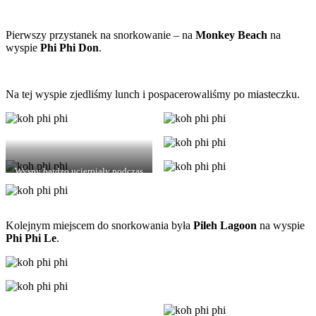
Pierwszy przystanek na snorkowanie – na
Monkey Beach
na
wyspie
Phi Phi
Don
.
Na tej wyspie zjedliśmy lunch i pospacerowaliśmy po miasteczku.
Wyspy bardzo ucierpiały podczas
tsunami w 2004 roku
Kolejnym miejscem do snorkowania była
Pileh Lagoon
na wyspie
Phi Phi Le
.