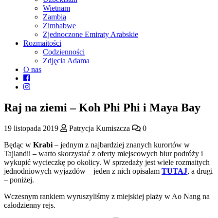
Wietnam
Zambia
Zimbabwe
Zjednoczone Emiraty Arabskie
Rozmaitości
Codzienności
Zdjęcia Adama
O nas
Raj na ziemi – Koh Phi Phi i Maya Bay
19 listopada 2019
Patrycja Kumiszcza
0
Będąc w
Krabi
– jednym z najbardziej znanych kurortów w
Tajlandii – warto skorzystać z oferty miejscowych biur podróży i
wykupić wycieczkę po okolicy. W sprzedaży jest wiele rozmaitych
jednodniowych wyjazdów – jeden z nich opisałam
TUTAJ
, a drugi
– poniżej.
Wczesnym rankiem wyruszyliśmy z miejskiej plaży w Ao Nang na
całodzienny rejs.