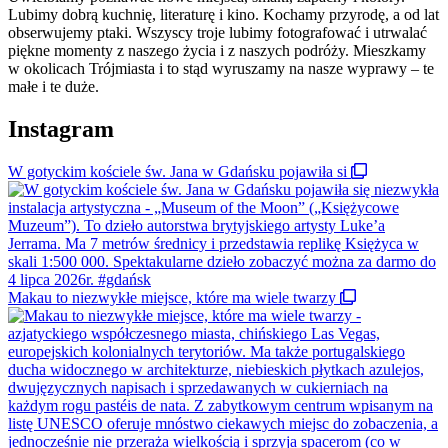
Lubimy dobrą kuchnię, literaturę i kino. Kochamy przyrodę, a od lat
obserwujemy ptaki. Wszyscy troje lubimy fotografować i utrwalać
piękne momenty z naszego życia i z naszych podróży. Mieszkamy
w okolicach Trójmiasta i to stąd wyruszamy na nasze wyprawy – te
małe i te duże.
Instagram
W gotyckim kościele św. Jana w Gdańsku pojawiła si
Makau to niezwykłe miejsce, które ma wiele twarzy