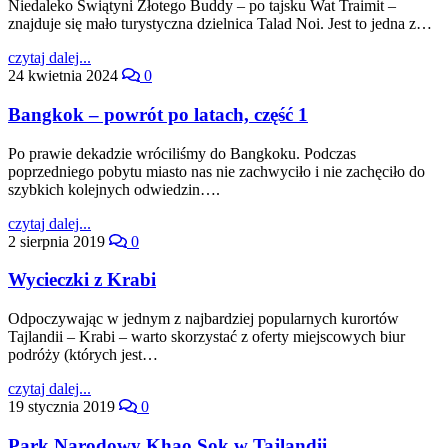
Niedaleko Świątyni Złotego Buddy – po tajsku Wat Traimit –
znajduje się mało turystyczna dzielnica Talad Noi. Jest to jedna z…
czytaj dalej...
24 kwietnia 2024
0
Bangkok – powrót po latach, część 1
Po prawie dekadzie wróciliśmy do Bangkoku. Podczas
poprzedniego pobytu miasto nas nie zachwyciło i nie zachęciło do
szybkich kolejnych odwiedzin….
czytaj dalej...
2 sierpnia 2019
0
Wycieczki z Krabi
Odpoczywając w jednym z najbardziej popularnych kurortów
Tajlandii – Krabi – warto skorzystać z oferty miejscowych biur
podróży (których jest…
czytaj dalej...
19 stycznia 2019
0
Park Narodowy Khao Sok w Tajlandii