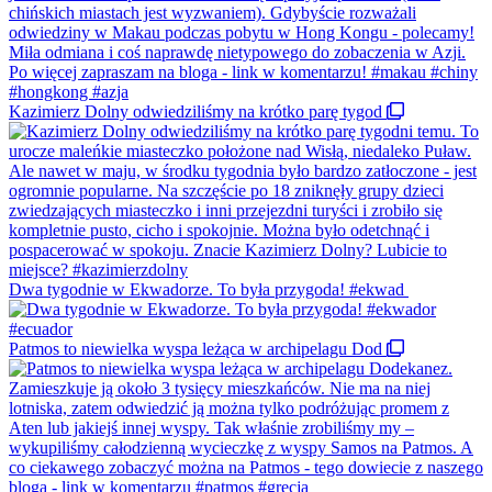
Kazimierz Dolny odwiedziliśmy na krótko parę tygod
Dwa tygodnie w Ekwadorze. To była przygoda! #ekwad
Patmos to niewielka wyspa leżąca w archipelagu Dod