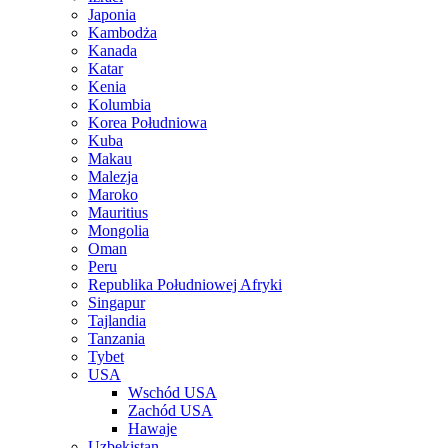
Japonia
Kambodża
Kanada
Katar
Kenia
Kolumbia
Korea Południowa
Kuba
Makau
Malezja
Maroko
Mauritius
Mongolia
Oman
Peru
Republika Południowej Afryki
Singapur
Tajlandia
Tanzania
Tybet
USA
Wschód USA
Zachód USA
Hawaje
Uzbekistan