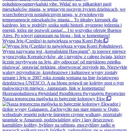
Wyspa Jeju (Czedżu) to największa wyspa Korei Połu
Nasza tegoroczna majówka to bajecznie kolorowy Ekw