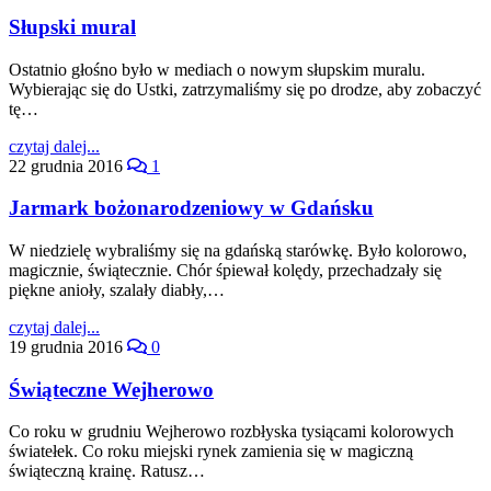
Słupski mural
Ostatnio głośno było w mediach o nowym słupskim muralu.
Wybierając się do Ustki, zatrzymaliśmy się po drodze, aby zobaczyć
tę…
czytaj dalej...
22 grudnia 2016
1
Jarmark bożonarodzeniowy w Gdańsku
W niedzielę wybraliśmy się na gdańską starówkę. Było kolorowo,
magicznie, świątecznie. Chór śpiewał kolędy, przechadzały się
piękne anioły, szalały diabły,…
czytaj dalej...
19 grudnia 2016
0
Świąteczne Wejherowo
Co roku w grudniu Wejherowo rozbłyska tysiącami kolorowych
światełek. Co roku miejski rynek zamienia się w magiczną
świąteczną krainę. Ratusz…