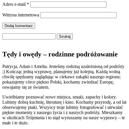
Adres e-mail
*
Witryna internetowa
Szukaj:
Tędy i owędy – rodzinne podróżowanie
Patrycja, Adam i Amelia. Jesteśmy rodziną uzależnioną od podróży
;) Kończąc jedną wyprawę, planujemy już kolejną. Każdą wolną
chwilę spędzamy zaglądając w ciekawe zakątki naszego regionu;
pokazujemy córce piękno Polski, kochamy zwiedzać Europę,
oswajamy się ze światem.
Uwielbiamy poznawać nowe miejsca, smaki, zapachy i kolory.
Lubimy dobrą kuchnię, literaturę i kino. Kochamy przyrodę, a od lat
obserwujemy ptaki. Wszyscy troje lubimy fotografować i utrwalać
piękne momenty z naszego życia i z naszych podróży. Mieszkamy
w okolicach Trójmiasta i to stąd wyruszamy na nasze wyprawy – te
małe i te duże.