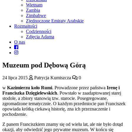
Wietnam
Zambia
Zimbabwe
Zjednoczone Emiraty Arabskie
Rozmaitości
Codzienności
Zdjęcia Adama
O nas
Muzeum pod Dębową Górą
24 lipca 2015
Patrycja Kumiszcza
0
w
Kazimierzu koło Rumi
. Prowadzone przez państwa
Irenę i
Franciszka Dzięgielewskich
. Powstało w zaadaptowanej starej
stodole, a zbiory stanowią tzw. starocie. Posegregowane,
zgromadzone tematycznie. O każdym przedmiocie pan Franciszek
opowiada krótką ciekawą historię, zna ich przeznaczenie i
pochodzenie.
Z panem Franciszkiem znamy się od wielu lat, ale nie było dotąd
okazji, aby odwiedzić jego prywatne muzeum. W końcu się