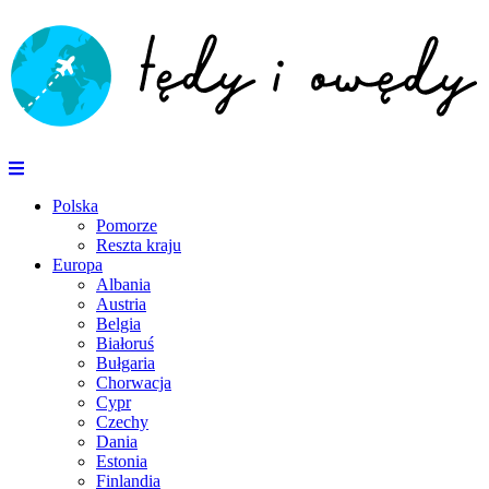
Polska
Pomorze
Reszta kraju
Europa
Albania
Austria
Belgia
Białoruś
Bułgaria
Chorwacja
Cypr
Czechy
Dania
Estonia
Finlandia