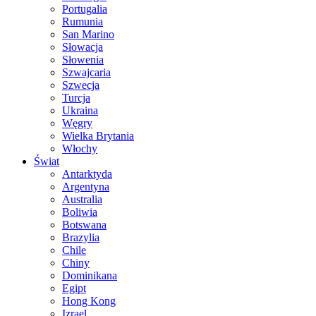
Portugalia
Rumunia
San Marino
Słowacja
Słowenia
Szwajcaria
Szwecja
Turcja
Ukraina
Węgry
Wielka Brytania
Włochy
Świat
Antarktyda
Argentyna
Australia
Boliwia
Botswana
Brazylia
Chile
Chiny
Dominikana
Egipt
Hong Kong
Izrael