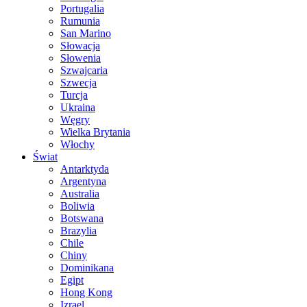
Portugalia
Rumunia
San Marino
Słowacja
Słowenia
Szwajcaria
Szwecja
Turcja
Ukraina
Węgry
Wielka Brytania
Włochy
Świat
Antarktyda
Argentyna
Australia
Boliwia
Botswana
Brazylia
Chile
Chiny
Dominikana
Egipt
Hong Kong
Izrael