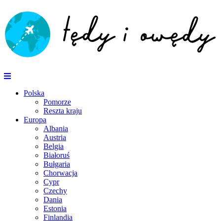
Polska
Pomorze
Reszta kraju
Europa
Albania
Austria
Belgia
Białoruś
Bułgaria
Chorwacja
Cypr
Czechy
Dania
Estonia
Finlandia