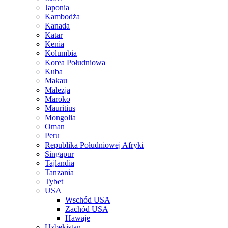
Japonia
Kambodża
Kanada
Katar
Kenia
Kolumbia
Korea Południowa
Kuba
Makau
Malezja
Maroko
Mauritius
Mongolia
Oman
Peru
Republika Południowej Afryki
Singapur
Tajlandia
Tanzania
Tybet
USA
Wschód USA
Zachód USA
Hawaje
Uzbekistan