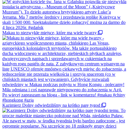
Makau to niezwykłe miejsce, które ma wiele twarzy
Kazimierz Dolny odwiedziliśmy na krótko parę tygod