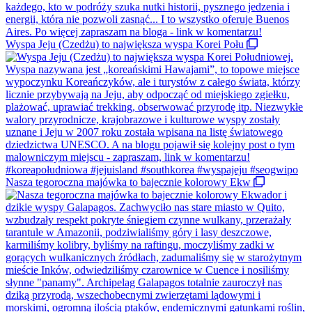
Wyspa Jeju (Czedżu) to największa wyspa Korei Połu
Nasza tegoroczna majówka to bajecznie kolorowy Ekw