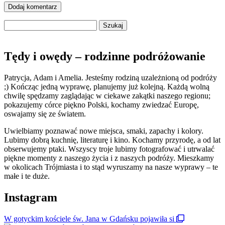
Szukaj:
Tędy i owędy – rodzinne podróżowanie
Patrycja, Adam i Amelia. Jesteśmy rodziną uzależnioną od podróży
;) Kończąc jedną wyprawę, planujemy już kolejną. Każdą wolną
chwilę spędzamy zaglądając w ciekawe zakątki naszego regionu;
pokazujemy córce piękno Polski, kochamy zwiedzać Europę,
oswajamy się ze światem.
Uwielbiamy poznawać nowe miejsca, smaki, zapachy i kolory.
Lubimy dobrą kuchnię, literaturę i kino. Kochamy przyrodę, a od lat
obserwujemy ptaki. Wszyscy troje lubimy fotografować i utrwalać
piękne momenty z naszego życia i z naszych podróży. Mieszkamy
w okolicach Trójmiasta i to stąd wyruszamy na nasze wyprawy – te
małe i te duże.
Instagram
W gotyckim kościele św. Jana w Gdańsku pojawiła si