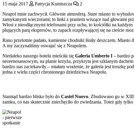
15 maja 2017
Patrycja Kumiszcza
2
Neapol mnie zachwycił. Głównie atmosferą. Stare miasto to wybudow
zamykanymi wieczorami; to linki z praniem wiszące nad głowami prze
Włosi z nieodłącznymi telefonami przy uchu, to kościółki na każdym 
plujących parą ekspresów, to zapach rozpływającej się na cieście mo
Rano przelotnie padało, kamienne chodniki lśniły deszczem. Miasto do
A my zaczynaliśmy oswajać się z Neapolem.
Niedaleko naszego hotelu mieściła się
Galeria Umberto I
– bardzo p
neorenesansowym, na planie krzyża, przykryta jest szklanym dachem 
bardzo nas zaciekawiły – miałam wrażenie, że galeria jest troszkę p
jedna z wielu części chronionego dziedzictwa Neapolu.
Stamtąd bardzo blisko było do
Castel Nuovo
. Zbudowano go w XIII 
zamku, co nas skutecznie zniechęciło do zwiedzania. Toteż gdy tyl