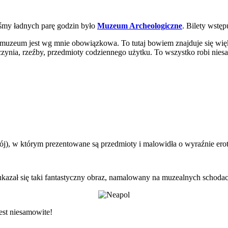
iśmy ładnych parę godzin było
Muzeum Archeologiczne
. Bilety wstęp
m muzeum jest wg mnie obowiązkowa. To tutaj bowiem znajduje się wi
aczynia, rzeźby, przedmioty codziennego użytku. To wszystko robi nie
j), w którym prezentowane są przedmioty i malowidła o wyraźnie erot
kazał się taki fantastyczny obraz, namalowany na muzealnych schodac
est niesamowite!