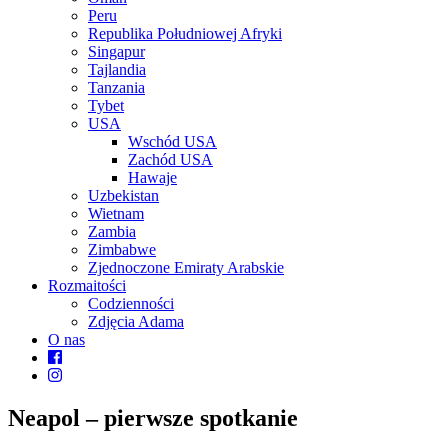
Peru
Republika Południowej Afryki
Singapur
Tajlandia
Tanzania
Tybet
USA
Wschód USA
Zachód USA
Hawaje
Uzbekistan
Wietnam
Zambia
Zimbabwe
Zjednoczone Emiraty Arabskie
Rozmaitości
Codzienności
Zdjęcia Adama
O nas
Neapol – pierwsze spotkanie