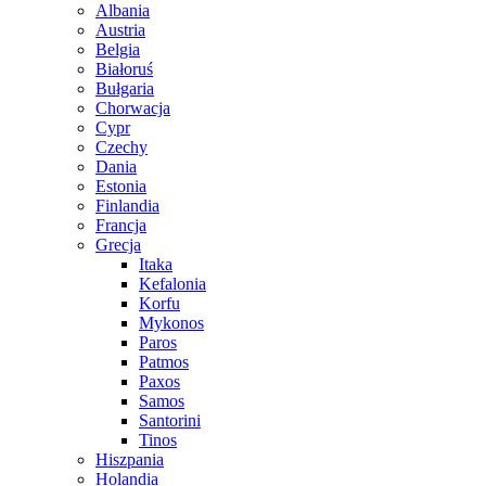
Albania
Austria
Belgia
Białoruś
Bułgaria
Chorwacja
Cypr
Czechy
Dania
Estonia
Finlandia
Francja
Grecja
Itaka
Kefalonia
Korfu
Mykonos
Paros
Patmos
Paxos
Samos
Santorini
Tinos
Hiszpania
Holandia