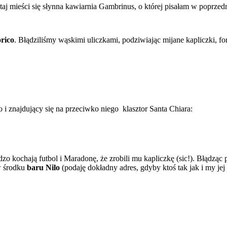
utaj mieści się słynna kawiarnia Gambrinus, o której pisałam w poprze
rico
. Błądziliśmy wąskimi uliczkami, podziwiając mijane kapliczki, 
 znajdujący się na przeciwko niego klasztor Santa Chiara:
o kochają futbol i Maradonę, że zrobili mu kapliczkę (sic!). Błądząc po
 w środku
baru Nilo
(podaję dokładny adres, gdyby ktoś tak jak i my jej