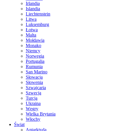
Irlandia
Islandia
Liechtenstein
Litwa
Luksemburg
Łotwa
Malta
Mołdawia
Monako
Niemcy
Norwegia
Portugalia
Rumunia
San Marino
Słowacja
Słowenia
Szwajcaria
Szwecja
Turcja
Ukraina
Węgry
Wielka Brytania
Włochy
Świat
Antarktyda