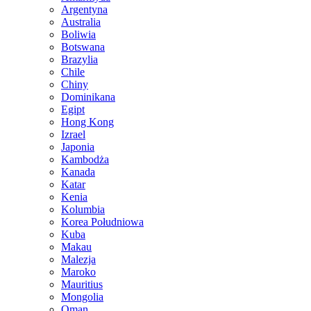
Argentyna
Australia
Boliwia
Botswana
Brazylia
Chile
Chiny
Dominikana
Egipt
Hong Kong
Izrael
Japonia
Kambodża
Kanada
Katar
Kenia
Kolumbia
Korea Południowa
Kuba
Makau
Malezja
Maroko
Mauritius
Mongolia
Oman