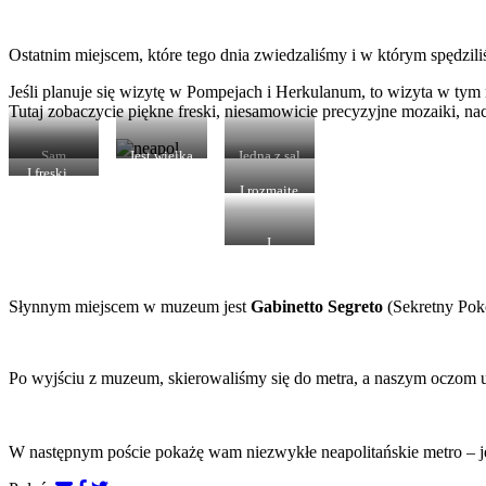
Ostatnim miejscem, które tego dnia zwiedzaliśmy i w którym spędzil
Jeśli planuje się wizytę w Pompejach i Herkulanum, to wizyta w ty
Tutaj zobaczycie piękne freski, niesamowicie precyzyjne mozaiki, n
Sam
Jest wielka
Jedna z sal
budynek
makieta
w muzeum
I freski…
jest
Pompejów
I rozmaite
piękny…
– bardzo
rzeźby…
dokładna!
I
niesamowite
mozaiki…
Słynnym miejscem w muzeum jest
Gabinetto Segreto
(Sekretny Pokó
Po wyjściu z muzeum, skierowaliśmy się do metra, a naszym oczom u
W następnym poście pokażę wam niezwykłe neapolitańskie metro – j