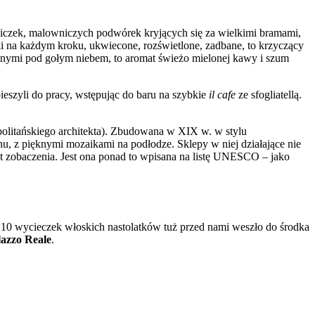
liczek, malowniczych podwórek kryjących się za wielkimi bramami,
ki na każdym kroku, ukwiecone, rozświetlone, zadbane, to krzyczący
wionymi pod gołym niebem, to aromat świeżo mielonej kawy i szum
pieszyli do pracy, wstępując do baru na szybkie
il cafe
ze sfogliatellą.
apolitańskiego architekta). Zbudowana w XIX w. w stylu
u, z pięknymi mozaikami na podłodze. Sklepy w niej działające nie
est zobaczenia. Jest ona ponad to wpisana na listę UNESCO – jako
 10 wycieczek włoskich nastolatków tuż przed nami weszło do środka
lazzo Reale
.