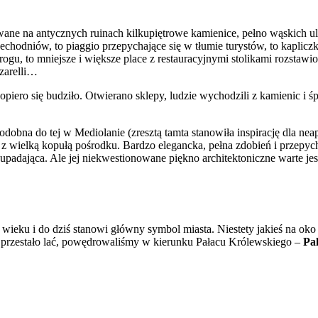
ane na antycznych ruinach kilkupiętrowe kamienice, pełno wąskich u
chodniów, to piaggio przepychające się w tłumie turystów, to kaplicz
rogu, to mniejsze i większe place z restauracyjnymi stolikami rozsta
zzarelli…
piero się budziło. Otwierano sklepy, ludzie wychodzili z kamienic i ś
odobna do tej w Mediolanie (zresztą tamta stanowiła inspirację dla ne
z wielką kopułą pośrodku. Bardzo elegancka, pełna zdobień i przepych
odupadająca. Ale jej niekwestionowane piękno architektoniczne warte j
wieku i do dziś stanowi główny symbol miasta. Niestety jakieś na oko
ko przestało lać, powędrowaliśmy w kierunku Pałacu Królewskiego –
Pa