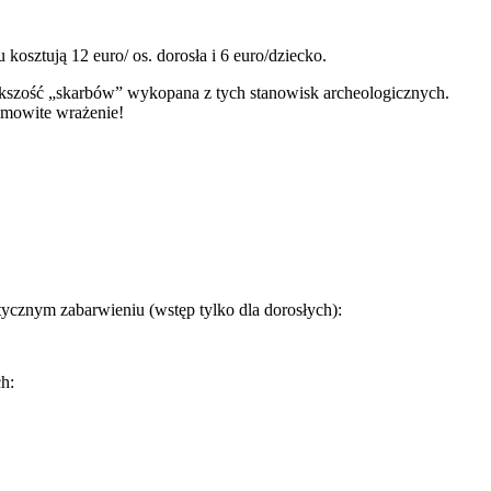
u kosztują 12 euro/ os. dorosła i 6 euro/dziecko.
ększość „skarbów” wykopana z tych stanowisk archeologicznych.
samowite wrażenie!
ycznym zabarwieniu (wstęp tylko dla dorosłych):
h: