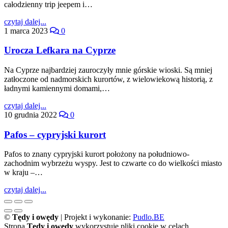
całodzienny trip jeepem i…
czytaj dalej...
1 marca 2023
0
Urocza Lefkara na Cyprze
Na Cyprze najbardziej zauroczyły mnie górskie wioski. Są mniej
zatłoczone od nadmorskich kurortów, z wielowiekową historią, z
ładnymi kamiennymi domami,…
czytaj dalej...
10 grudnia 2022
0
Pafos – cypryjski kurort
Pafos to znany cypryjski kurort położony na południowo-
zachodnim wybrzeżu wyspy. Jest to czwarte co do wielkości miasto
w kraju –…
czytaj dalej...
©
Tędy i owędy
| Projekt i wykonanie:
Pudlo.BE
Strona
Tędy i owędy
wykorzystuje pliki cookie w celach