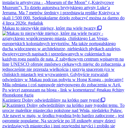
Makau to niezwykłe miejsce, które ma wiele twarzy
Kazimierz Dolny odwiedziliśmy na krótko parę tygod