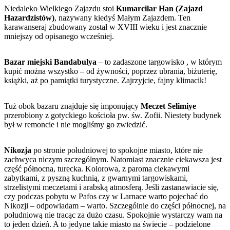
Niedaleko Wielkiego Zajazdu stoi
Kumarcilar Han (Zajazd
Hazardzistów)
, nazywany kiedyś Małym Zajazdem. Ten
karawanseraj zbudowany został w XVIII wieku i jest znacznie
mniejszy od opisanego wcześniej.
Bazar miejski Bandabulya
– to zadaszone targowisko , w którym
kupić można wszystko – od żywności, poprzez ubrania, biżuterię,
książki, aż po pamiątki turystyczne. Zajrzyjcie, fajny klimacik!
Tuż obok bazaru znajduje się imponujący
Meczet Selimiye
przerobiony z gotyckiego kościoła pw. św. Zofii. Niestety budynek
był w remoncie i nie mogliśmy go zwiedzić.
Nikozja
po stronie południowej to spokojne miasto, które nie
zachwyca niczym szczególnym. Natomiast znacznie ciekawsza jest
część północna, turecka. Kolorowa, z paroma ciekawymi
zabytkami, z pyszną kuchnią, z gwarnymi targowiskami,
strzelistymi meczetami i arabską atmosferą. Jeśli zastanawiacie się,
czy podczas pobytu w Pafos czy w Larnace warto pojechać do
Nikozji – odpowiadam – warto. Szczególnie do części północnej, na
południową nie tracąc za dużo czasu. Spokojnie wystarczy wam na
to jeden dzień. A to jedyne takie miasto na świecie – podzielone