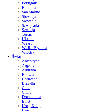
Portugalia
Rumunia
San Marino
Słowacja
Słowenia
Szwajcaria
Szwecja
Turcja
Ukraina
Węgry
Wielka Brytania
Włochy
Świat
Antarktyda
Argentyna
Australia
Boliwia
Botswana
Brazylia
Chile
Chiny
Dominikana
Egipt
Hong Kong
Izrael