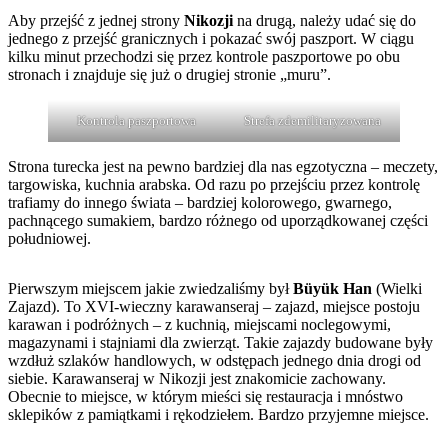
Aby przejść z jednej strony
Nikozji
na drugą, należy udać się do
jednego z przejść granicznych i pokazać swój paszport. W ciągu
kilku minut przechodzi się przez kontrole paszportowe po obu
stronach i znajduje się już o drugiej stronie „muru”.
Kontrola paszportowa
Strefa zdemilitaryzowana
Strona turecka jest na pewno bardziej dla nas egzotyczna – meczety,
targowiska, kuchnia arabska. Od razu po przejściu przez kontrolę
trafiamy do innego świata – bardziej kolorowego, gwarnego,
pachnącego sumakiem, bardzo różnego od uporządkowanej części
południowej.
Pierwszym miejscem jakie zwiedzaliśmy był
Büyük Han
(Wielki
Zajazd). To XVI-wieczny karawanseraj – zajazd, miejsce postoju
karawan i podróżnych – z kuchnią, miejscami noclegowymi,
magazynami i stajniami dla zwierząt. Takie zajazdy budowane były
wzdłuż szlaków handlowych, w odstępach jednego dnia drogi od
siebie. Karawanseraj w Nikozji jest znakomicie zachowany.
Obecnie to miejsce, w którym mieści się restauracja i mnóstwo
sklepików z pamiątkami i rękodziełem. Bardzo przyjemne miejsce.