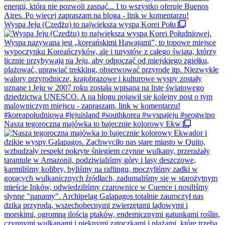
Wyspa Jeju (Czedżu) to największa wyspa Korei Połu
Nasza tegoroczna majówka to bajecznie kolorowy Ekw