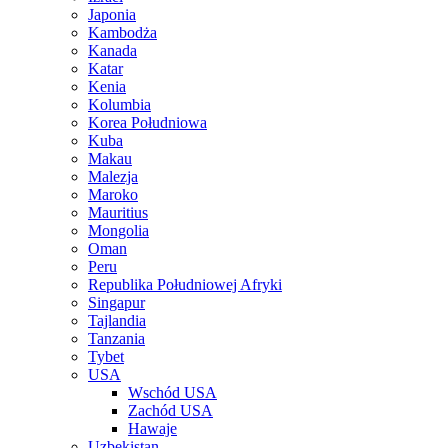
Japonia
Kambodża
Kanada
Katar
Kenia
Kolumbia
Korea Południowa
Kuba
Makau
Malezja
Maroko
Mauritius
Mongolia
Oman
Peru
Republika Południowej Afryki
Singapur
Tajlandia
Tanzania
Tybet
USA
Wschód USA
Zachód USA
Hawaje
Uzbekistan