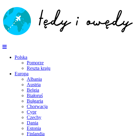
Polska
Pomorze
Reszta kraju
Europa
Albania
Austria
Belgia
Białoruś
Bułgaria
Chorwacja
Cypr
Czechy
Dania
Estonia
Finlandia