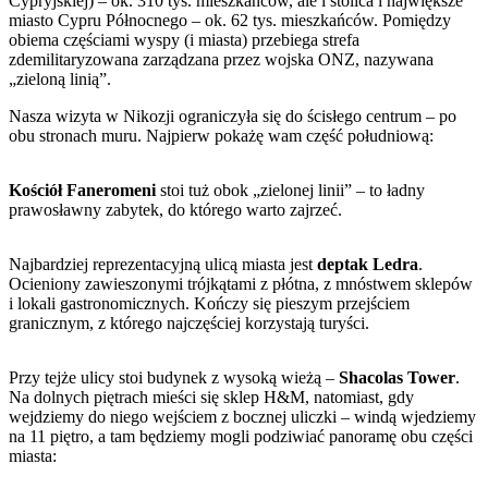
Cypryjskiej) – ok. 310 tys. mieszkańców, ale i stolica i największe
miasto Cypru Północnego – ok. 62 tys. mieszkańców. Pomiędzy
obiema częściami wyspy (i miasta) przebiega strefa
zdemilitaryzowana zarządzana przez wojska ONZ, nazywana
„zieloną linią”.
Nasza wizyta w Nikozji ograniczyła się do ścisłego centrum – po
obu stronach muru. Najpierw pokażę wam część południową:
Kościół Faneromeni
stoi tuż obok „zielonej linii” – to ładny
prawosławny zabytek, do którego warto zajrzeć.
Najbardziej reprezentacyjną ulicą miasta jest
deptak Ledra
.
Ocieniony zawieszonymi trójkątami z płótna, z mnóstwem sklepów
i lokali gastronomicznych. Kończy się pieszym przejściem
granicznym, z którego najczęściej korzystają turyści.
Przy tejże ulicy stoi budynek z wysoką wieżą –
Shacolas Tower
.
Na dolnych piętrach mieści się sklep H&M, natomiast, gdy
wejdziemy do niego wejściem z bocznej uliczki – windą wjedziemy
na 11 piętro, a tam będziemy mogli podziwiać panoramę obu części
miasta: