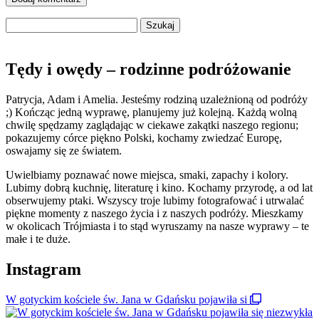
Szukaj:
Tędy i owędy – rodzinne podróżowanie
Patrycja, Adam i Amelia. Jesteśmy rodziną uzależnioną od podróży
;) Kończąc jedną wyprawę, planujemy już kolejną. Każdą wolną
chwilę spędzamy zaglądając w ciekawe zakątki naszego regionu;
pokazujemy córce piękno Polski, kochamy zwiedzać Europę,
oswajamy się ze światem.
Uwielbiamy poznawać nowe miejsca, smaki, zapachy i kolory.
Lubimy dobrą kuchnię, literaturę i kino. Kochamy przyrodę, a od lat
obserwujemy ptaki. Wszyscy troje lubimy fotografować i utrwalać
piękne momenty z naszego życia i z naszych podróży. Mieszkamy
w okolicach Trójmiasta i to stąd wyruszamy na nasze wyprawy – te
małe i te duże.
Instagram
W gotyckim kościele św. Jana w Gdańsku pojawiła si