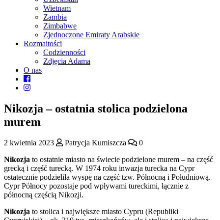
Wietnam
Zambia
Zimbabwe
Zjednoczone Emiraty Arabskie
Rozmaitości
Codzienności
Zdjęcia Adama
O nas
Nikozja – ostatnia stolica podzielona
murem
2 kwietnia 2023
Patrycja Kumiszcza
0
Nikozja
to ostatnie miasto na świecie podzielone murem – na część
grecką i część turecką. W 1974 roku inwazja turecka na Cypr
ostatecznie podzieliła wyspę na część tzw. Północną i Południową.
Cypr Północy pozostaje pod wpływami tureckimi, łącznie z
północną częścią Nikozji.
Nikozja
to stolica i największe miasto Cypru (Republiki