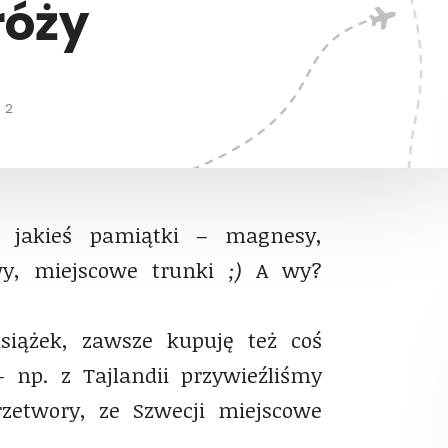
róży
2
y jakieś pamiątki – magnesy,
awy, miejscowe trunki
;)
A wy?
iążek, zawsze kupuję też coś
 np. z Tajlandii przywieźliśmy
rzetwory, ze Szwecji miejscowe