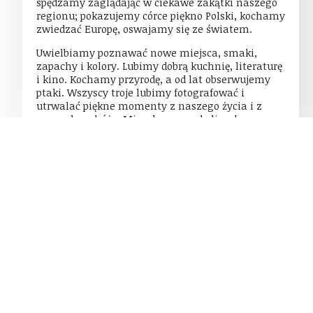
spędzamy zaglądając w ciekawe zakątki naszego
regionu; pokazujemy córce piękno Polski, kochamy
zwiedzać Europę, oswajamy się ze światem.
Uwielbiamy poznawać nowe miejsca, smaki,
zapachy i kolory. Lubimy dobrą kuchnię, literaturę
i kino. Kochamy przyrodę, a od lat obserwujemy
ptaki. Wszyscy troje lubimy fotografować i
utrwalać piękne momenty z naszego życia i z
naszych podróży. Mieszkamy w okolicach
Trójmiasta i to stąd wyruszamy na nasze
wyprawy – te małe i te duże.
Instagram