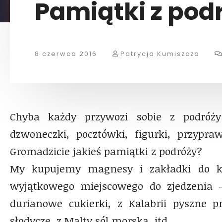
Pamiątki z pod
8 czerwca 2016
Patrycja Kumiszcza
Chyba każdy przywozi sobie z podróż
dzwoneczki, pocztówki, figurki, przypr
Gromadzicie jakieś pamiątki z podróży?
My kupujemy magnesy i zakładki do ks
wyjątkowego miejscowego do zjedzenia –
durianowe cukierki, z Kalabrii pyszne p
słodycze, z Malty sól morską, itd…