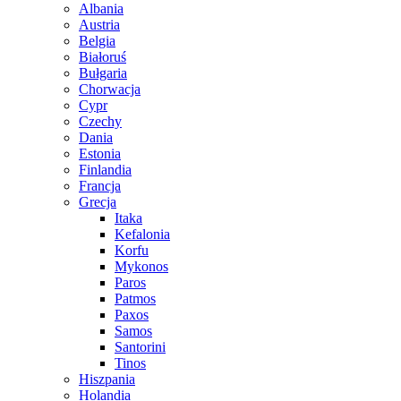
Albania
Austria
Belgia
Białoruś
Bułgaria
Chorwacja
Cypr
Czechy
Dania
Estonia
Finlandia
Francja
Grecja
Itaka
Kefalonia
Korfu
Mykonos
Paros
Patmos
Paxos
Samos
Santorini
Tinos
Hiszpania
Holandia