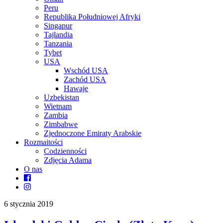
Peru
Republika Południowej Afryki
Singapur
Tajlandia
Tanzania
Tybet
USA
Wschód USA
Zachód USA
Hawaje
Uzbekistan
Wietnam
Zambia
Zimbabwe
Zjednoczone Emiraty Arabskie
Rozmaitości
Codzienności
Zdjęcia Adama
O nas
6 stycznia 2019