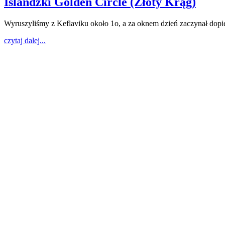
Islandzki Golden Circle (Złoty Krąg)
Wyruszyliśmy z Keflaviku około 1o, a za oknem dzień zaczynał dopie
czytaj dalej...