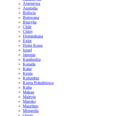
Argentyna
Australia
Boliwia
Botswana
Brazylia
Chile
Chiny
Dominikana
Egipt
Hong Kong
Izrael
Japonia
Kambodża
Kanada
Katar
Kenia
Kolumbia
Korea Południowa
Kuba
Makau
Malezja
Maroko
Mauritius
Mongolia
Oman