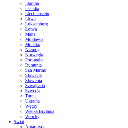
Irlandia
Islandia
Liechtenstein
Litwa
Luksemburg
Łotwa
Malta
Mołdawia
Monako
Niemcy
Norwegia
Portugalia
Rumunia
San Marino
Słowacja
Słowenia
Szwajcaria
Szwecja
Turcja
Ukraina
Węgry
Wielka Brytania
Włochy
Świat
Antarktyda