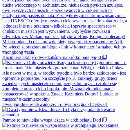
Kazimierz Dolny odwiedziliśmy na krótko parę tygod
Dwa tygodnie w Ekwadorze. To była przygoda! #ekwad
Patmos to niewielka wyspa leżąca w archipelagu Dod