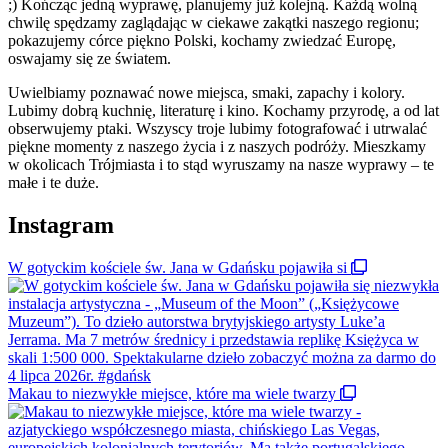
;) Kończąc jedną wyprawę, planujemy już kolejną. Każdą wolną
chwilę spędzamy zaglądając w ciekawe zakątki naszego regionu;
pokazujemy córce piękno Polski, kochamy zwiedzać Europę,
oswajamy się ze światem.
Uwielbiamy poznawać nowe miejsca, smaki, zapachy i kolory.
Lubimy dobrą kuchnię, literaturę i kino. Kochamy przyrodę, a od lat
obserwujemy ptaki. Wszyscy troje lubimy fotografować i utrwalać
piękne momenty z naszego życia i z naszych podróży. Mieszkamy
w okolicach Trójmiasta i to stąd wyruszamy na nasze wyprawy – te
małe i te duże.
Instagram
W gotyckim kościele św. Jana w Gdańsku pojawiła si
Makau to niezwykłe miejsce, które ma wiele twarzy