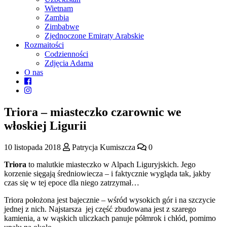
Wietnam
Zambia
Zimbabwe
Zjednoczone Emiraty Arabskie
Rozmaitości
Codzienności
Zdjęcia Adama
O nas
Triora – miasteczko czarownic we
włoskiej Ligurii
10 listopada 2018
Patrycja Kumiszcza
0
Triora
to malutkie miasteczko w Alpach Liguryjskich. Jego
korzenie sięgają średniowiecza – i faktycznie wygląda tak, jakby
czas się w tej epoce dla niego zatrzymał…
Triora położona jest bajecznie – wśród wysokich gór i na szczycie
jednej z nich. Najstarsza jej część zbudowana jest z szarego
kamienia, a w wąskich uliczkach panuje półmrok i chłód, pomimo