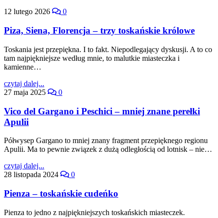
12 lutego 2026
0
Piza, Siena, Florencja – trzy toskańskie królowe
Toskania jest przepiękna. I to fakt. Niepodlegający dyskusji. A to co
tam najpiękniejsze według mnie, to malutkie miasteczka i
kamienne…
czytaj dalej...
27 maja 2025
0
Vico del Gargano i Peschici – mniej znane perełki
Apulii
Półwysep Gargano to mniej znany fragment przepięknego regionu
Apulii. Ma to pewnie związek z dużą odległością od lotnisk – nie…
czytaj dalej...
28 listopada 2024
0
Pienza – toskańskie cudeńko
Pienza to jedno z najpiękniejszych toskańskich miasteczek.