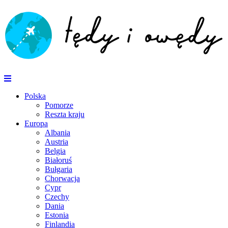
Polska
Pomorze
Reszta kraju
Europa
Albania
Austria
Belgia
Białoruś
Bułgaria
Chorwacja
Cypr
Czechy
Dania
Estonia
Finlandia