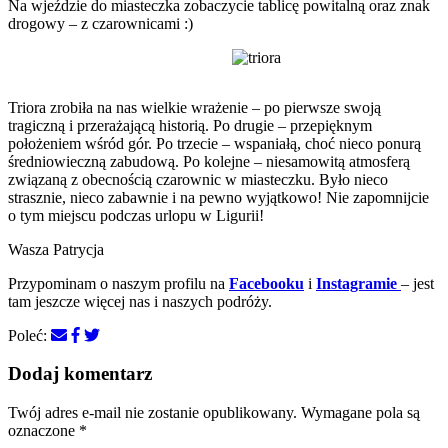
Na wjeździe do miasteczka zobaczycie tablicę powitalną oraz znak
drogowy – z czarownicami :)
Triora zrobiła na nas wielkie wrażenie – po pierwsze swoją
tragiczną i przerażającą historią. Po drugie – przepięknym
położeniem wśród gór. Po trzecie – wspaniałą, choć nieco ponurą
średniowieczną zabudową. Po kolejne – niesamowitą atmosferą
związaną z obecnością czarownic w miasteczku. Było nieco
strasznie, nieco zabawnie i na pewno wyjątkowo! Nie zapomnijcie
o tym miejscu podczas urlopu w Ligurii!
Wasza Patrycja
Przypominam o naszym profilu na
Facebooku
i
Instagramie
– jest
tam jeszcze więcej nas i naszych podróży.
Poleć:
Dodaj komentarz
Twój adres e-mail nie zostanie opublikowany.
Wymagane pola są
oznaczone
*