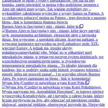
Buenos Aires to fascynujący mix - miasto, które łą
Wyspa Jeju (Czedżu) to największa wyspa Korei Połu