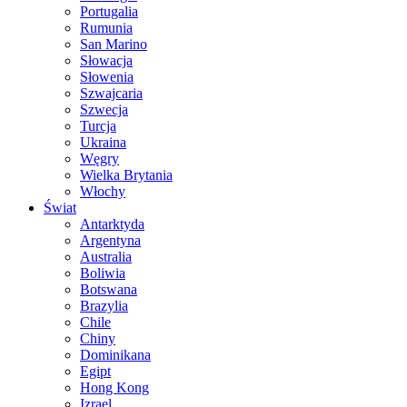
Portugalia
Rumunia
San Marino
Słowacja
Słowenia
Szwajcaria
Szwecja
Turcja
Ukraina
Węgry
Wielka Brytania
Włochy
Świat
Antarktyda
Argentyna
Australia
Boliwia
Botswana
Brazylia
Chile
Chiny
Dominikana
Egipt
Hong Kong
Izrael