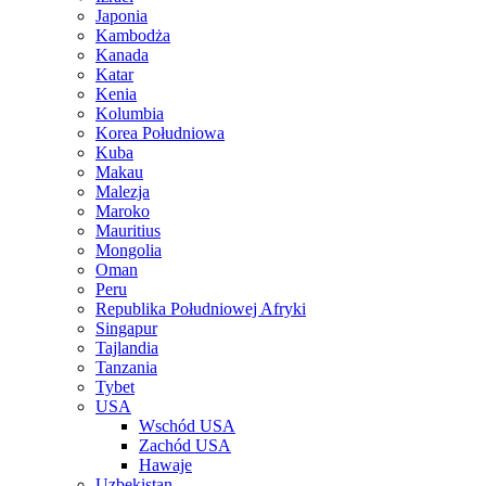
Japonia
Kambodża
Kanada
Katar
Kenia
Kolumbia
Korea Południowa
Kuba
Makau
Malezja
Maroko
Mauritius
Mongolia
Oman
Peru
Republika Południowej Afryki
Singapur
Tajlandia
Tanzania
Tybet
USA
Wschód USA
Zachód USA
Hawaje
Uzbekistan