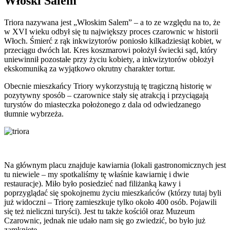
Włoski Salem
Triora nazywana jest „Włoskim Salem” – a to ze względu na to, że
w XVI wieku odbył się tu największy proces czarownic w historii
Włoch. Śmierć z rąk inkwizytorów poniosło kilkadziesiąt kobiet, w
przeciągu dwóch lat. Kres koszmarowi położył świecki sąd, który
uniewinnił pozostałe przy życiu kobiety, a inkwizytorów obłożył
ekskomuniką za wyjątkowo okrutny charakter tortur.
Obecnie mieszkańcy Triory wykorzystują tę tragiczną historię w
pozytywny sposób – czarownice stały się atrakcją i przyciągają
turystów do miasteczka położonego z dala od odwiedzanego
tłumnie wybrzeża.
Na głównym placu znajduje kawiarnia (lokali gastronomicznych jest
tu niewiele – my spotkaliśmy tę właśnie kawiarnię i dwie
restauracje). Miło było posiedzieć nad filiżanką kawy i
poprzyglądać się spokojnemu życiu mieszkańców (którzy tutaj byli
już widoczni – Triorę zamieszkuje tylko około 400 osób. Pojawili
się też nieliczni turyści). Jest tu także kościół oraz Muzeum
Czarownic, jednak nie udało nam się go zwiedzić, bo było już
zamknięte.