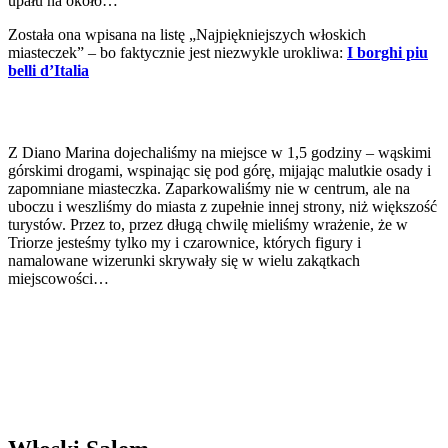
upału na około…
Została ona wpisana na listę „Najpiękniejszych włoskich
miasteczek” – bo faktycznie jest niezwykle urokliwa:
I borghi piu
belli d’Italia
Z Diano Marina dojechaliśmy na miejsce w 1,5 godziny – wąskimi
górskimi drogami, wspinając się pod górę, mijając malutkie osady i
zapomniane miasteczka. Zaparkowaliśmy nie w centrum, ale na
uboczu i weszliśmy do miasta z zupełnie innej strony, niż większość
turystów. Przez to, przez długą chwilę mieliśmy wrażenie, że w
Triorze jesteśmy tylko my i czarownice, których figury i
namalowane wizerunki skrywały się w wielu zakątkach
miejscowości…