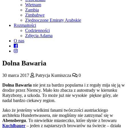
Wietnam
Zambia
Zimbabwe
Zjednoczone Emiraty Arabskie
Rozmaitości
Codzienności
Zdjęcia Adama
O nas
Dolna Bawaria
30 marca 2017
Patrycja Kumiszcza
0
Dolna Bawaria
nie jest za bardzo popularna i z reguły mija się ją w
drodze przez Niemcy. Mało kto zbacza z autostrady w kierunku
Ratyzbony, a szkoda. To może już nie wysokie piękne góry, ale
nadal bardzo ciekawy region.
Jako że jesteśmy wielkimi fanami twórczości austriackiego
architekta Hundertwassera, nie mogliśmy nie zatrzymać się w
Abensbergu
. To niewielkie miasteczko, które słynie z browaru
Kuchlbauer
– jeden z najstarszych browarów na świecie – działa