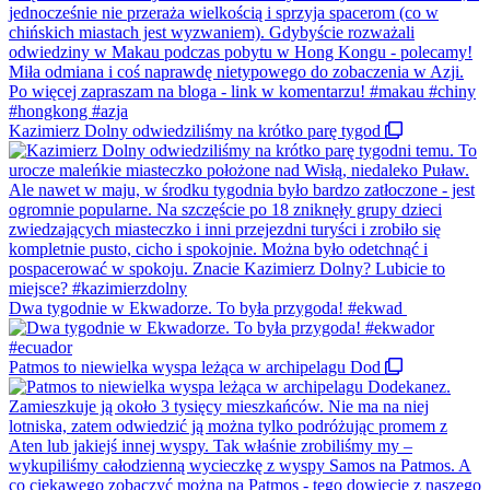
Kazimierz Dolny odwiedziliśmy na krótko parę tygod
Dwa tygodnie w Ekwadorze. To była przygoda! #ekwad
Patmos to niewielka wyspa leżąca w archipelagu Dod