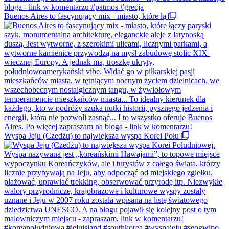
Buenos Aires to fascynujący mix - miasto, które łą
Wyspa Jeju (Czedżu) to największa wyspa Korei Połu