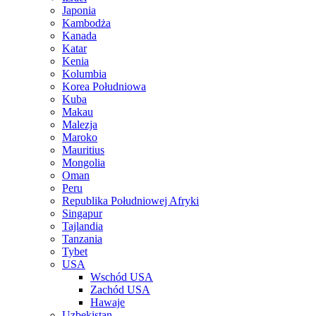
Japonia
Kambodża
Kanada
Katar
Kenia
Kolumbia
Korea Południowa
Kuba
Makau
Malezja
Maroko
Mauritius
Mongolia
Oman
Peru
Republika Południowej Afryki
Singapur
Tajlandia
Tanzania
Tybet
USA
Wschód USA
Zachód USA
Hawaje
Uzbekistan