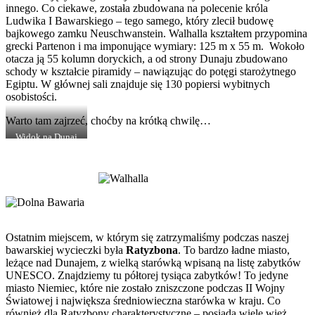
innego. Co ciekawe, została zbudowana na polecenie króla
Ludwika I Bawarskiego – tego samego, który zlecił budowę
bajkowego zamku Neuschwanstein. Walhalla kształtem przypomina
grecki Partenon i ma imponujące wymiary: 125 m x 55 m. Wokoło
otacza ją 55 kolumn doryckich, a od strony Dunaju zbudowano
schody w kształcie piramidy – nawiązując do potęgi starożytnego
Egiptu. W głównej sali znajduje się 130 popiersi wybitnych
osobistości.
Warto tam zajrzeć, choćby na krótką chwilę…
Widok na Dunaj
Ostatnim miejscem, w którym się zatrzymaliśmy podczas naszej
bawarskiej wycieczki była
Ratyzbona
. To bardzo ładne miasto,
leżące nad Dunajem, z wielką starówką wpisaną na listę zabytków
UNESCO. Znajdziemy tu półtorej tysiąca zabytków! To jedyne
miasto Niemiec, które nie zostało zniszczone podczas II Wojny
Światowej i największa średniowieczna starówka w kraju. Co
również dla Ratyzbony charakterystyczne – posiada wiele wież