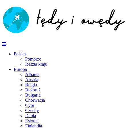
Polska
Pomorze
Reszta kraju
Europa
Albania
Austria
Belgia
Białoruś
Bułgaria
Chorwacja
Cypr
Czechy
Dania
Estonia
Finlandia