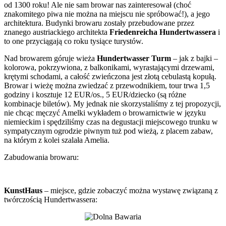
od 1300 roku! Ale nie sam browar nas zainteresował (choć
znakomitego piwa nie można na miejscu nie spróbować!), a jego
architektura. Budynki browaru zostały przebudowane przez
znanego austriackiego architekta
Friedenreicha Hundertwassera
i
to one przyciągają co roku tysiące turystów.
Nad browarem góruje wieża
Hundertwasser Turm
– jak z bajki –
kolorowa, pokrzywiona, z balkonikami, wyrastającymi drzewami,
krętymi schodami, a całość zwieńczona jest złotą cebulastą kopułą.
Browar i wieżę można zwiedzać z przewodnikiem, tour trwa 1,5
godziny i kosztuje 12 EUR/os., 5 EUR/dziecko (są różne
kombinacje biletów). My jednak nie skorzystaliśmy z tej propozycji,
nie chcąc męczyć Amelki wykładem o browarnictwie w języku
niemieckim i spędziliśmy czas na degustacji miejscowego trunku w
sympatycznym ogrodzie piwnym tuż pod wieżą, z placem zabaw,
na którym z kolei szalała Amelia.
Zabudowania browaru:
KunstHaus
– miejsce, gdzie zobaczyć można wystawę związaną z
twórczością Hundertwassera: