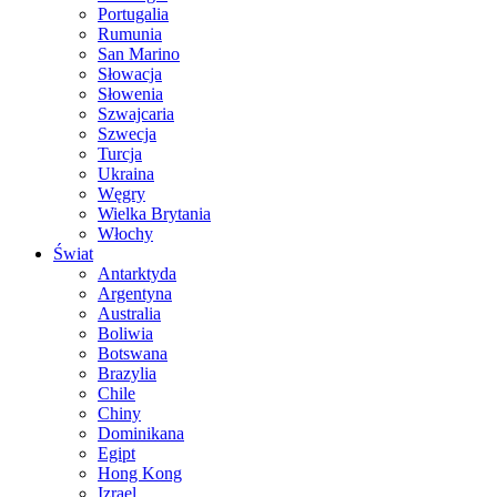
Portugalia
Rumunia
San Marino
Słowacja
Słowenia
Szwajcaria
Szwecja
Turcja
Ukraina
Węgry
Wielka Brytania
Włochy
Świat
Antarktyda
Argentyna
Australia
Boliwia
Botswana
Brazylia
Chile
Chiny
Dominikana
Egipt
Hong Kong
Izrael