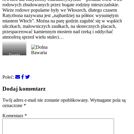
rodowych zbudowanych przez bogate rodziny mieszczańskie.
Wieże rodowe popularne były we Włoszech, dlatego czasem
Ratyzbona nazywana jest „najbardziej na północ wysuniętym
miastem Włoch”. Można na parę godzin zagubić się w wąskich
uliczkach, malowniczych zaułkach, na słonecznych placach,
przespacerować kamiennym mostem nad rzeką i oddychać
atmosferą sprzed wielu stuleci…
Fasada
katedry z
XII wieku
Poleć:
Dodaj komentarz
Twój adres e-mail nie zostanie opublikowany.
Wymagane pola są
oznaczone
*
Komentarz
*