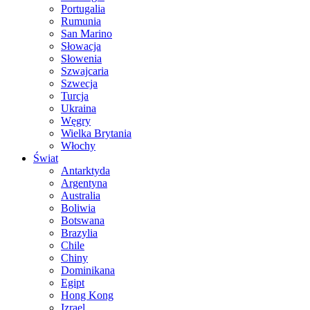
Portugalia
Rumunia
San Marino
Słowacja
Słowenia
Szwajcaria
Szwecja
Turcja
Ukraina
Węgry
Wielka Brytania
Włochy
Świat
Antarktyda
Argentyna
Australia
Boliwia
Botswana
Brazylia
Chile
Chiny
Dominikana
Egipt
Hong Kong
Izrael