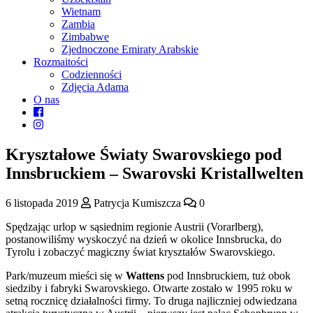
Wietnam
Zambia
Zimbabwe
Zjednoczone Emiraty Arabskie
Rozmaitości
Codzienności
Zdjęcia Adama
O nas
Kryształowe Światy Swarovskiego pod
Innsbruckiem – Swarovski Kristallwelten
6 listopada 2019
Patrycja Kumiszcza
0
Spędzając urlop w sąsiednim regionie Austrii (Vorarlberg),
postanowiliśmy wyskoczyć na dzień w okolice Innsbrucka, do
Tyrolu i zobaczyć magiczny świat kryształów Swarovskiego.
Park/muzeum mieści się w
Wattens
pod Innsbruckiem, tuż obok
siedziby i fabryki Swarovskiego. Otwarte zostało w 1995 roku w
setną rocznicę działalności firmy. To druga najliczniej odwiedzana