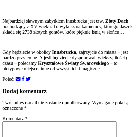
Najbardziej sławnym zabytkiem Innsbrucka jest tzw.
Złoty Dach
,
pochodzący z XV wieku. To wykusz na kamienicy, którego daszek
składa się 2738 złotych gontów, które pięknie lśnią w słońcu…
Gdy będziecie w okolicy
Innsbrucka
, zajrzyjcie do miasta – jest
bardzo przyjemne. A jeśli będziecie dysponowali większą ilością
czasu – polecamy
Kryształowe Światy Swarovskiego
– to
nietypowe miejsce, inne od wszystkich i magiczne…
Poleć:
Dodaj komentarz
Twój adres e-mail nie zostanie opublikowany.
Wymagane pola są
oznaczone
*
Komentarz
*