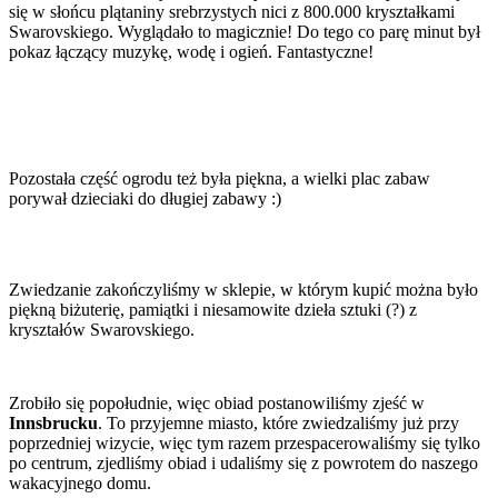
się w słońcu plątaniny srebrzystych nici z 800.000 kryształkami
Swarovskiego. Wyglądało to magicznie! Do tego co parę minut był
pokaz łączący muzykę, wodę i ogień. Fantastyczne!
Pozostała część ogrodu też była piękna, a wielki plac zabaw
porywał dzieciaki do długiej zabawy :)
Zwiedzanie zakończyliśmy w sklepie, w którym kupić można było
piękną biżuterię, pamiątki i niesamowite dzieła sztuki (?) z
kryształów Swarovskiego.
Zrobiło się popołudnie, więc obiad postanowiliśmy zjeść w
Innsbrucku
. To przyjemne miasto, które zwiedzaliśmy już przy
poprzedniej wizycie, więc tym razem przespacerowaliśmy się tylko
po centrum, zjedliśmy obiad i udaliśmy się z powrotem do naszego
wakacyjnego domu.