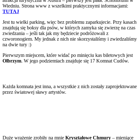
atrakcja turystyczna w Austrii – pierwszy jest pałac Schonbrunn w
Wiedniu. Strona www z wszelkimi praktycznymi informacjami:
TUTAJ
Jest tu wielki parking, więc bez problemu zaparkujecie. Przy kasach
znajdują się boksy dla psów, w których zamyka się zwierzę na czas
zwiedzania – jeśli tak jak my będziecie podróżowali z
czworonogiem. My jednak z nich nie skorzystaliśmy i zwiedzaliśmy
na dwie tury :)
Pierwszym miejscem, które widać po minięciu kas biletowych jest
Olbrzym
. W jego podziemiach znajduje się 17 Komnat Cudów.
Każda komnata jest inna, a wszystkie z nich zostały zaprojektowane
przez światowej sławy artystów.
Duże wrażenie zrobiły na mnie
Kryształowe Chmury
– mieniące