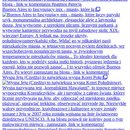
Buenos Aires to fascynujący mix - miasto, które łą
Wyspa Jeju (Czedżu) to największa wyspa Korei Połu