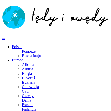
Polska
Pomorze
Reszta kraju
Europa
Albania
Austria
Belgia
Białoruś
Bułgaria
Chorwacja
Cypr
Czechy
Dania
Estonia
Finlandia