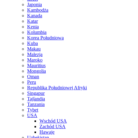
Japonia
Kambodża
Kanada
Katar
Kenia
Kolumbia
Korea Południowa
Kuba
Makau
Malezja
Maroko
Mauritius
Mongolia
Oman
Peru
Republika Południowej Afryki
Singapur
Tajlandia
Tanzania
Tybet
USA
Wschód USA
Zachód USA
Hawaje
Uzbekistan