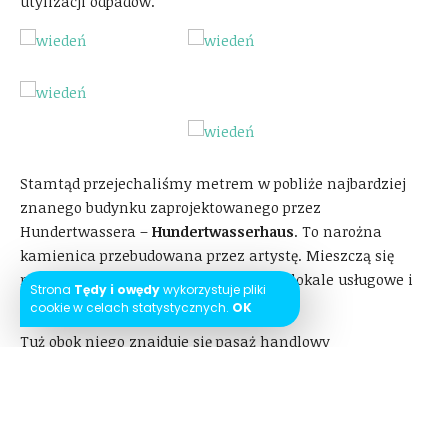
utylizacji odpadów.
Stamtąd przejechaliśmy metrem w pobliże najbardziej
znanego budynku zaprojektowanego przez
Hundertwassera –
Hundertwasserhaus
. To narożna
kamienica przebudowana przez artystę. Mieszczą się
niej, poza mieszkaniami, restauracje, lokale usługowe i
Strona
Tędy i owędy
wykorzystuje pliki
tarasy. Budynku nie można zwiedzać.
cookie w celach statystycznych.
OK
Tuż obok niego znajduje się pasaż handlowy
Hundertwasser Village
– także stworzony przez
wiedeńskiego artystę.