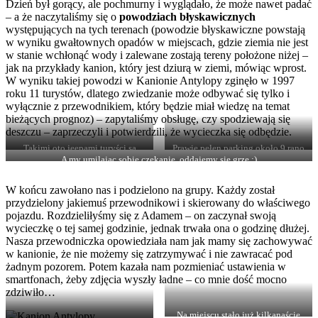
Dzień był gorący, ale pochmurny i wyglądało, że może nawet padać
– a że naczytaliśmy się o
powodziach błyskawicznych
występujących na tych terenach (powodzie błyskawiczne powstają
w wyniku gwałtownych opadów w miejscach, gdzie ziemia nie jest
w stanie wchłonąć wody i zalewane zostają tereny położone niżej –
jak na przykłady kanion, który jest dziurą w ziemi, mówiąc wprost.
W wyniku takiej powodzi w Kanionie Antylopy zginęło w 1997
roku 11 turystów, dlatego zwiedzanie może odbywać się tylko i
wyłącznie z przewodnikiem, który będzie miał wiedzę na temat
bieżących prognoz) – zapytaliśmy obsługę, czy spodziewają się
deszczu – zaprzeczyli i potwierdzili, że wycieczka się odbędzie.
Takimi oto jeepami turyści są
Prawie pełen parking około 9 rano
dowożeni do wejścia do kanionu
A my umilając sobie czekanie, oddajemy się grze :)
W końcu zawołano nas i podzielono na grupy. Każdy został
przydzielony jakiemuś przewodnikowi i skierowany do właściwego
pojazdu. Rozdzieliłyśmy się z Adamem – on zaczynał swoją
wycieczkę o tej samej godzinie, jednak trwała ona o godzinę dłużej.
Nasza przewodniczka opowiedziała nam jak mamy się zachowywać
w kanionie, że nie możemy się zatrzymywać i nie zawracać pod
żadnym pozorem. Potem kazała nam pozmieniać ustawienia w
smartfonach, żeby zdjęcia wyszły ładne – co mnie dość mocno
zdziwiło…
Na miejscu stało już kilkanaście