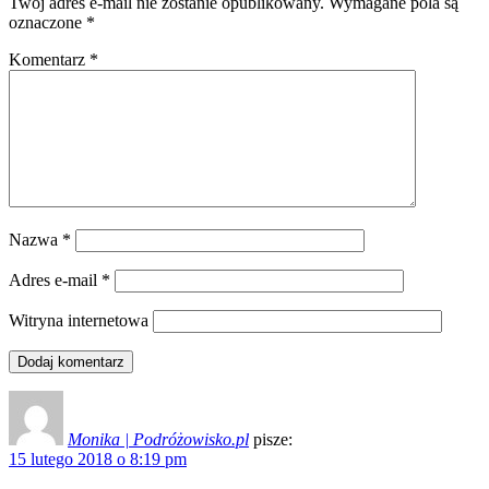
Twój adres e-mail nie zostanie opublikowany.
Wymagane pola są
oznaczone
*
Komentarz
*
Nazwa
*
Adres e-mail
*
Witryna internetowa
Monika | Podróżowisko.pl
pisze:
15 lutego 2018 o 8:19 pm