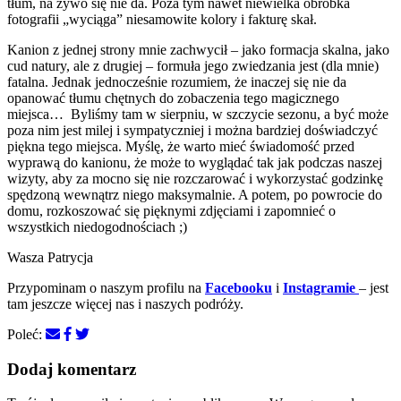
tłum, na żywo się nie da. Poza tym nawet niewielka obróbka
fotografii „wyciąga” niesamowite kolory i fakturę skał.
Kanion z jednej strony mnie zachwycił – jako formacja skalna, jako
cud natury, ale z drugiej – formuła jego zwiedzania jest (dla mnie)
fatalna. Jednak jednocześnie rozumiem, że inaczej się nie da
opanować tłumu chętnych do zobaczenia tego magicznego
miejsca… Byliśmy tam w sierpniu, w szczycie sezonu, a być może
poza nim jest milej i sympatyczniej i można bardziej doświadczyć
piękna tego miejsca. Myślę, że warto mieć świadomość przed
wyprawą do kanionu, że może to wyglądać tak jak podczas naszej
wizyty, aby za mocno się nie rozczarować i wykorzystać godzinkę
spędzoną wewnątrz niego maksymalnie. A potem, po powrocie do
domu, rozkoszować się pięknymi zdjęciami i zapomnieć o
wszystkich niedogodnościach ;)
Wasza Patrycja
Przypominam o naszym profilu na
Facebooku
i
Instagramie
– jest
tam jeszcze więcej nas i naszych podróży.
Poleć:
Dodaj komentarz