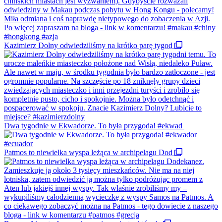
Kazimierz Dolny odwiedziliśmy na krótko parę tygod
Dwa tygodnie w Ekwadorze. To była przygoda! #ekwad
Patmos to niewielka wyspa leżąca w archipelagu Dod