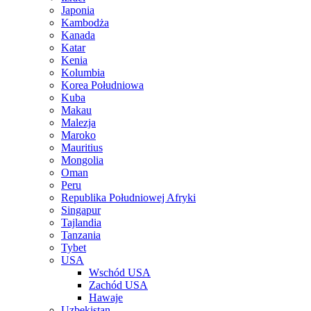
Japonia
Kambodża
Kanada
Katar
Kenia
Kolumbia
Korea Południowa
Kuba
Makau
Malezja
Maroko
Mauritius
Mongolia
Oman
Peru
Republika Południowej Afryki
Singapur
Tajlandia
Tanzania
Tybet
USA
Wschód USA
Zachód USA
Hawaje
Uzbekistan