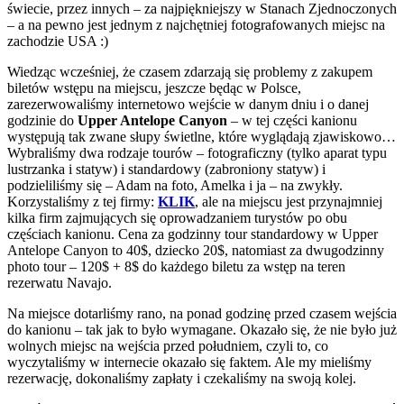
świecie, przez innych – za najpiękniejszy w Stanach Zjednoczonych
– a na pewno jest jednym z najchętniej fotografowanych miejsc na
zachodzie USA :)
Wiedząc wcześniej, że czasem zdarzają się problemy z zakupem
biletów wstępu na miejscu, jeszcze będąc w Polsce,
zarezerwowaliśmy internetowo wejście w danym dniu i o danej
godzinie do
Upper Antelope Canyon
– w tej części kanionu
występują tak zwane słupy świetlne, które wyglądają zjawiskowo…
Wybraliśmy dwa rodzaje tourów – fotograficzny (tylko aparat typu
lustrzanka i statyw) i standardowy (zabroniony statyw) i
podzieliliśmy się – Adam na foto, Amelka i ja – na zwykły.
Korzystaliśmy z tej firmy:
KLIK
, ale na miejscu jest przynajmniej
kilka firm zajmujących się oprowadzaniem turystów po obu
częściach kanionu. Cena za godzinny tour standardowy w Upper
Antelope Canyon to 40$, dziecko 20$, natomiast za dwugodzinny
photo tour – 120$ + 8$ do każdego biletu za wstęp na teren
rezerwatu Navajo.
Na miejsce dotarliśmy rano, na ponad godzinę przed czasem wejścia
do kanionu – tak jak to było wymagane. Okazało się, że nie było już
wolnych miejsc na wejścia przed południem, czyli to, co
wyczytaliśmy w internecie okazało się faktem. Ale my mieliśmy
rezerwację, dokonaliśmy zapłaty i czekaliśmy na swoją kolej.