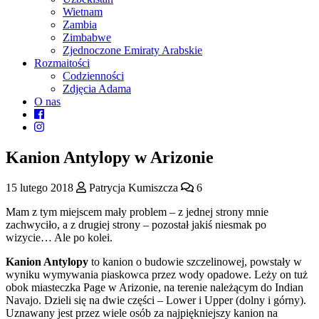
Wietnam
Zambia
Zimbabwe
Zjednoczone Emiraty Arabskie
Rozmaitości
Codzienności
Zdjęcia Adama
O nas
Kanion Antylopy w Arizonie
15 lutego 2018
Patrycja Kumiszcza
6
Mam z tym miejscem mały problem – z jednej strony mnie
zachwyciło, a z drugiej strony – pozostał jakiś niesmak po
wizycie… Ale po kolei.
Kanion Antylopy
to kanion o budowie szczelinowej, powstały w
wyniku wymywania piaskowca przez wody opadowe. Leży on tuż
obok miasteczka Page w Arizonie, na terenie należącym do Indian
Navajo. Dzieli się na dwie części – Lower i Upper (dolny i górny).
Uznawany jest przez wiele osób za najpiękniejszy kanion na