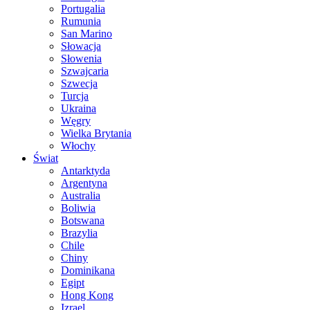
Portugalia
Rumunia
San Marino
Słowacja
Słowenia
Szwajcaria
Szwecja
Turcja
Ukraina
Węgry
Wielka Brytania
Włochy
Świat
Antarktyda
Argentyna
Australia
Boliwia
Botswana
Brazylia
Chile
Chiny
Dominikana
Egipt
Hong Kong
Izrael