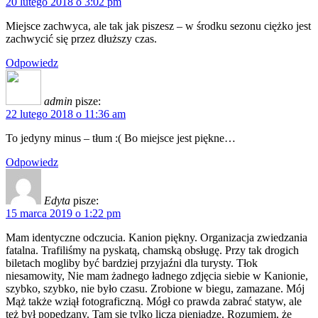
20 lutego 2018 o 3:02 pm
Miejsce zachwyca, ale tak jak piszesz – w środku sezonu ciężko jest
zachwycić się przez dłuższy czas.
Odpowiedz
admin
pisze:
22 lutego 2018 o 11:36 am
To jedyny minus – tłum :( Bo miejsce jest piękne…
Odpowiedz
Edyta
pisze:
15 marca 2019 o 1:22 pm
Mam identyczne odczucia. Kanion piękny. Organizacja zwiedzania
fatalna. Trafiliśmy na pyskatą, chamską obsługę. Przy tak drogich
biletach mogliby być bardziej przyjaźni dla turysty. Tłok
niesamowity, Nie mam żadnego ładnego zdjęcia siebie w Kanionie,
szybko, szybko, nie było czasu. Zrobione w biegu, zamazane. Mój
Mąż także wziął fotograficzną. Mógł co prawda zabrać statyw, ale
też był popędzany. Tam się tylko liczą pieniądze. Rozumiem, że