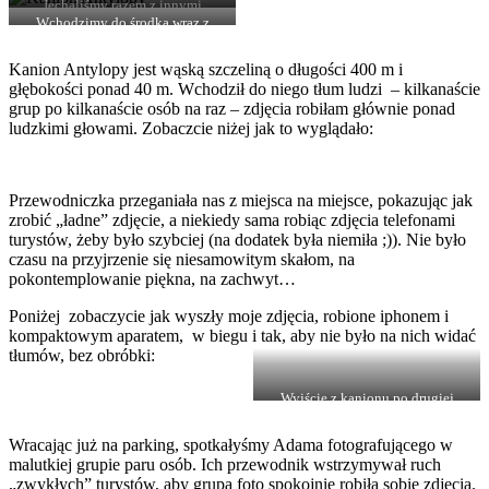
Jechaliśmy razem z innymi
samochodów. A widzicie tę
firmami i innymi turystami do
Wchodzimy do środka wraz z
szczelinę w skałach? – to Kanion
wejścia do Kanionu
tłumem innych turystów…
Antylopy
Kanion Antylopy jest wąską szczeliną o długości 400 m i
głębokości ponad 40 m. Wchodził do niego tłum ludzi – kilkanaście
grup po kilkanaście osób na raz – zdjęcia robiłam głównie ponad
ludzkimi głowami. Zobaczcie niżej jak to wyglądało:
Przewodniczka przeganiała nas z miejsca na miejsce, pokazując jak
zrobić „ładne” zdjęcie, a niekiedy sama robiąc zdjęcia telefonami
turystów, żeby było szybciej (na dodatek była niemiła ;)). Nie było
czasu na przyjrzenie się niesamowitym skałom, na
pokontemplowanie piękna, na zachwyt…
Poniżej zobaczycie jak wyszły moje zdjęcia, robione iphonem i
kompaktowym aparatem, w biegu i tak, aby nie było na nich widać
tłumów, bez obróbki:
Wyjście z kanionu po drugiej
stronie – jednak należy wrócić tą
samą drogą, przez wnętrze
Wracając już na parking, spotkałyśmy Adama fotografującego w
kanionu, aby dotrzeć do parkingu
malutkiej grupie paru osób. Ich przewodnik wstrzymywał ruch
z jeepami i wtedy właśnie nie
można się zatrzymywać, aby nie
„zwykłych” turystów, aby grupa foto spokojnie robiła sobie zdjęcia.