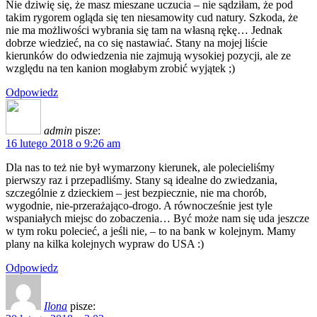
Nie dziwię się, że masz mieszane uczucia – nie sądziłam, że pod
takim rygorem ogląda się ten niesamowity cud natury. Szkoda, że
nie ma możliwości wybrania się tam na własną rękę… Jednak
dobrze wiedzieć, na co się nastawiać. Stany na mojej liście
kierunków do odwiedzenia nie zajmują wysokiej pozycji, ale ze
względu na ten kanion mogłabym zrobić wyjątek ;)
Odpowiedz
admin
pisze:
16 lutego 2018 o 9:26 am
Dla nas to też nie był wymarzony kierunek, ale polecieliśmy
pierwszy raz i przepadliśmy. Stany są idealne do zwiedzania,
szczególnie z dzieckiem – jest bezpiecznie, nie ma chorób,
wygodnie, nie-przerażająco-drogo. A równocześnie jest tyle
wspaniałych miejsc do zobaczenia… Być może nam się uda jeszcze
w tym roku polecieć, a jeśli nie, – to na bank w kolejnym. Mamy
plany na kilka kolejnych wypraw do USA :)
Odpowiedz
Ilona
pisze: