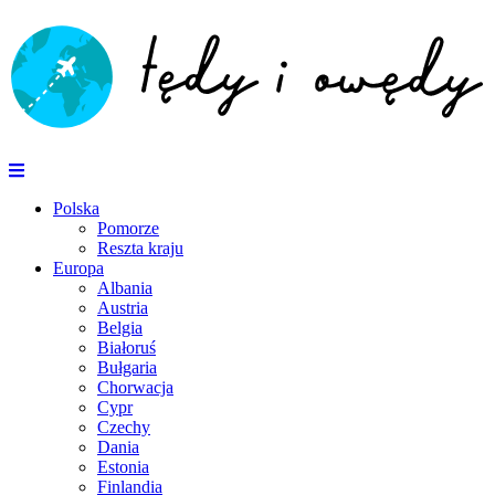
Polska
Pomorze
Reszta kraju
Europa
Albania
Austria
Belgia
Białoruś
Bułgaria
Chorwacja
Cypr
Czechy
Dania
Estonia
Finlandia