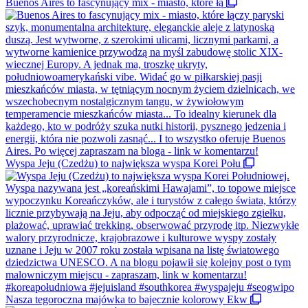
Buenos Aires to fascynujący mix - miasto, które łą
Wyspa Jeju (Czedżu) to największa wyspa Korei Połu
Nasza tegoroczna majówka to bajecznie kolorowy Ekw