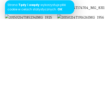
Strona
Tędy i owędy
wykorzystuje pliki
cookie w celach statystycznych.
OK
Zabawa dla nas skończyła się około 20, ale całe miasto
bawiło się nadal – zapewne do białego rana :)
Następny wpis:
Karnawałowa Parada – Malta
POLEĆ: