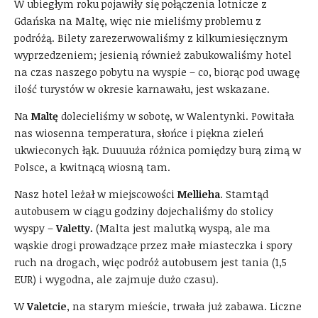
W ubiegłym roku pojawiły się połączenia lotnicze z
Gdańska na Maltę, więc nie mieliśmy problemu z
podróżą. Bilety zarezerwowaliśmy z kilkumiesięcznym
wyprzedzeniem; jesienią również zabukowaliśmy hotel
na czas naszego pobytu na wyspie – co, biorąc pod uwagę
ilość turystów w okresie karnawału, jest wskazane.
Na
Maltę
dolecieliśmy w sobotę, w Walentynki. Powitała
nas wiosenna temperatura, słońce i piękna zieleń
ukwieconych łąk. Duuuuża różnica pomiędzy burą zimą w
Polsce, a kwitnącą wiosną tam.
Nasz hotel leżał w miejscowości
Mellieha
. Stamtąd
autobusem w ciągu godziny dojechaliśmy do stolicy
wyspy –
Valetty.
(Malta jest malutką wyspą, ale ma
wąskie drogi prowadzące przez małe miasteczka i spory
ruch na drogach, więc podróż autobusem jest tania (1,5
EUR) i wygodna, ale zajmuje dużo czasu).
W
Valetcie
, na starym mieście, trwała już zabawa. Liczne