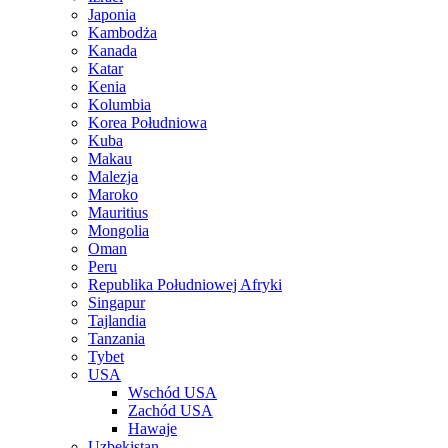
Japonia
Kambodża
Kanada
Katar
Kenia
Kolumbia
Korea Południowa
Kuba
Makau
Malezja
Maroko
Mauritius
Mongolia
Oman
Peru
Republika Południowej Afryki
Singapur
Tajlandia
Tanzania
Tybet
USA
Wschód USA
Zachód USA
Hawaje
Uzbekistan