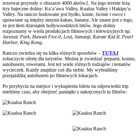
rezerwat przyrody o obszarze 4000 akrów2. Na jego terenie leżą
trzy bajeczne doliny: Kaʻaʻawa Valley, Kualoa Valley i Hakipuʻu
Valley. Na ranczo hodowane jest bydło, konie, świnie i owce i
uprawiane są między innymi kakao, banany. Ale znane jest z tego,
że jest tłem dziesiątek hollywoodzkich hitów. Jego doliny
rozpoznamy w wielu produkcjach filmowych i telewizyjnych np.
Jurassic Park
,
Hawaii Five-0
,
Lost
,
Jumanji
,
Karate Kid II
,
Pearl
Harbor
,
King Kong
.
Ranczo zwiedza się na kilka różnych sposobów –
TUTAJ
zobaczycie ofertę dla turystów. Można je zwiedzać jeepami, konno,
autobusem, rowerami. Jest też wiele różnych rodzajów i tematów
wycieczek. Każdy znajdzie coś dla siebie. My wybraliśmy
przejażdżkę autobusem po filmowych lokacjach.
Po przybyciu na miejsce i wykupieniu biletu na odpowiedni trip
mieliśmy czas, aby obejrzeć pamiątki z nakręconych tu filmów: