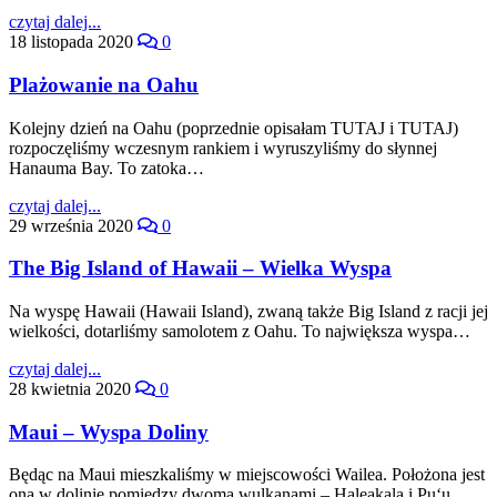
czytaj dalej...
18 listopada 2020
0
Plażowanie na Oahu
Kolejny dzień na Oahu (poprzednie opisałam TUTAJ i TUTAJ)
rozpoczęliśmy wczesnym rankiem i wyruszyliśmy do słynnej
Hanauma Bay. To zatoka…
czytaj dalej...
29 września 2020
0
The Big Island of Hawaii – Wielka Wyspa
Na wyspę Hawaii (Hawaii Island), zwaną także Big Island z racji jej
wielkości, dotarliśmy samolotem z Oahu. To największa wyspa…
czytaj dalej...
28 kwietnia 2020
0
Maui – Wyspa Doliny
Będąc na Maui mieszkaliśmy w miejscowości Wailea. Położona jest
ona w dolinie pomiędzy dwoma wulkanami – Haleakala i Puʻu