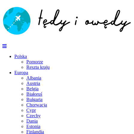
Polska
Pomorze
Reszta kraju
Europa
Albania
Austria
Belgia
Białoruś
Bułgaria
Chorwacja
Cypr
Czechy
Dania
Estonia
Finlandia