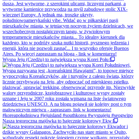
Wyspa Jeju (Czedżu) to największa wyspa Korei Połu
Nasza tegoroczna majówka to bajecznie kolorowy Ekw