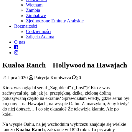
Wietnam
Zambia
Zimbabwe
Zjednoczone Emiraty Arabskie
Rozmaitości
Codzienności
Zdjęcia Adama
O nas
Kualoa Ranch – Hollywood na Hawajach
21 lipca 2020
Patrycja Kumiszcza
0
Kto z was oglądał serial „Zagubieni” („Lost”)? Kto z was
zachwycał się, tak jak ja, przepiękną, dziką, zieloną doliną
pokazywaną często na ekranie? Sprawdziłam wtedy, gdzie serial był
kręcony – na Hawajach, na wyspie Oahu. Zamarzyłam, żeby kiedyś
do niej dotrzeć… I co się okazało? Że telewizja kłamie. Ale po
kolei.
Na wyspie Oahu, na jej wschodnim wybrzeżu znajduje się wielkie
ranczo
Kualoa
Ranch
, założone w 1850 roku. To prywatny