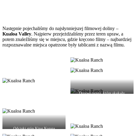
Następnie pojechaliśmy do najsłynniejszej filmowej doliny –
Kualoa Valley
. Najpierw przejeżdżaliśmy przez teren upraw, a
potem znaleźliśmy się w miejscu, gdzie kręcono filmy – najbardziej
rozpoznawalne miejsca opatrzone były tablicami z nazwą filmu.
Drzewo przez, które skakały
welociraptory w Jurassisc Park
Odciski stóp King Konga