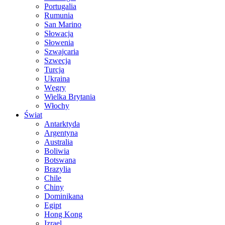
Portugalia
Rumunia
San Marino
Słowacja
Słowenia
Szwajcaria
Szwecja
Turcja
Ukraina
Węgry
Wielka Brytania
Włochy
Świat
Antarktyda
Argentyna
Australia
Boliwia
Botswana
Brazylia
Chile
Chiny
Dominikana
Egipt
Hong Kong
Izrael