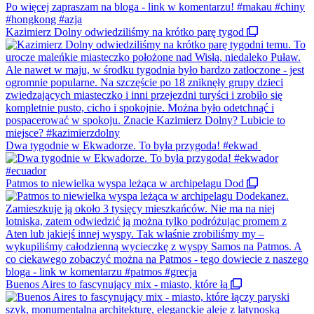
Kazimierz Dolny odwiedziliśmy na krótko parę tygod
Dwa tygodnie w Ekwadorze. To była przygoda! #ekwad
Patmos to niewielka wyspa leżąca w archipelagu Dod
Buenos Aires to fascynujący mix - miasto, które łą