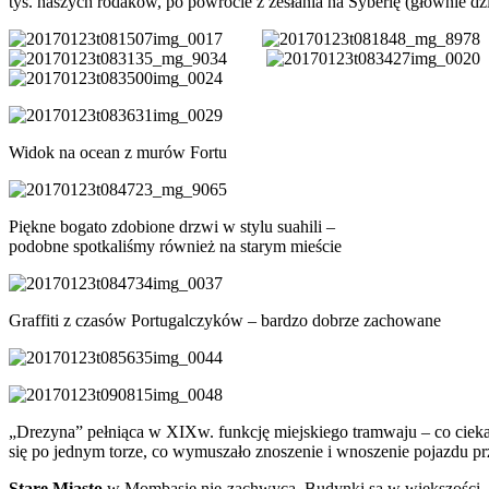
tys. naszych rodaków, po powrocie z zesłania na Syberię (głównie dzi
Widok na ocean z murów Fortu
Piękne bogato zdobione drzwi w stylu suahili –
podobne spotkaliśmy również na starym mieście
Graffiti z czasów Portugalczyków – bardzo dobrze zachowane
„Drezyna” pełniąca w XIXw. funkcję miejskiego tramwaju – co cieka
się po jednym torze, co wymuszało znoszenie i wnoszenie pojazdu pr
Stare Miasto
w Mombasie nie zachwyca. Budynki są w większości