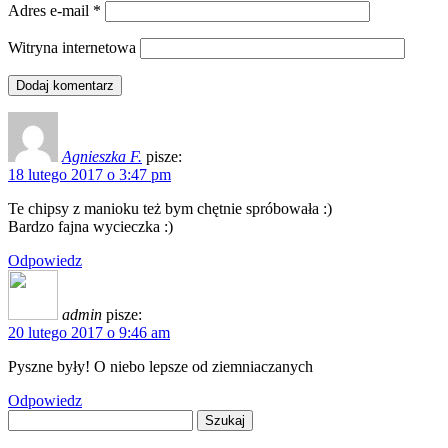
Adres e-mail
*
Witryna internetowa
Agnieszka F.
pisze:
18 lutego 2017 o 3:47 pm
Te chipsy z manioku też bym chętnie spróbowała :)
Bardzo fajna wycieczka :)
Odpowiedz
admin
pisze:
20 lutego 2017 o 9:46 am
Pyszne były! O niebo lepsze od ziemniaczanych
Odpowiedz
Szukaj: