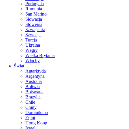
Portugalia
Rumunia
San Marino
Słowacja
Słowenia
Szwajcaria
Szwecja
Turcja
Ukraina
Węgry
Wielka Brytania
Włochy
Świat
Antarktyda
Argentyna
Australia
Boliwia
Botswana
Brazylia
Chile
Chiny
Dominikana
Egipt
Hong Kong
Izrael