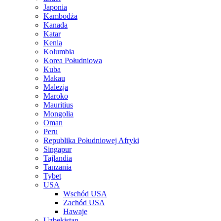
Japonia
Kambodża
Kanada
Katar
Kenia
Kolumbia
Korea Południowa
Kuba
Makau
Malezja
Maroko
Mauritius
Mongolia
Oman
Peru
Republika Południowej Afryki
Singapur
Tajlandia
Tanzania
Tybet
USA
Wschód USA
Zachód USA
Hawaje
Uzbekistan