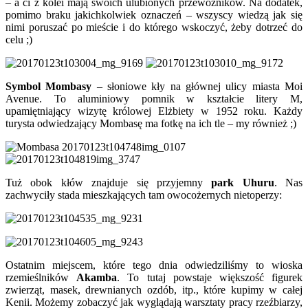
– a ci z kolei mają swoich ulubionych przewoźników. Na dodatek,
pomimo braku jakichkolwiek oznaczeń – wszyscy wiedzą jak się
nimi poruszać po mieście i do którego wskoczyć, żeby dotrzeć do
celu ;)
Symbol Mombasy
– słoniowe kły na głównej ulicy miasta Moi
Avenue. To aluminiowy pomnik w kształcie litery M,
upamiętniający wizytę królowej Elżbiety w 1952 roku. Każdy
turysta odwiedzający Mombasę ma fotkę na ich tle – my również ;)
Tuż obok kłów znajduje się przyjemny
park Uhuru
. Nas
zachwyciły stada mieszkających tam owocożernych nietoperzy:
Ostatnim miejscem, które tego dnia odwiedziliśmy to wioska
rzemieślników
Akamba
. To tutaj powstaje większość figurek
zwierząt, masek, drewnianych ozdób, itp., które kupimy w całej
Kenii. Możemy zobaczyć jak wyglądają warsztaty pracy rzeźbiarzy,