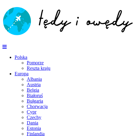
Polska
Pomorze
Reszta kraju
Europa
Albania
Austria
Belgia
Białoruś
Bułgaria
Chorwacja
Cypr
Czechy
Dania
Estonia
Finlandia