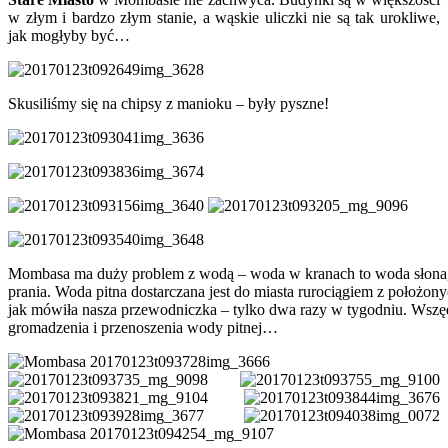
w złym i bardzo złym stanie, a wąskie uliczki nie są tak urokliwe,
jak mogłyby być…
Skusiliśmy się na chipsy z manioku – były pyszne!
Mombasa ma duży problem z wodą – woda w kranach to woda słona, n
prania. Woda pitna dostarczana jest do miasta rurociągiem z położon
jak mówiła nasza przewodniczka – tylko dwa razy w tygodniu. Wszęd
gromadzenia i przenoszenia wody pitnej…