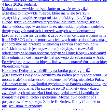
Makau to niezwykłe miejsce, które ma wiele twarzy
Kazimierz Dolny odwiedziliśmy na krótko parę tygod