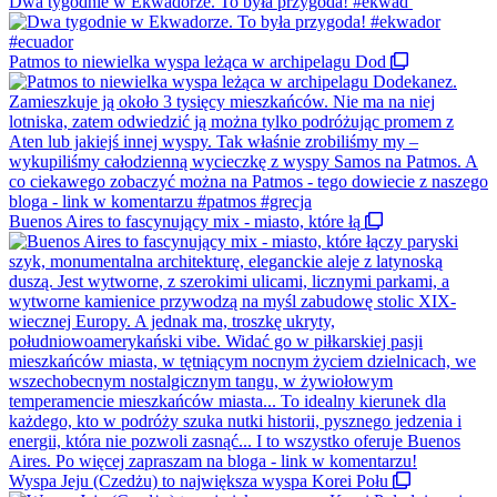
Dwa tygodnie w Ekwadorze. To była przygoda! #ekwad
Patmos to niewielka wyspa leżąca w archipelagu Dod
Buenos Aires to fascynujący mix - miasto, które łą
Wyspa Jeju (Czedżu) to największa wyspa Korei Połu