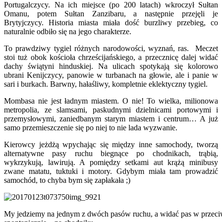
Portugalczycy. Na ich miejsce (po 200 latach) wkroczył Sułtan
Omanu, potem Sułtan Zanzibaru, a następnie przejęli je
Brytyjczycy. Historia miasta miała dość burzliwy przebieg, co
naturalnie odbiło się na jego charakterze.
To prawdziwy tygiel różnych narodowości, wyznań, ras. Meczet
stoi tuż obok kościoła chrześcijańskiego, a przecznicę dalej widać
dachy świątyni hinduskiej. Na ulicach spotykają się kolorowo
ubrani Kenijczycy, panowie w turbanach na głowie, ale i panie w
sari i burkach. Barwny, hałaśliwy, kompletnie eklektyczny tygiel.
Mombasa nie jest ładnym miastem. O nie! To wielka, milionowa
metropolia, ze slamsami, paskudnymi dzielnicami portowymi i
przemysłowymi, zaniedbanym starym miastem i centrum… A już
samo przemieszczenie się po niej to nie lada wyzwanie.
Kierowcy jeżdżą wpychając się między inne samochody, tworzą
alternatywne pasy ruchu biegnące po chodnikach, trąbią,
wykrzykują, lawirują. A pomiędzy setkami aut krążą minibusy
zwane matatu, tuktuki i motory. Gdybym miała tam prowadzić
samochód, to chyba bym się zapłakała ;)
My jedziemy na jednym z dwóch pasów ruchu, a widać pas w przeciw