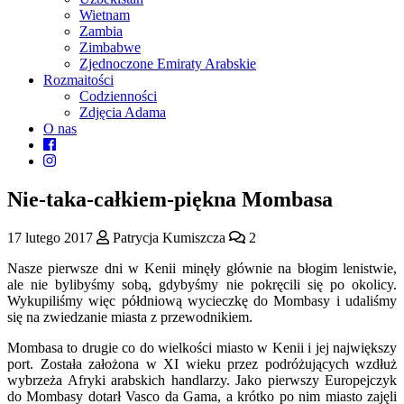
Wietnam
Zambia
Zimbabwe
Zjednoczone Emiraty Arabskie
Rozmaitości
Codzienności
Zdjęcia Adama
O nas
Nie-taka-całkiem-piękna Mombasa
17 lutego 2017
Patrycja Kumiszcza
2
Nasze pierwsze dni w Kenii minęły głównie na błogim lenistwie,
ale nie bylibyśmy sobą, gdybyśmy nie pokręcili się po okolicy.
Wykupiliśmy więc półdniową wycieczkę do Mombasy i udaliśmy
się na zwiedzanie miasta z przewodnikiem.
Mombasa to drugie co do wielkości miasto w Kenii i jej największy
port. Została założona w XI wieku przez podróżujących wzdłuż
wybrzeża Afryki arabskich handlarzy. Jako pierwszy Europejczyk
do Mombasy dotarł Vasco da Gama, a krótko po nim miasto zajęli