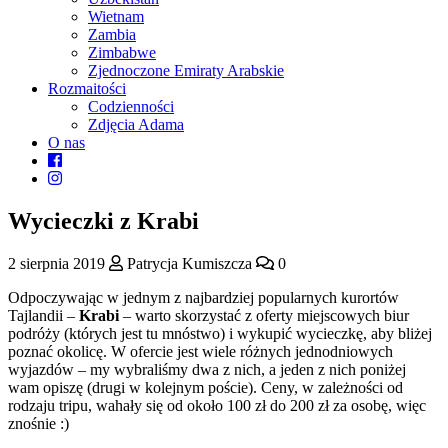
Wietnam
Zambia
Zimbabwe
Zjednoczone Emiraty Arabskie
Rozmaitości
Codzienności
Zdjęcia Adama
O nas
Wycieczki z Krabi
2 sierpnia 2019
Patrycja Kumiszcza
0
Odpoczywając w jednym z najbardziej popularnych kurortów
Tajlandii –
Krabi
– warto skorzystać z oferty miejscowych biur
podróży (których jest tu mnóstwo) i wykupić wycieczkę, aby bliżej
poznać okolicę. W ofercie jest wiele różnych jednodniowych
wyjazdów – my wybraliśmy dwa z nich, a jeden z nich poniżej
wam opiszę (drugi w kolejnym poście). Ceny, w zależności od
rodzaju tripu, wahały się od około 100 zł do 200 zł za osobę, więc
znośnie :)