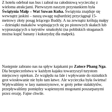
Z hotelu odebrał nas bus i zabrał na całodniową wycieczkę z
wieloma atrakcjami. Pierwszym naszym przystankiem była
Świątynia Małp – Wat Suwan Kuha.
Świątynia znajduje się
wewnątrz jaskini – naszą uwagę najbardziej przyciągnął 15-
metrowy złoty posąg leżącego Buddy. A na zewnątrz królują małpy
– dziesiątki makaków wspinających się po pionowych skałach lub
wypraszających u turystów smakołyki (na pobliskich straganach
można kupić banany i kukurydzę dla małpek).
Następnie zabrano nas na spływ kajakami po
Zatoce Phang Nga
.
Dla bezpieczeństwa w każdym kajaku towarzyszył turystom
miejscowy opiekun. Ze względu na fale i wpływanie do niziutkich
grot wiosłowanie nie było tam łatwe. Ale wycieczka była świetna!
Wpływaliśmy w lasy namorzynowe, w groty pełne stalaktytów,
przepływaliśmy pomiędzy wapiennymi mogotami poszarpanymi
przez erozję. Fajne chwile.