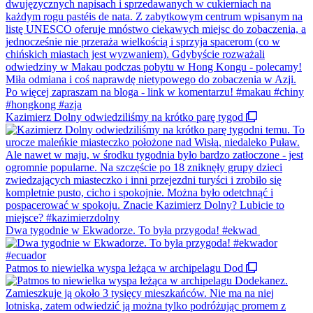
Kazimierz Dolny odwiedziliśmy na krótko parę tygod
Dwa tygodnie w Ekwadorze. To była przygoda! #ekwad
Patmos to niewielka wyspa leżąca w archipelagu Dod