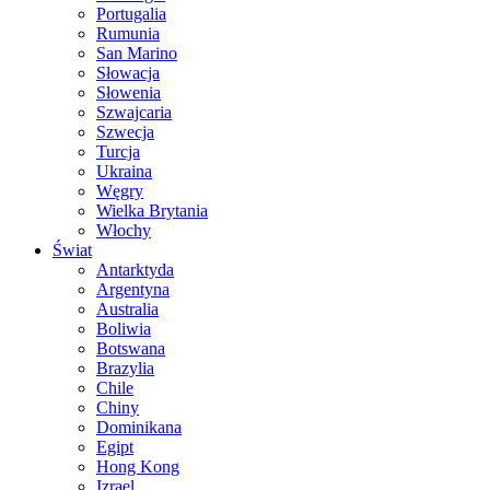
Portugalia
Rumunia
San Marino
Słowacja
Słowenia
Szwajcaria
Szwecja
Turcja
Ukraina
Węgry
Wielka Brytania
Włochy
Świat
Antarktyda
Argentyna
Australia
Boliwia
Botswana
Brazylia
Chile
Chiny
Dominikana
Egipt
Hong Kong
Izrael