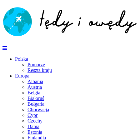
Polska
Pomorze
Reszta kraju
Europa
Albania
Austria
Belgia
Białoruś
Bułgaria
Chorwacja
Cypr
Czechy
Dania
Estonia
Finlandia