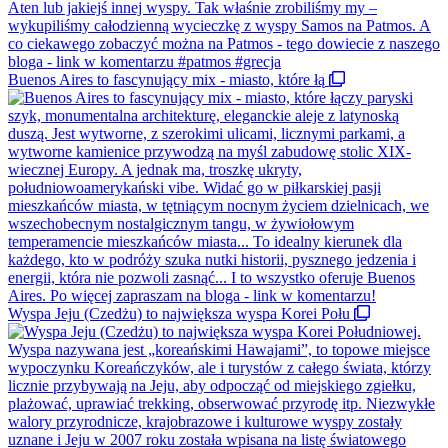
Buenos Aires to fascynujący mix - miasto, które łą
Wyspa Jeju (Czedżu) to największa wyspa Korei Połu