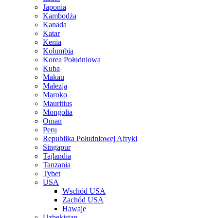
Japonia
Kambodża
Kanada
Katar
Kenia
Kolumbia
Korea Południowa
Kuba
Makau
Malezja
Maroko
Mauritius
Mongolia
Oman
Peru
Republika Południowej Afryki
Singapur
Tajlandia
Tanzania
Tybet
USA
Wschód USA
Zachód USA
Hawaje
Uzbekistan