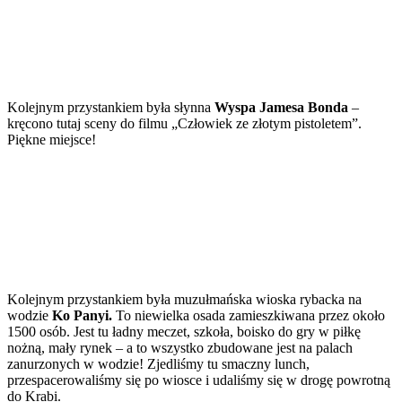
Kolejnym przystankiem była słynna
Wyspa Jamesa Bonda
–
kręcono tutaj sceny do filmu „Człowiek ze złotym pistoletem”.
Piękne miejsce!
Kolejnym przystankiem była muzułmańska wioska rybacka na
wodzie
Ko Panyi.
To niewielka osada zamieszkiwana przez około
1500 osób. Jest tu ładny meczet, szkoła, boisko do gry w piłkę
nożną, mały rynek – a to wszystko zbudowane jest na palach
zanurzonych w wodzie! Zjedliśmy tu smaczny lunch,
przespacerowaliśmy się po wiosce i udaliśmy się w drogę powrotną
do Krabi.