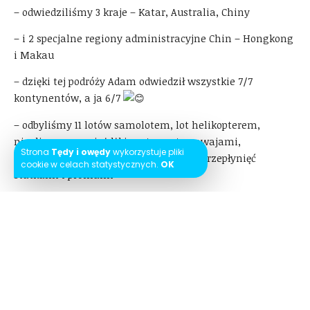
– odwiedziliśmy 3 kraje – Katar, Australia, Chiny
– i 2 specjalne regiony administracyjne Chin – Hongkong
i Makau
– dzięki tej podróży Adam odwiedził wszystkie 7/7
kontynentów, a ja 6/7
– odbyliśmy 11 lotów samolotem, lot helikopterem,
niezliczone przejażdżki metrem, tramwajami,
Strona
Tędy i owędy
wykorzystuje pliki
autobusami, pociągami, było też kilka przepłynięć
cookie w celach statystycznych.
OK
statkami i promami
– wypożyczyliśmy samochód i jeździliśmy zgodnie z
ruchem lewostronnym
– widzieliśmy 6 miejsc wpisanych na listę światowego
dziedzictwa UNESCO
– widzieliśmy w naturze: koale, kangury, pingwiny,
niezliczone ilości różnych gatunków papug, kukabury,