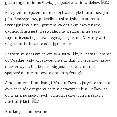
gęsta mgła uniemożliwiająca podziwianie widoków
Kolejnym miejscem na naszej trasie było Uluru – święta
góra Aborygenów, pośrodku australijskiego outbacku.
Wynajęliśmy auto i przez kilka dni eksplorowaliśmy
okolicę. Uluru jest niezwykłe, ma według mnie aurę
tajemniczości i jest zachwycająco piękne. Niestety ani
zdjęcia ani filmy nie oddają tej magii…
I ostatnim naszym celem w Australii było Cairns – brama
do Wielkiej Rafy Koralowej oraz do dzikich terenów lasów
deszczowych. Udało nam się posnorkować na rafie i
spojrzeć na niesamowita prastarą dżunglę.
A na koniec – Hongkong i Makau. Dwa azjatyckie miasta,
dwa specjalne regiony administracyjne Chin. Całkowita
odmiana po spokojnych, cichych i czystych miastach
australijskich
Krótkie podsumowanie: