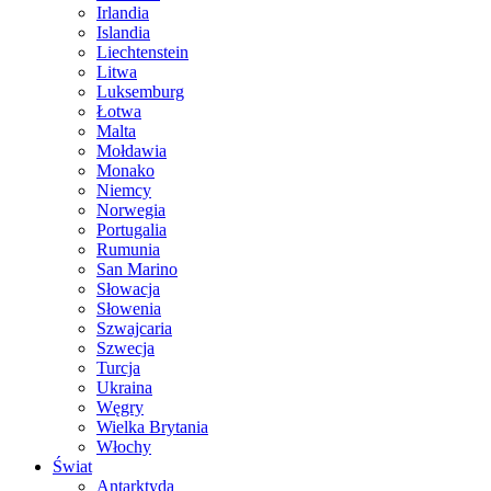
Irlandia
Islandia
Liechtenstein
Litwa
Luksemburg
Łotwa
Malta
Mołdawia
Monako
Niemcy
Norwegia
Portugalia
Rumunia
San Marino
Słowacja
Słowenia
Szwajcaria
Szwecja
Turcja
Ukraina
Węgry
Wielka Brytania
Włochy
Świat
Antarktyda