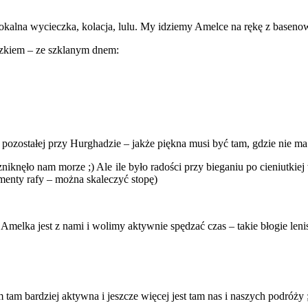
 lokalna wycieczka, kolacja, lulu. My idziemy Amelce na rękę z base
eczkiem – ze szklanym dnem:
y pozostałej przy Hurghadzie – jakże piękna musi być tam, gdzie nie 
zniknęło nam morze
;)
Ale ile było radości przy bieganiu po cieniutk
gmenty rafy – można skaleczyć stopę)
lka jest z nami i wolimy aktywnie spędzać czas – takie błogie lenis
m tam bardziej aktywna i jeszcze więcej jest tam nas i naszych podróży 