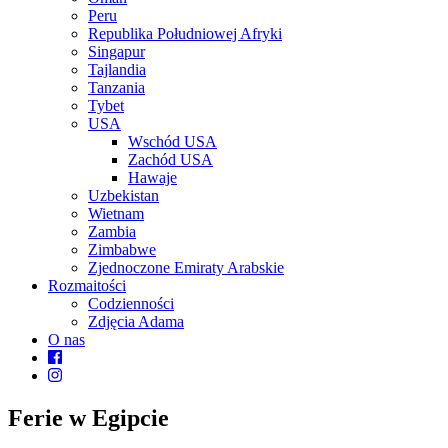
Peru
Republika Południowej Afryki
Singapur
Tajlandia
Tanzania
Tybet
USA
Wschód USA
Zachód USA
Hawaje
Uzbekistan
Wietnam
Zambia
Zimbabwe
Zjednoczone Emiraty Arabskie
Rozmaitości
Codzienności
Zdjęcia Adama
O nas
Ferie w Egipcie