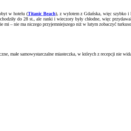
byt w hotelu (
Titanic Beach
), z wylotem z Gdańska, więc szybko 
dochodziły do 28 st., ale ranki i wieczory były chłodne, więc przyda
cie mi – nie ma niczego przyjemniejszego niż w lutym zobaczyć turku
yczne, małe samowystarczalne miasteczka, w których z recepcji nie wi