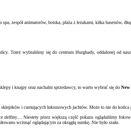
ntrum spa, zespół animatorów, boiska, plaża z leżakami, kilka basenó
olicy. Toteż wybraliśmy się do centrum Hurghady, oddalonej od nasze
 sklepy i knajpy oraz nachalni sprzedawcy, to warto wybrać się do
New
, sklepików i cumujących luksusowych jachtów. Może to nie do końca 
 delfiny… Niestety przez większą część pokazu oglądaliśmy fokowate
siłowano wcisnąć oglądającym za okrągłą sumkę. Nie było szału.