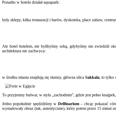
Ponadto w hotelu działał aquapark:
były sklepy, kilka restauracji i barów, dyskoteka, place zabaw, ce
Ale hotel hotelem, nie bylibyśmy sobą, gdybyśmy nie zwiedzili ok
architektura nie zachwyca:
w środku miasta znajdują się slumsy, główna ulica
Sakkala
, to tylko
To przyjemny bulwar, w stylu „zachodnim”, gdzie jest pełno knajpek
Jedno popołudnie spędziliśmy w
Delfinarium
– chcąc pokazać córce
wymalowały obraz (tak, autentycznie), który potem przez 15 minut u