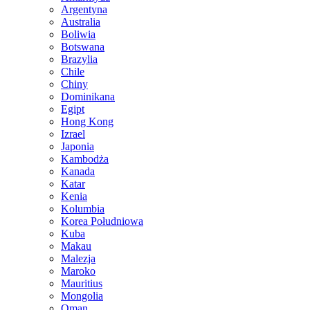
Argentyna
Australia
Boliwia
Botswana
Brazylia
Chile
Chiny
Dominikana
Egipt
Hong Kong
Izrael
Japonia
Kambodża
Kanada
Katar
Kenia
Kolumbia
Korea Południowa
Kuba
Makau
Malezja
Maroko
Mauritius
Mongolia
Oman