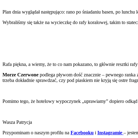
Plan dnia wyglądał następująco: rano po śniadaniu basen, po lunchu
Wybraliśmy się także na wycieczkę do rafy koralowej, takim to stat
Rafa piękna, a wiemy, że to co nam pokazano, to głównie resztki raf
Morze Czerwone
podlega pływom dość znacznie – pewnego ranka 
trzeba dokładnie sprawdzać, czy pod piaskiem nie kryją się ostre fra
Pomimo tego, że hotelowy wypoczynek „uprawiamy” dopiero odkąd Ame
Wasza Patrycja
Przypominam o naszym profilu na
Facebooku
i
Instagramie
– jeste