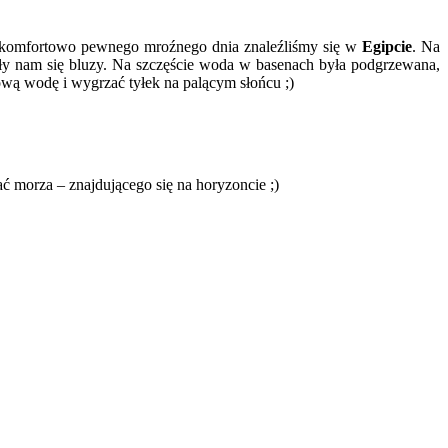
i komfortowo pewnego mroźnego dnia znaleźliśmy się w
Egipcie
. Na
wały nam się bluzy. Na szczęście woda w basenach była podgrzewana,
sową wodę i wygrzać tyłek na palącym słońcu
;)
dać morza – znajdującego się na horyzoncie
;)