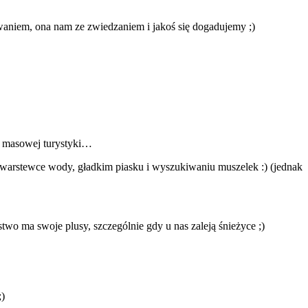
nowaniem, ona nam ze zwiedzaniem i jakoś się dogadujemy
;)
ma masowej turystyki…
iej warstewce wody, gładkim piasku i wyszukiwaniu muszelek
:)
(jednak
two ma swoje plusy, szczególnie gdy u nas zaleją śnieżyce
;)
;)