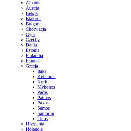
Albania
Austria
Belgia
Białoruś
Bułgaria
Chorwacja
Cypr
Czechy
Dania
Estonia
Finlandia
Francja
Grecja
Itaka
Kefalonia
Korfu
Mykonos
Paros
Patmos
Paxos
Samos
Santorini
Tinos
Hiszpania
Holandia