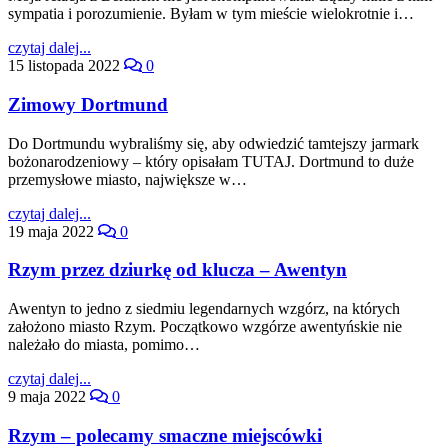
sympatia i porozumienie. Byłam w tym mieście wielokrotnie i…
czytaj dalej...
15 listopada 2022
0
Zimowy Dortmund
Do Dortmundu wybraliśmy się, aby odwiedzić tamtejszy jarmark
bożonarodzeniowy – który opisałam TUTAJ. Dortmund to duże
przemysłowe miasto, największe w…
czytaj dalej...
19 maja 2022
0
Rzym przez dziurkę od klucza – Awentyn
Awentyn to jedno z siedmiu legendarnych wzgórz, na których
założono miasto Rzym. Początkowo wzgórze awentyńskie nie
należało do miasta, pomimo…
czytaj dalej...
9 maja 2022
0
Rzym – polecamy smaczne miejscówki