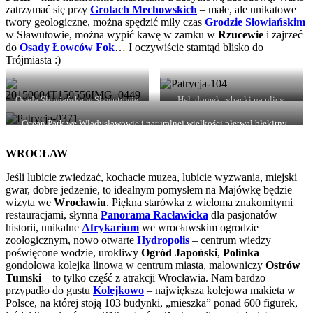
zatrzymać się przy
Grotach Mechowskich
– małe, ale unikatowe
twory geologiczne, można spędzić miły czas
Grodzie Słowiańskim
w Sławutowie, można wypić kawę w zamku w
Rzucewie
i zajrzeć
do
Osady Łowców Fok
… I oczywiście stamtąd blisko do
Trójmiasta :)
Osada Słowiańska w Sławutowie
Hel, domek rybacki na ulicy
Wiejskiej
Ocean Park we Władysławowie i naturalnej wielkości płetwal błękitny
WROCŁAW
Jeśli lubicie zwiedzać, kochacie muzea, lubicie wyzwania, miejski
gwar, dobre jedzenie, to idealnym pomysłem na Majówkę będzie
wizyta we
Wrocławiu
. Piękna starówka z wieloma znakomitymi
restauracjami, słynna
Panorama Racławicka
dla pasjonatów
historii, unikalne
Afrykarium
we wrocławskim ogrodzie
zoologicznym, nowo otwarte
Hydropolis
– centrum wiedzy
poświęcone wodzie, urokliwy
Ogród Japoński
,
Polinka
–
gondolowa kolejka linowa w centrum miasta, malowniczy
Ostrów
Tumski
– to tylko część z atrakcji Wrocławia. Nam bardzo
przypadło do gustu
Kolejkowo
– największa kolejowa makieta w
Polsce, na której stoją 103 budynki, „mieszka” ponad 600 figurek,