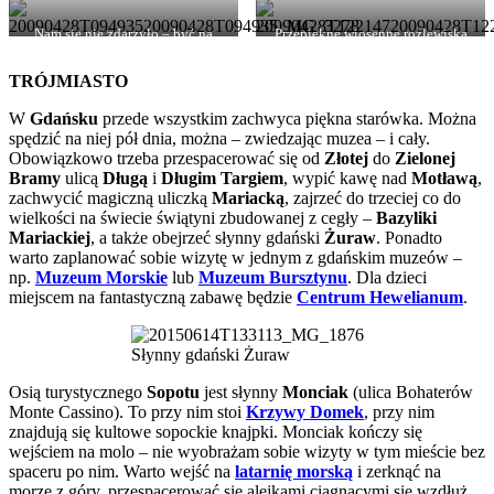
Nam się nie zdarzyło – być na
Przepiękne wiosenne rozlewiska
Biebrzą i nie zobaczyć łosia… ;)
TRÓJMIASTO
W
Gdańsku
przede wszystkim zachwyca piękna starówka. Można
spędzić na niej pół dnia, można – zwiedzając muzea – i cały.
Obowiązkowo trzeba przespacerować się od
Złotej
do
Zielonej
Bramy
ulicą
Długą
i
Długim Targiem
, wypić kawę nad
Motławą
,
zachwycić magiczną uliczką
Mariacką
, zajrzeć do trzeciej co do
wielkości na świecie świątyni zbudowanej z cegły –
Bazyliki
Mariackiej
, a także obejrzeć słynny gdański
Żuraw
. Ponadto
warto zaplanować sobie wizytę w jednym z gdańskim muzeów –
np.
Muzeum Morskie
lub
Muzeum Bursztynu
. Dla dzieci
miejscem na fantastyczną zabawę będzie
Centrum Hewelianum
.
Słynny gdański Żuraw
Osią turystycznego
Sopotu
jest słynny
Monciak
(ulica Bohaterów
Monte Cassino). To przy nim stoi
Krzywy Domek
, przy nim
znajdują się kultowe sopockie knajpki. Monciak kończy się
wejściem na molo – nie wyobrażam sobie wizyty w tym mieście bez
spaceru po nim. Warto wejść na
latarnię morską
i zerknąć na
morze z góry, przespacerować się alejkami ciągnącymi się wzdłuż