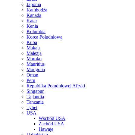
Japonia
Kambodża
Kanada
Katar
Kenia
Kolumbia
Korea Południowa
Kuba
Makau
Malezja
Maroko
Mauritius
Mongolia
Oman
Peru
Republika Południowej Afryki
Singapur
Tajlandia
Tanzania
Tybet
USA
Wschód USA
Zachód USA
Hawaje
Uzbekistan