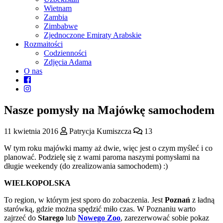
Wietnam
Zambia
Zimbabwe
Zjednoczone Emiraty Arabskie
Rozmaitości
Codzienności
Zdjęcia Adama
O nas
Nasze pomysły na Majówkę samochodem
11 kwietnia 2016
Patrycja Kumiszcza
13
W tym roku majówki mamy aż dwie, więc jest o czym myśleć i co
planować. Podzielę się z wami paroma naszymi pomysłami na
długie weekendy (do zrealizowania samochodem) :)
WIELKOPOLSKA
To region, w którym jest sporo do zobaczenia. Jest
Poznań
z ładną
starówką, gdzie można spędzić miło czas. W Poznaniu warto
zajrzeć do
Starego
lub
Nowego Zoo
, zarezerwować sobie pokaz