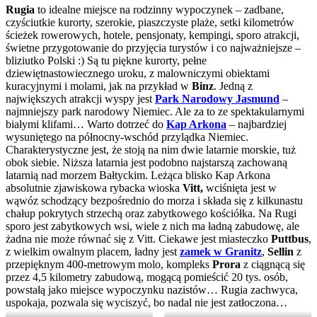
Rugia
to idealne miejsce na rodzinny wypoczynek – zadbane,
czyściutkie kurorty, szerokie, piaszczyste plaże, setki kilometrów
ścieżek rowerowych, hotele, pensjonaty, kempingi, sporo atrakcji,
świetne przygotowanie do przyjęcia turystów i co najważniejsze –
bliziutko Polski :) Są tu piękne kurorty, pełne
dziewiętnastowiecznego uroku, z malowniczymi obiektami
kuracyjnymi i molami, jak na przykład w
Binz
. Jedną z
największych atrakcji wyspy jest
Park Narodowy Jasmund
–
najmniejszy park narodowy Niemiec. Ale za to ze spektakularnymi
białymi klifami… Warto dotrzeć do
Kap Arkona
– najbardziej
wysuniętego na północny-wschód przylądka Niemiec.
Charakterystyczne jest, że stoją na nim dwie latarnie morskie, tuż
obok siebie. Niższa latarnia jest podobno najstarszą zachowaną
latarnią nad morzem Bałtyckim. Leżąca blisko Kap Arkona
absolutnie zjawiskowa rybacka wioska
Vitt,
wciśnięta jest w
wąwóz schodzący bezpośrednio do morza i składa się z kilkunastu
chałup pokrytych strzechą oraz zabytkowego kościółka. Na Rugi
sporo jest zabytkowych wsi, wiele z nich ma ładną zabudowę, ale
żadna nie może równać się z Vitt. Ciekawe jest miasteczko
Puttbus
,
z wielkim owalnym placem, ładny jest
zamek w Granitz
,
Sellin
z
przepięknym 400-metrowym molo, kompleks
Prora
z ciągnącą się
przez 4,5 kilometry zabudową, mogącą pomieścić 20 tys. osób,
powstałą jako miejsce wypoczynku nazistów… Rugia zachwyca,
uspokaja, pozwala się wyciszyć, bo nadal nie jest zatłoczona…