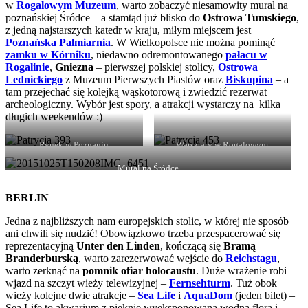
w
Rogalowym Muzeum
, warto zobaczyć niesamowity mural na
poznańskiej Śródce – a stamtąd już blisko do
Ostrowa Tumskiego
,
z jedną najstarszych katedr w kraju, miłym miejscem jest
Poznańska Palmiarnia
. W Wielkopolsce nie można pominąć
zamku w Kórniku
, niedawno odremontowanego
pałacu w
Rogalinie
,
Gniezna
– pierwszej polskiej stolicy,
Ostrowa
Lednickiego
z Muzeum Pierwszych Piastów oraz
Biskupina
– a
tam przejechać się kolejką wąskotorową i zwiedzić rezerwat
archeologiczny. Wybór jest spory, a atrakcji wystarczy na kilka
długich weekendów :)
Rynek w Poznaniu
Warsztaty w Rogalowym
Muzuem
Mural na Śródce
BERLIN
Jedna z najbliższych nam europejskich stolic, w której nie sposób
ani chwili się nudzić! Obowiązkowo trzeba przespacerować się
reprezentacyjną
Unter den Linden
, kończącą się
Bramą
Branderburską
, warto zarezerwować wejście do
Reichstagu
,
warto zerknąć na
pomnik ofiar holocaustu
. Duże wrażenie robi
wjazd na szczyt wieży telewizyjnej –
Fernsehturm
. Tuż obok
wieży kolejne dwie atrakcje –
Sea Life
i
AquaDom
(jeden bilet) –
Sea Life to akwarium z pięknie wyeksponowaną wodną florą i