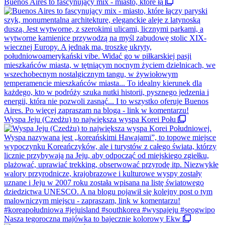
Buenos Aires to fascynujący mix - miasto, które łą
Wyspa Jeju (Czedżu) to największa wyspa Korei Połu
Nasza tegoroczna majówka to bajecznie kolorowy Ekw