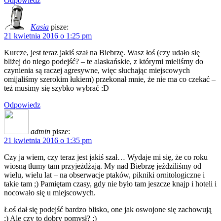
Odpowiedz
Kasia
pisze:
21 kwietnia 2016 o 1:25 pm
Kurcze, jest teraz jakiś szał na Biebrzę. Wasz łoś (czy udało się
bliżej do niego podejść? – te alaskańskie, z którymi mieliśmy do
czynienia są raczej agresywne, więc słuchając miejscowych
omijaliśmy szerokim łukiem) przekonał mnie, że nie ma co czekać –
też musimy się szybko wybrać :D
Odpowiedz
admin
pisze:
21 kwietnia 2016 o 1:35 pm
Czy ja wiem, czy teraz jest jakiś szał… Wydaje mi się, że co roku
wiosną tłumy tam przyjeżdżają. My nad Biebrzę jeździliśmy od
wielu, wielu lat – na obserwacje ptaków, pikniki ornitologiczne i
takie tam ;) Pamiętam czasy, gdy nie było tam jeszcze knajp i hoteli i
nocowało się u miejscowych.
Łoś dał się podejść bardzo blisko, one jak oswojone się zachowują
;) Ale czy to dobry pomysł? ;)