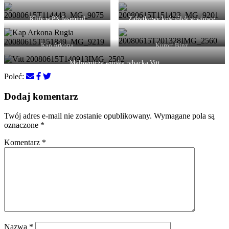
Klify w PN Jasmund
Zabytkowy kościółek w wiosce
Vitt
Kap Arkona
Kurort Binz
Malownicza wioska rybacka Vitt
Poleć:
Dodaj komentarz
Twój adres e-mail nie zostanie opublikowany.
Wymagane pola są
oznaczone
*
Komentarz
*
Nazwa
*