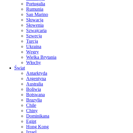
Portugalia
Rumunia
San Marino
Słowacja
Słowenia
Szwajcaria
Szwecja
Turcja
Ukraina
Węgry
Wielka Brytania
Włochy
Świat
Antarktyda
Argentyna
Australia
Boliwia
Botswana
Brazylia
Chile
Chiny
Dominikana
Egipt
Hong Kong
Izrael