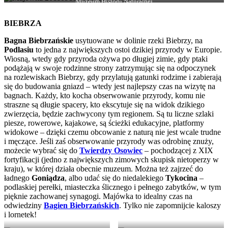
Muzeum Historii Naturalnej
BIEBRZA
Bagna Biebrzańskie
usytuowane w dolinie rzeki Biebrzy, na
Podlasiu
to jedna z największych ostoi dzikiej przyrody w Europie.
Wiosną, wtedy gdy przyroda ożywa po długiej zimie, gdy ptaki
podążają w swoje rodzinne strony zatrzymując się na odpoczynek
na rozlewiskach Biebrzy, gdy przylatują gatunki rodzime i zabierają
się do budowania gniazd – wtedy jest najlepszy czas na wizytę na
bagnach. Każdy, kto kocha obserwowanie przyrody, komu nie
straszne są długie spacery, kto ekscytuje się na widok dzikiego
zwierzęcia, będzie zachwycony tym regionem. Są tu liczne szlaki
piesze, rowerowe, kajakowe, są ścieżki edukacyjne, platformy
widokowe – dzięki czemu obcowanie z naturą nie jest wcale trudne
i męczące. Jeśli zaś obserwowanie przyrody was odrobinę znuży,
możecie wybrać się do
Twierdzy Osowiec
– pochodzącej z XIX
fortyfikacji (jedno z największych zimowych skupisk nietoperzy w
kraju), w której działa obecnie muzeum. Można też zajrzeć do
ładnego
Goniądza
, albo udać się do niedalekiego
Tykocina
–
podlaskiej perełki, miasteczka ślicznego i pełnego zabytków, w tym
pięknie zachowanej synagogi. Majówka to idealny czas na
odwiedziny
Bagien Biebrzańskich
. Tylko nie zapomnijcie kaloszy
i lornetek!