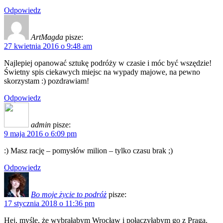
Odpowiedz
ArtMagda
pisze:
27 kwietnia 2016 o 9:48 am
Najlepiej opanować sztukę podróży w czasie i móc być wszędzie!
Świetny spis ciekawych miejsc na wypady majowe, na pewno
skorzystam :) pozdrawiam!
Odpowiedz
admin
pisze:
9 maja 2016 o 6:09 pm
:) Masz rację – pomysłów milion – tylko czasu brak ;)
Odpowiedz
Bo moje życie to podróż
pisze:
17 stycznia 2018 o 11:36 pm
Hej, myślę, że wybrałabym Wrocław i połączyłabym go z Pragą.