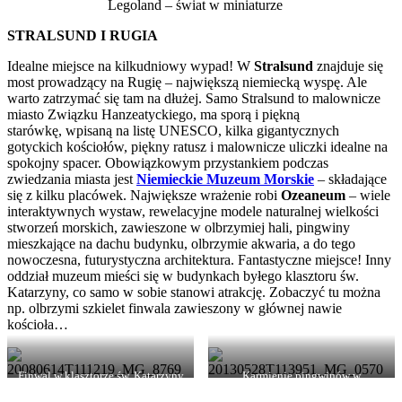
Legoland – świat w miniaturze
STRALSUND I RUGIA
Idealne miejsce na kilkudniowy wypad! W
Stralsund
znajduje się
most prowadzący na Rugię – największą niemiecką wyspę. Ale
warto zatrzymać się tam na dłużej. Samo Stralsund to malownicze
miasto Związku Hanzeatyckiego, ma sporą i piękną
starówkę, wpisaną na listę UNESCO, kilka gigantycznych
gotyckich kościołów, piękny ratusz i malownicze uliczki idealne na
spokojny spacer. Obowiązkowym przystankiem podczas
zwiedzania miasta jest
Niemieckie Muzeum Morskie
– składające
się z kilku placówek. Największe wrażenie robi
Ozeaneum
– wiele
interaktywnych wystaw, rewelacyjne modele naturalnej wielkości
stworzeń morskich, zawieszone w olbrzymiej hali, pingwiny
mieszkające na dachu budynku, olbrzymie akwaria, a do tego
nowoczesna, futurystyczna architektura. Fantastyczne miejsce! Inny
oddział muzeum mieści się w budynkach byłego klasztoru św.
Katarzyny, co samo w sobie stanowi atrakcję. Zobaczyć tu można
np. olbrzymi szkielet finwala zawieszony w głównej nawie
kościoła…
Finwal w klasztorze św. Katarzyny
Karmienie pingwinów w
w Stralsund
Ozeaneum, w tle starówka