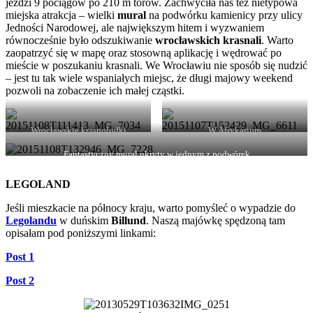
jeździ 9 pociągów po 210 m torów. Zachwyciła nas też nietypowa
miejska atrakcja – wielki
mural
na podwórku kamienicy przy ulicy
Jedności Narodowej, ale największym hitem i wyzwaniem
równocześnie było odszukiwanie
wrocławskich krasnali
. Warto
zaopatrzyć się w mapę oraz stosowną aplikację i wędrować po
mieście w poszukaniu krasnali. We Wrocławiu nie sposób się nudzić
– jest tu tak wiele wspaniałych miejsc, że długi majowy weekend
pozwoli na zobaczenie ich małej cząstki.
Wrocławskie krasnoludki
W Afrykarium
Fantastyczny mural ukryty w jednym z podwórek
LEGOLAND
Jeśli mieszkacie na północy kraju, warto pomyśleć o wypadzie do
Legolandu
w duńskim
Billund
. Naszą majówkę spędzoną tam
opisałam pod poniższymi linkami:
Post 1
Post 2