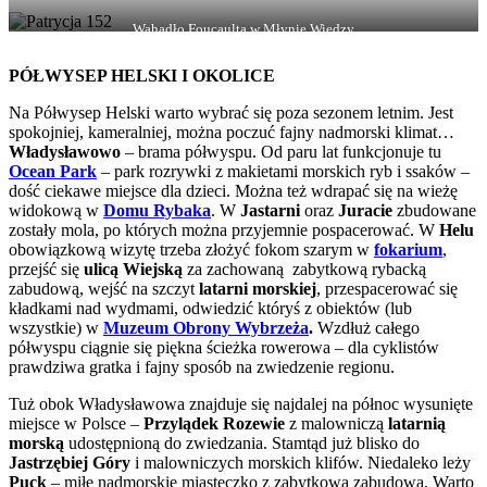
najsłynniejszy torunianin :)
Wahadło Foucaulta w Młynie Wiedzy
PÓŁWYSEP HELSKI I OKOLICE
Na Półwysep Helski warto wybrać się poza sezonem letnim. Jest
spokojniej, kameralniej, można poczuć fajny nadmorski klimat…
Władysławowo
– brama półwyspu. Od paru lat funkcjonuje tu
Ocean Park
– park rozrywki z makietami morskich ryb i ssaków –
dość ciekawe miejsce dla dzieci. Można też wdrapać się na wieżę
widokową w
Domu Rybaka
. W
Jastarni
oraz
Juracie
zbudowane
zostały mola, po których można przyjemnie pospacerować. W
Helu
obowiązkową wizytę trzeba złożyć fokom szarym w
fokarium
,
przejść się
ulicą Wiejską
za zachowaną zabytkową rybacką
zabudową, wejść na szczyt
latarni morskiej
, przespacerować się
kładkami nad wydmami, odwiedzić któryś z obiektów (lub
wszystkie) w
Muzeum Obrony Wybrzeża
.
Wzdłuż całego
półwyspu ciągnie się piękna ścieżka rowerowa – dla cyklistów
prawdziwa gratka i fajny sposób na zwiedzenie regionu.
Tuż obok Władysławowa znajduje się najdalej na północ wysunięte
miejsce w Polsce –
Przylądek Rozewie
z malowniczą
latarnią
morską
udostępnioną do zwiedzania. Stamtąd już blisko do
Jastrzębiej Góry
i malowniczych morskich klifów. Niedaleko leży
Puck
– miłe nadmorskie miasteczko z zabytkową zabudową. Warto