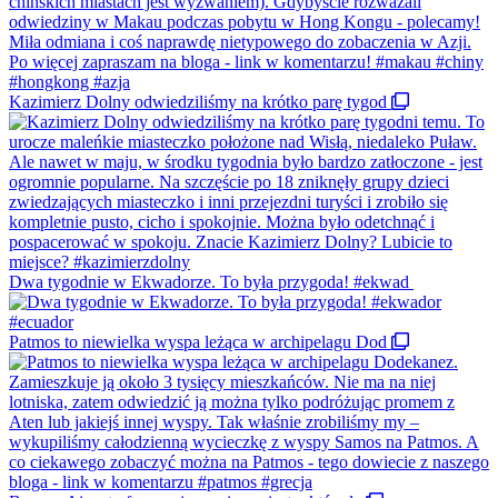
Kazimierz Dolny odwiedziliśmy na krótko parę tygod
Dwa tygodnie w Ekwadorze. To była przygoda! #ekwad
Patmos to niewielka wyspa leżąca w archipelagu Dod