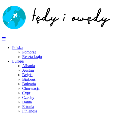
Polska
Pomorze
Reszta kraju
Europa
Albania
Austria
Belgia
Białoruś
Bułgaria
Chorwacja
Cypr
Czechy
Dania
Estonia
Finlandia