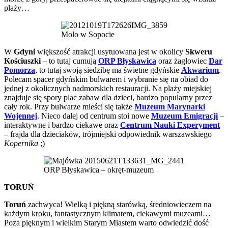
plaży…
Molo w Sopocie
W
Gdyni
większość atrakcji usytuowana jest w okolicy
Skweru
Kościuszki
– to tutaj cumują
ORP Błyskawica
oraz żaglowiec
Dar
Pomorza
, to tutaj swoją siedzibę ma świetne gdyńskie
Akwarium
.
Polecam spacer gdyńskim bulwarem i wybranie się na obiad do
jednej z okolicznych nadmorskich restauracji. Na plaży miejskiej
znajduje się spory plac zabaw dla dzieci, bardzo popularny przez
cały rok. Przy bulwarze mieści się także
Muzeum Marynarki
Wojennej
. Nieco dalej od centrum stoi nowe
Muzeum Emigracji
–
interaktywne i bardzo ciekawe oraz
Centrum Nauki Experyment
– frajda dla dzieciaków, trójmiejski odpowiednik warszawskiego
Kopernika
;)
ORP Błyskawica – okręt-muzeum
TORUŃ
Toruń
zachwyca! Wielką i piękną starówką, średniowieczem na
każdym kroku, fantastycznym klimatem, ciekawymi muzeami…
Poza pięknym i wielkim Starym Miastem warto odwiedzić dość