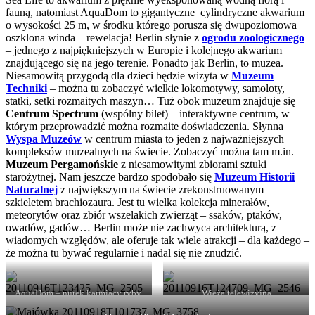
fauną, natomiast AquaDom to gigantyczne cylindryczne akwarium
o wysokości 25 m, w środku którego porusza się dwupoziomowa
oszklona winda – rewelacja! Berlin słynie z
ogrodu zoologicznego
– jednego z najpiękniejszych w Europie i kolejnego akwarium
znajdującego się na jego terenie. Ponadto jak Berlin, to muzea.
Niesamowitą przygodą dla dzieci będzie wizyta w
Muzeum
Techniki
– można tu zobaczyć wielkie lokomotywy, samoloty,
statki, setki rozmaitych maszyn… Tuż obok muzeum znajduje się
Centrum Spectrum
(wspólny bilet) – interaktywne centrum, w
którym przeprowadzić można rozmaite doświadczenia. Słynna
Wyspa Muzeów
w centrum miasta to jeden z najważniejszych
kompleksów muzealnych na świecie. Zobaczyć można tam m.in.
Muzeum Pergamońskie
z niesamowitymi zbiorami sztuki
starożytnej. Nam jeszcze bardzo spodobało się
Muzeum Historii
Naturalnej
z największym na świecie zrekonstruowanym
szkieletem brachiozaura. Jest tu wielka kolekcja minerałów,
meteorytów oraz zbiór wszelakich zwierząt – ssaków, ptaków,
owadów, gadów… Berlin może nie zachwyca architekturą, z
wiadomych względów, ale oferuje tak wiele atrakcji – dla każdego –
że można tu bywać regularnie i nadal się nie znudzić.
AquaDom – nurek karmiący ryby,
Wieża telewizyjna
w tle okna hotelu