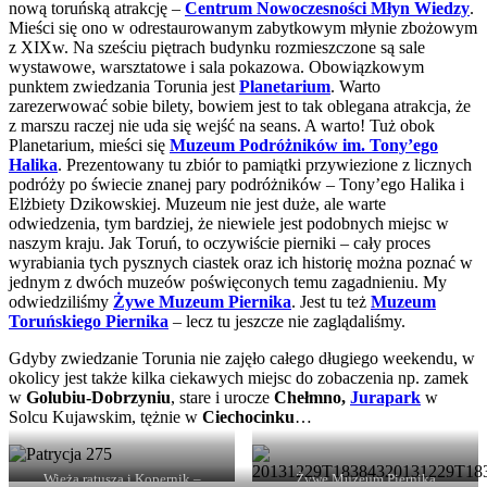
nową toruńską atrakcję –
Centrum Nowoczesności Młyn Wiedzy
.
Mieści się ono w odrestaurowanym zabytkowym młynie zbożowym
z XIXw. Na sześciu piętrach budynku rozmieszczone są sale
wystawowe, warsztatowe i sala pokazowa. Obowiązkowym
punktem zwiedzania Torunia jest
Planetarium
. Warto
zarezerwować sobie bilety, bowiem jest to tak oblegana atrakcja, że
z marszu raczej nie uda się wejść na seans. A warto! Tuż obok
Planetarium, mieści się
Muzeum Podróżników im. Tony’ego
Halika
. Prezentowany tu zbiór to pamiątki przywiezione z licznych
podróży po świecie znanej pary podróżników – Tony’ego Halika i
Elżbiety Dzikowskiej. Muzeum nie jest duże, ale warte
odwiedzenia, tym bardziej, że niewiele jest podobnych miejsc w
naszym kraju. Jak Toruń, to oczywiście pierniki – cały proces
wyrabiania tych pysznych ciastek oraz ich historię można poznać w
jednym z dwóch muzeów poświęconych temu zagadnieniu. My
odwiedziliśmy
Żywe Muzeum Piernika
. Jest tu też
Muzeum
Toruńskiego Piernika
– lecz tu jeszcze nie zaglądaliśmy.
Gdyby zwiedzanie Torunia nie zajęło całego długiego weekendu, w
okolicy jest także kilka ciekawych miejsc do zobaczenia np. zamek
w
Golubiu-Dobrzyniu
, stare i urocze
Chełmno,
Jurapark
w
Solcu Kujawskim, tężnie w
Ciechocinku
…
Wieża ratusza i Kopernik –
Żywe Muzeum Piernika